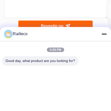
Bevestig nu
Railteco
5:58 PM
Good day, what product are you looking for?
Tel.：0086-512-82509751
E-mail：read@railteco.com
OVER ONS
Bedrijfprofiel
Fabrieksreis