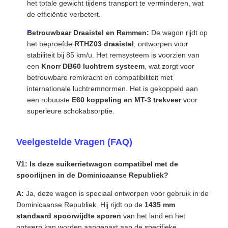
het totale gewicht tijdens transport te verminderen, wat
de efficiëntie verbetert.
Betrouwbaar Draaistel en Remmen:
De wagon rijdt op
het beproefde
RTHZ03 draaistel
, ontworpen voor
stabiliteit bij 85 km/u. Het remsysteem is voorzien van
een
Knorr DB60 luchtrem systeem
, wat zorgt voor
betrouwbare remkracht en compatibiliteit met
internationale luchtremnormen. Het is gekoppeld aan
een robuuste
E60 koppeling en MT-3 trekveer
voor
superieure schokabsorptie.
Veelgestelde Vragen (FAQ)
V1: Is deze suikerrietwagon compatibel met de
spoorlijnen in de Dominicaanse Republiek?
A:
Ja, deze wagon is speciaal ontworpen voor gebruik in de
Dominicaanse Republiek. Hij rijdt op de
1435 mm
standaard spoorwijdte sporen
van het land en het
ontwerp kan worden aangepast aan de specifieke