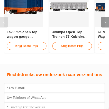
1520 mm open top
450mpa Open Top
61 ton
wagon gauge
Treinen 77 Kubieke
Wagon
bodemafvoer G wagon
Meter 13976mm Open
spoor
open top
Top G Wagon
Top Tr
Krijg Beste Prijs
Krijg Beste Prijs
K
Volum
Rechtstreeks uw onderzoek naar verzend ons