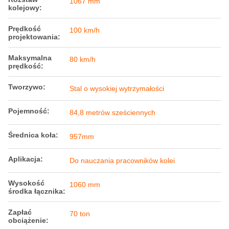
1067 mm
kolejowy:
Prędkość
100 km/h
projektowania:
Maksymalna
80 km/h
prędkość:
Tworzywo:
Stal o wysokiej wytrzymałości
Pojemność:
84,8 metrów sześciennych
Średnica koła:
957mm
Aplikacja:
Do nauczania pracowników kolei
Wysokość
1060 mm
środka łącznika:
Zapłać
70 ton
obciążenie: