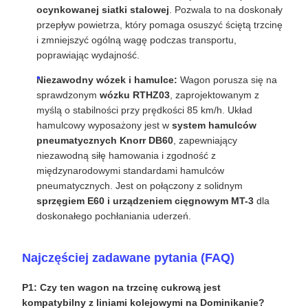
ocynkowanej siatki stalowej
. Pozwala to na doskonały
przepływ powietrza, który pomaga osuszyć ściętą trzcinę
i zmniejszyć ogólną wagę podczas transportu,
poprawiając wydajność.
Niezawodny wózek i hamulce:
Wagon porusza się na
sprawdzonym
wózku RTHZ03
, zaprojektowanym z
myślą o stabilności przy prędkości 85 km/h. Układ
hamulcowy wyposażony jest w
system hamulców
pneumatycznych Knorr DB60
, zapewniający
niezawodną siłę hamowania i zgodność z
międzynarodowymi standardami hamulców
pneumatycznych. Jest on połączony z solidnym
sprzęgiem E60 i urządzeniem cięgnowym MT-3
dla
doskonałego pochłaniania uderzeń.
Najczęściej zadawane pytania (FAQ)
P1: Czy ten wagon na trzcinę cukrową jest
kompatybilny z liniami kolejowymi na Dominikanie?