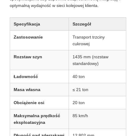
optymalną wydajność w sieci kolejowej klienta.
Specyfikacja
Szczegół
Zastosowanie
Transport trzciny
cukrowej
Rozstaw szyn
1435 mm (rozstaw
standardowy)
Ładowność
40 ton
Masa własna
≤ 21 ton
Obciążenie osi
20 ton
Maksymalna prędkość
85 km/h
eksploatacyjna
Długość nad zderzakami
12 802 mm