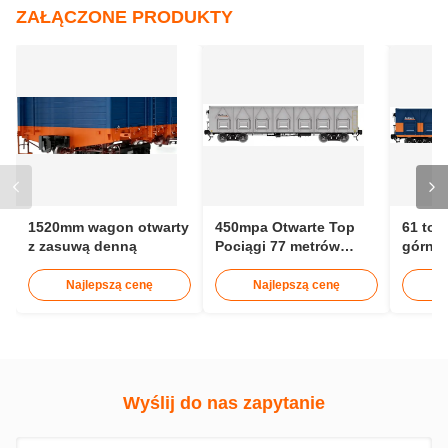
ZAŁĄCZONE PRODUKTY
1520mm wagon otwarty
450mpa Otwarte Top
61 ton
z zasuwą denną
Pociągi 77 metrów
górny
sześciennych 13976mm
ciężki
Otwarte Top G Wagon
wagon
Najlepszą cenę
Najlepszą cenę
N
73,3m3
Wyślij do nas zapytanie