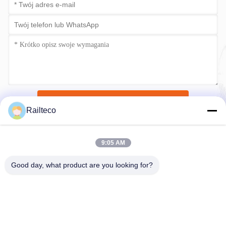
Wyślij teraz
Railteco
9:05 AM
Good day, what product are you looking for?
Tel.：0086-512-82509751
E-mail：read@railteco.com