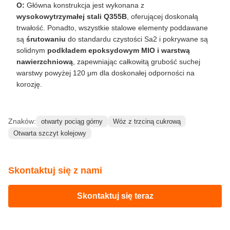
O:
Główna konstrukcja jest wykonana z
wysokowytrzymałej stali Q355B
, oferującej doskonałą
trwałość. Ponadto, wszystkie stalowe elementy poddawane
są
śrutowaniu
do standardu czystości Sa2 i pokrywane są
solidnym
podkładem epoksydowym MIO i warstwą
nawierzchniową
, zapewniając całkowitą grubość suchej
warstwy powyżej 120 μm dla doskonałej odporności na
korozję.
Znaków:
otwarty pociąg górny
Wóz z trzciną cukrową
Otwarta szczyt kolejowy
Skontaktuj się z nami
Skontaktuj się teraz