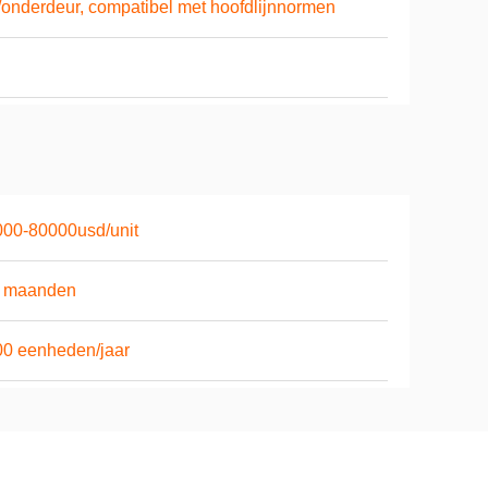
-/onderdeur, compatibel met hoofdlijnnormen
00-80000usd/unit
6 maanden
0 eenheden/jaar