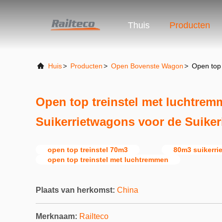
Thuis
Producten
Huis
>
Producten
>
Open Bovenste Wagon
>
Open top 
Open top treinstel met luchtre
Suikerrietwagons voor de Suiker
open top treinstel 70m3
80m3 suikerri
open top treinstel met luchtremmen
Plaats van herkomst:
China
Merknaam:
Railteco