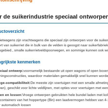
r de suikerindustrie speciaal ontworpe
ctoverzicht
ietwagens zijn vrachtwagens die speciaal zijn ontworpen voor de suike
rt van suikerriet die in bulk van de velden is geoogst naar suikerfabrie
ksgebied., smalle suikerrietveldspoorwegen, en sommige kunnen ook wo
ngrijkste kenmerken
ciaal ontwerp:
voornamelijk bestaande uit open wagons of open boxen,
ningsconstructies, waardoor materialen gemakkelijk snel kunnen word
ge-compatibiliteit:
De meeste zijn voertuigen met een smalle afmetin
wan), geschikt voor lichte veldlijnen, met opties voor voertuigen met
en en lossen:
Vroege ontwerpen gebruikten hele bundel laden met ko
kcontainers van het hoppertype (Bin) een laadvermogen hebben van 4
r automatisch lossen