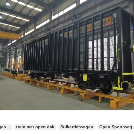
ngen：
trein met open dak
Suikerrietwagen
Open Spoorweg