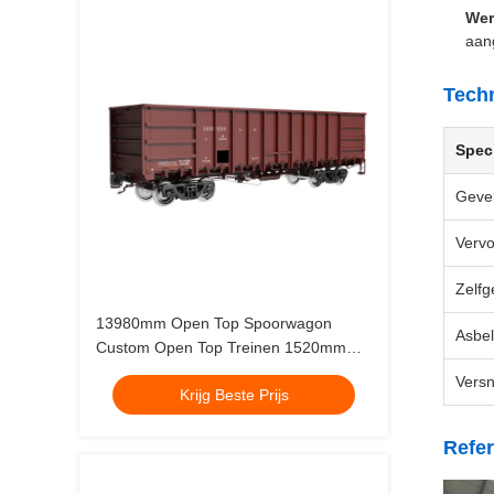
Wer
aan
Techn
Speci
Geve
Verv
Zelfg
13980mm Open Top Spoorwagon
Asbel
Custom Open Top Treinen 1520mm
Gauge Bottom Ontlading
Versn
Krijg Beste Prijs
Refer