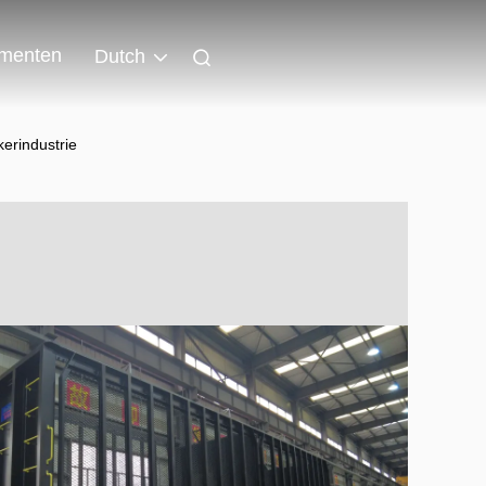
menten
Dutch
erindustrie