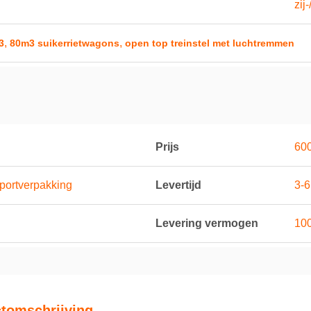
zij
,
,
3
80m3 suikerrietwagons
open top treinstel met luchtremmen
Prijs
600
portverpakking
Levertijd
3-
Levering vermogen
100
tomschrijving