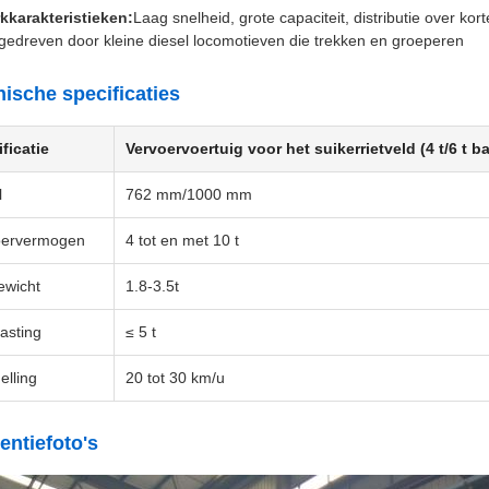
kkarakteristieken:
Laag snelheid, grote capaciteit, distributie over k
gedreven door kleine diesel locomotieven die trekken en groeperen
ische specificaties
ficatie
Vervoervoertuig voor het suikerrietveld (4 t/6 t b
l
762 mm/1000 mm
oervermogen
4 tot en met 10 t
ewicht
1.8-3.5t
asting
≤ 5 t
elling
20 tot 30 km/u
entiefoto's