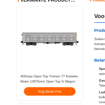
VERWANTE PRODUCTEN
Voo
Produ
Suikerr
transpo
fabrie
Bela
Spe
ope
450mpa Open Top Treinen 77 Kubieke
Gau
Meter 13976mm Open Top G Wagon
Tai
Krijg Beste Prijs
Lad
bul
voo