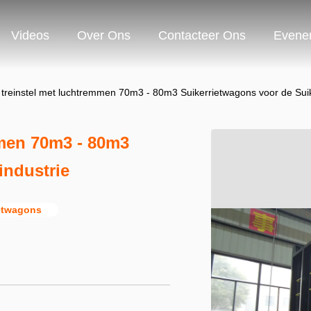
Videos
Over Ons
Contacteer Ons
Evene
treinstel met luchtremmen 70m3 - 80m3 Suikerrietwagons voor de Suik
mmen 70m3 - 80m3
industrie
etwagons