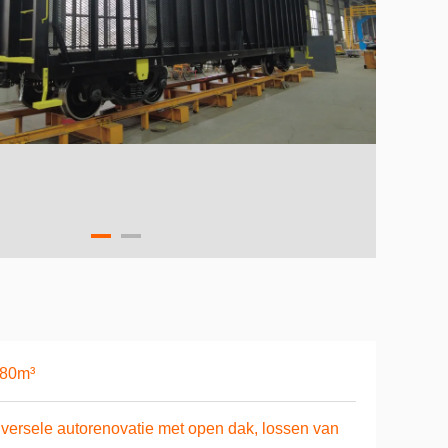
-80m³
versele autorenovatie met open dak, lossen van