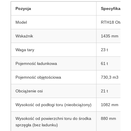
Opis produktu
RTH18 Open Top Wagon to wielopoziomowy wagon
towarowy o dużej pojemności, opracowany specjalnie do
transportu towarowego.i duży wolumen ładowania, ten
wagon jest szeroko stosowany w logistyce ładunków
masowych, górnictwie, budownictwie, metalurgii i
leśnictwie.zapewnienie wysokiej wydajności, niezawodności
i ekonomiczności nowoczesnego transportu kolejowego.
Główne specyfikacje techniczne
Pozycja
Specyfikacja
Model
RTH18 Otwarty