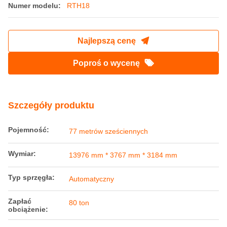
450mpa Otwarte Top Pociągi 77 metrów
sześciennych 13976mm Otwarte Top G
Wagon
Miejsce pochodzenia:
Chiny
Nazwa handlowa:
Railteco
Orzecznictwo:
AAR
Numer modelu:
RTH18
Najlepszą cenę