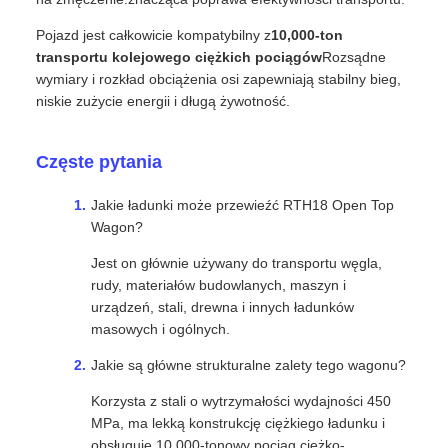
Główne zalety zastosowań i projektowania
Otwarty wagon RTH18 zapewnia dużą uniwersalność dla
różnych rodzajów ładunków, w tym węgla, rudy, materiałów
budowlanych, maszyn, wyrobów stalowych i
drewna.Wspiera zarówno ręczne rozładunek, jak i
mechaniczne rozładunek z tipperami, dzięki czemu nadaje
się do różnych stacji towarowych i scenariuszy
logistycznych.
Jego struktura obejmuje
Stalo o wysokiej wytrzymałości
450 MPa
, zapewniając doskonałą sztywność i odporność
na zmęczenie.znacząca poprawa efektywności transportu.
Pojazd jest całkowicie kompatybilny z
10,000-ton
transportu kolejowego ciężkich pociągów
Rozsądne
wymiary i rozkład obciążenia osi zapewniają stabilny bieg,
niskie zużycie energii i długą żywotność.