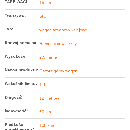
Poproś o wycenę
Szczegóły produktu
Pojemność:
77 metrów sześciennych
Wymiar:
13976 mm * 3767 mm * 3184 mm
Typ sprzęgła:
Automatyczny
Zapłać
80 ton
obciążenie:
TARE WAGI:
15 ton
Tworzywo:
Stal
Typ:
wagon towarowy kolejowy