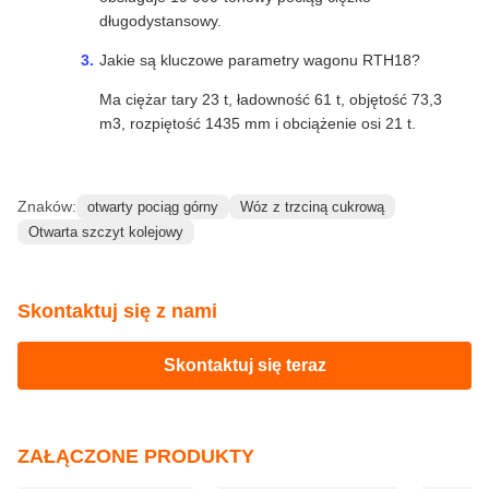
Częste pytania
Jakie ładunki może przewieźć RTH18 Open Top
Wagon?
Jest on głównie używany do transportu węgla,
rudy, materiałów budowlanych, maszyn i
urządzeń, stali, drewna i innych ładunków
masowych i ogólnych.
Jakie są główne strukturalne zalety tego wagonu?
Korzysta z stali o wytrzymałości wydajności 450
MPa, ma lekką konstrukcję ciężkiego ładunku i
obsługuje 10 000-tonowy pociąg ciężko-
długodystansowy.
Jakie są kluczowe parametry wagonu RTH18?
Ma ciężar tary 23 t, ładowność 61 t, objętość 73,3
m3, rozpiętość 1435 mm i obciążenie osi 21 t.