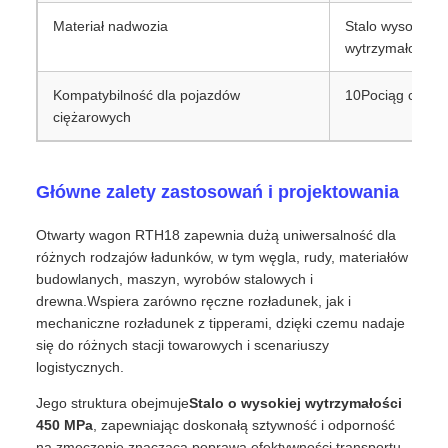
Wskaźnik
1435 mm
Waga tary
23 t
Pojemność ładunkowa
61 t
Pojemność objętościowa
730,3 m3
Obciążenie osi
21 t
Wysokość od podłogi toru (nieobciążony)
1082 mm
Wysokość od powierzchni toru do środka
880 mm
sprzęgła (bez ładunku)
Materiał nadwozia
Stalo wysokiej 
wytrzymałości 
Kompatybilność dla pojazdów
10Pociąg ciężki
ciężarowych