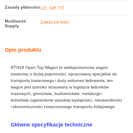
Pociągi otwarte 77 metrów sześciennych
Warunki płatności i wysyłki
Minimalne
1
zamówienie
Cena
discussible
Szczegóły
Pakiet standardowy RailteCo
pakowania
Czas dostawy
Zależy od ilości
Zasady płatności
L/C, D/P, T/T
Możliwość
Zależy od ilości
Supply