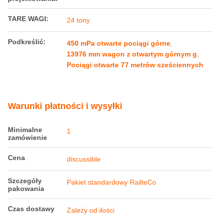
Rodzaj hamulca:
Hamulec powietrzny
Wysokość:
2,5 metra
Nazwa produktu:
Otwórz górny wagon
Wskaźnik limitu:
1-T
Długość:
12 metrów
ładowność:
60 ton
Prędkość
100 km/h
projektowania:
TARE WAGI:
24 tony
Podkreślić:
450 mPa otwarte pociągi górne
,
13976 mm wagon z otwartym górnym g
,