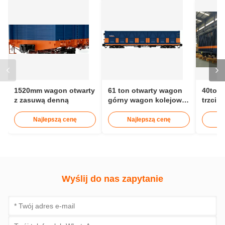
Znaków:
otwarty pociąg górny
Wóz z trzciną cukrową
Otwarta szczyt kolejowy
Skontaktuj się z nami
Skontaktuj się teraz
ZAŁĄCZONE PRODUKTY