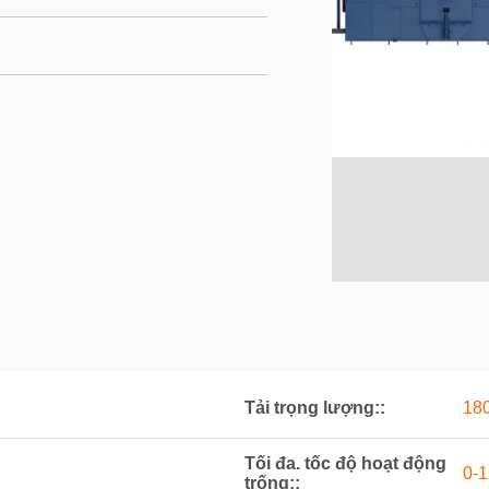
Tải trọng lượng::
18
Tối đa. tốc độ hoạt động
0-
trống::