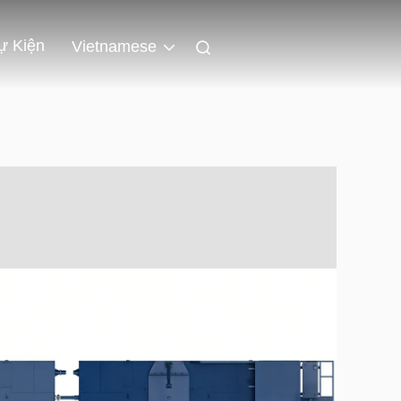
ự Kiện
Vietnamese