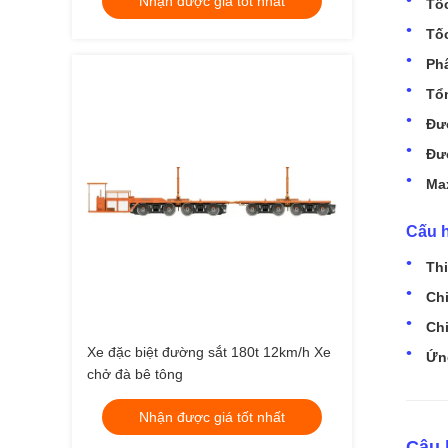
Nhận được giá tốt nhất
Tốc
Tốc
Ph
Tổn
Đư
Đư
Max
Cấu h
Thi
Chi
Chi
Xe đặc biệt đường sắt 180t 12km/h Xe
Ứn
chở đà bê tông
Nhận được giá tốt nhất
Câu 