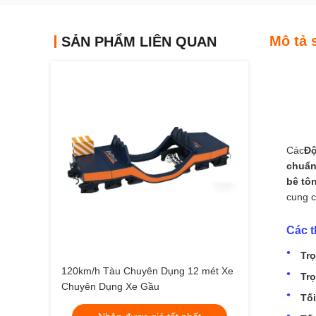
Mô tả 
SẢN PHẨM LIÊN QUAN
Các
Độ
chuẩn
bê tô
cung c
Các t
Trọ
120km/h Tàu Chuyên Dụng 12 mét Xe
Trọ
Chuyên Dụng Xe Gầu
Tối