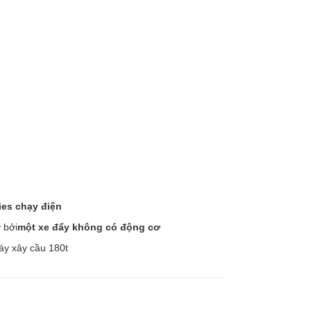
ies chạy điện
 bởi
một xe đẩy không có động cơ
áy xây cầu 180t