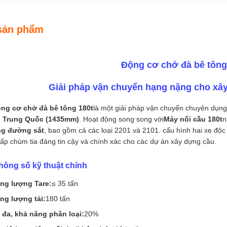
sản phẩm
Động cơ chở đà bê tông
Giải pháp vận chuyển hạng nặng cho xâ
ng cơ chở đà bê tông 180t
là một giải pháp vận chuyển chuyên dụng
 Trung Quốc (1435mm)
. Hoạt động song song với
Máy nối cầu 180t
n
ng đường sắt
, bao gồm cả các loại 2201 và 2101. cấu hình hai xe độ
ấp chùm tia đáng tin cậy và chính xác cho các dự án xây dựng cầu.
hông số kỹ thuật chính
ng lượng Tare:
≤ 35 tấn
ng lượng tải:
180 tấn
 đa, khả năng phân loại:
20%