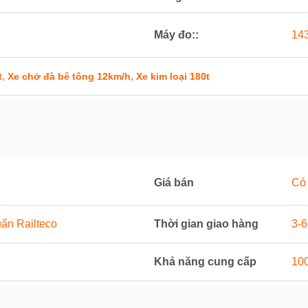
Máy đo::
14
,
,
t
Xe chở đà bê tông 12km/h
Xe kim loại 180t
Giá bán
Có 
uẩn Railteco
Thời gian giao hàng
3-6
Khả năng cung cấp
10