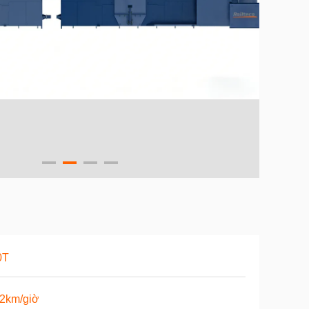
0T
12km/giờ