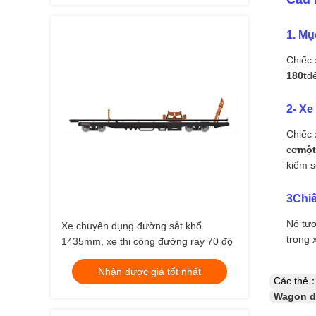
1. Mụ
Chiếc 
180t
đ
2- Xe
Chiếc 
cơ
một
kiểm s
3Chiế
Nó tươ
Xe chuyên dụng đường sắt khổ
trong 
1435mm, xe thi công đường ray 70 độ
Nhận được giá tốt nhất
Các thẻ
Wagon de