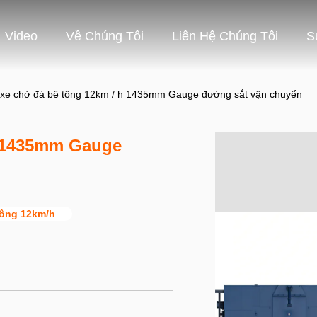
Video
Về Chúng Tôi
Liên Hệ Chúng Tôi
S
 xe chở đà bê tông 12km / h 1435mm Gauge đường sắt vận chuyển
h 1435mm Gauge
tông 12km/h