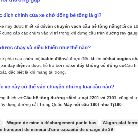
c đích chính của xe chở đống bê tông là gì?
xe này được thiết kế để
vận chuyển vạch cầu bê tông nặng
(tối đa 1
ể cung cấp các chùm vào vị trí trong khi dựng cầu trên đường ray gau
 được chạy và điều khiển như thế nào?
xe phía sau chứa một
cabin điện
và được điều khiển bởi
hai bogies ch
 xe đẩy điện
và được hỗ trợ bởi một
xe đẩy không có động cơ
Cấu hì
oát, đặc biệt là khi mang tải trọng.
c xe này có thể vận chuyển những loại cầu nào?
ng thích với
Cầu bê tông đường sắt
như
loại 2201 và 2101
, cũng như
xây dựng đường sắt Trung Quốc.
Máy nối cầu 180t như Tj180
.
：
Wagon de mine à déchargement par le bas
Wagon plat ferro
 transport de minerai d'une capacité de charge de 39