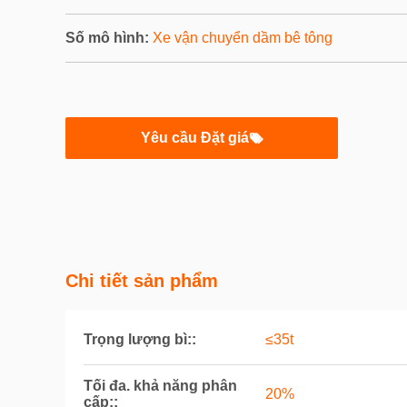
Số mô hình:
Xe vận chuyển dầm bê tông
Yêu cầu Đặt giá
Chi tiết sản phẩm
Trọng lượng bì::
≤35t
Tối đa. khả năng phân
20%
cấp::