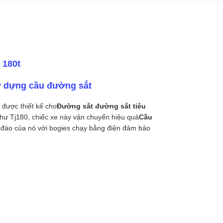
 180t
y dựng cầu đường sắt
 được thiết kế cho
Đường sắt đường sắt tiêu
hư Tj180, chiếc xe này vận chuyển hiệu quả
Cầu
c đáo của nó với bogies chạy bằng điện đảm bảo