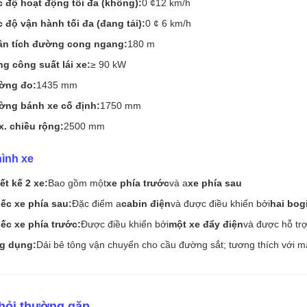
 độ hoạt động tối đa (không):
0 ¢12 km/h
 độ vận hành tối đa (đang tải):
0 ¢ 6 km/h
ân tích đường cong ngang:
180 m
g công suất lái xe:
≥ 90 kW
ờng đo:
1435 mm
ờng bánh xe cố định:
1750 mm
. chiều rộng:
2500 mm
ình xe
ết kế 2 xe:
Bao gồm một
xe phía trước
và a
xe phía sau
ếc xe phía sau:
Đặc điểm a
cabin điện
và được điều khiển bởi
hai bog
ếc xe phía trước:
Được điều khiển bởi
một xe đẩy điện
và được hỗ trợ
g dụng:
Dải bê tông vận chuyển cho cầu đường sắt; tương thích với m
hỏi thường gặp