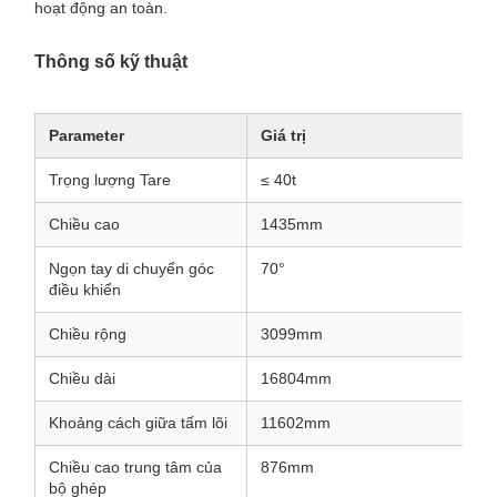
Mô tả sản phẩm
Xe đặt đường ray hiệu quả cao cho xây
dựng đường sắt chính xác
Xe đặt đường ray 1435mm Gauge 70 độ góc
lái cho xây dựng đường sắt
Chiếc xe đặt đường sắt chuyên dụng của chúng tôi được
thiết kế để hợp lý hóa các hoạt động xây dựng và bảo trì
đường sắt,kết hợp thiết kế mạnh mẽ với chức năng tiên tiến
để đặt đường ray mới và tái chế đường ray cũ với hiệu quả
đặc biệtĐược xây dựng cho độ tin cậy và an toàn, xe này là
một tài sản thiết yếu cho các dự án cơ sở hạ tầng đường sắt
hiện đại, cung cấp thời gian xây dựng tăng tốc và hiệu suất
hoạt động an toàn.
Thông số kỹ thuật