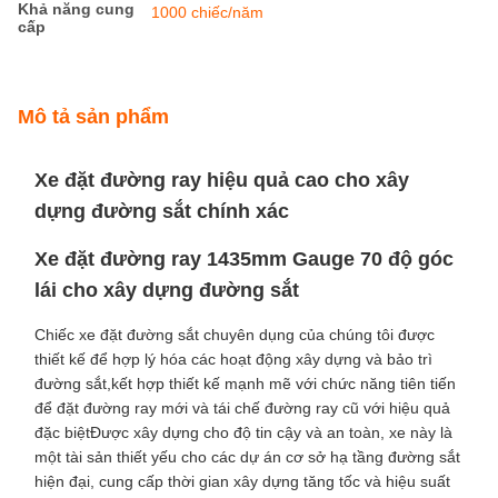
Điều khoản thanh toán và vận chuyển
Số lượng đặt
1
hàng tối thiểu
Giá bán
Có thể thương lượng
chi tiết đóng gói
Gói xuất khẩu tiêu chuẩn Railteco
Thời gian giao
3-6 tháng
hàng
Điều khoản
L/C,T/T
thanh toán
Khả năng cung
1000 chiếc/năm
cấp