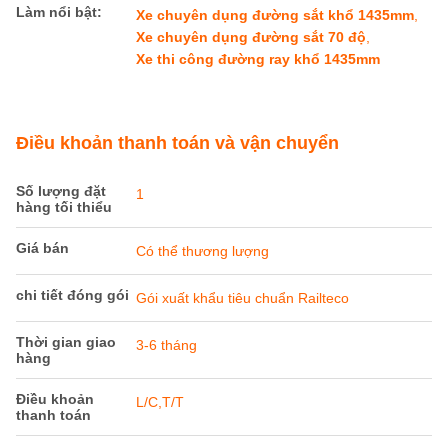
Chi tiết sản phẩm
Bề rộng::
3099mm
Chiều dài::
16804mm
Chiều cao trung
876mm
tâm khớp nối::
đo lường:
1435mm
Trọng lượng bì::
≤ 40t
Góc lái của cánh
70°
tay di chuyển::
Làm nổi bật:
Xe chuyên dụng đường sắt khổ 1435mm
,
Xe chuyên dụng đường sắt 70 độ
,
Xe thi công đường ray khổ 1435mm