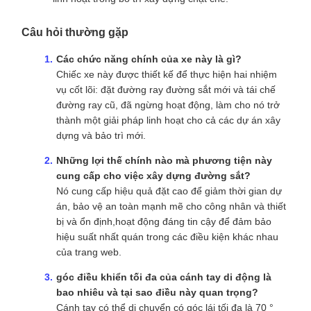
Chiếc xe tích hợp một bánh xe đẩy, thân xe, cánh tay di
động, cơ chế cuộn ổ, thiết bị phanh và thiết bị thả móc vào
một hệ thống gắn kết tối ưu hóa cho việc xử lý đường ray:
Chức năng kép
: Thực hiện cả việc đặt đường ray
mới và tái chế đường ray cũ, giảm nhu cầu về nhiều
máy chuyên dụng.
Hiệu quả hoạt động
: Cung cấp hiệu quả đặt cao để
rút ngắn thời gian xây dựng, giảm thiểu thời gian
ngừng hoạt động và chi phí của dự án.
An toàn và ổn định
: Có các hệ thống bảo vệ an
toàn toàn và hoạt động ổn định, đáng tin cậy, ngay cả
trong môi trường xây dựng đòi hỏi.
Khả năng cơ động
: Cánh tay di chuyển cung cấp
góc lái 70 °, cho phép định vị chính xác và vận hành
linh hoạt trong bố trí xây dựng chặt chẽ.
Câu hỏi thường gặp
Các chức năng chính của xe này là gì?