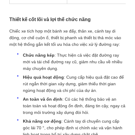
Parameter
Giá trị
Trọng lượng Tare
≤ 40t
Chiều cao
1435mm
Ngọn tay di chuyển góc
70°
điều khiển
Chiều rộng
3099mm
Chiều dài
16804mm
Khoảng cách giữa tấm lõi
11602mm
Chiều cao trung tâm của
876mm
bộ ghép
Thiết kế cốt lõi và lợi thế chức năng