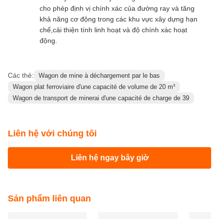
Chiếc xe này được thiết kế để thực hiện hai nhiệm
vụ cốt lõi: đặt đường ray đường sắt mới và tái chế
đường ray cũ, đã ngừng hoạt động, làm cho nó trở
thành một giải pháp linh hoạt cho cả các dự án xây
dựng và bảo trì mới.
Những lợi thế chính nào mà phương tiện này
cung cấp cho việc xây dựng đường sắt?
Nó cung cấp hiệu quả đặt cao để giảm thời gian dự
án, bảo vệ an toàn mạnh mẽ cho công nhân và thiết
bị và ổn định,hoạt động đáng tin cậy để đảm bảo
hiệu suất nhất quán trong các điều kiện khác nhau
của trang web.
góc điều khiển tối đa của cánh tay di động là
bao nhiêu và tại sao điều này quan trọng?
Cánh tay có thể di chuyển có góc lái tối đa là 70 °
cho phép định vị chính xác của đường ray và tăng
khả năng cơ động trong các khu vực xây dựng hạn
chế,cải thiện tính linh hoạt và độ chính xác hoạt
động.