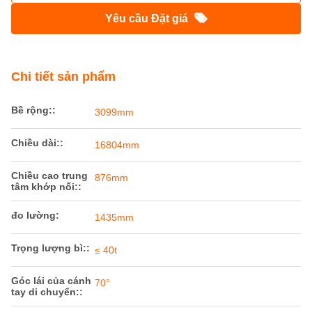
Xe chuyên dụng đường sắt khổ 1435mm,
xe thi công đường ray 70 độ
Nguồn gốc:
Trung Quốc
Hàng hiệu:
Railteco
Số mô hình:
Đường ray
Nhận được giá tốt nhất
Yêu cầu Đặt giá