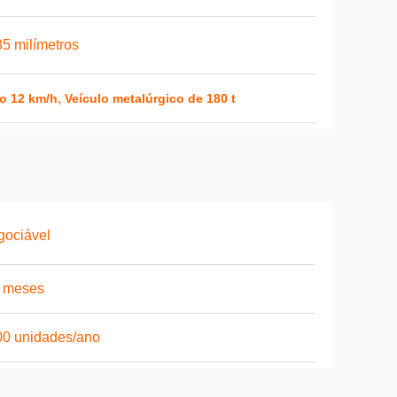
5 milímetros
,
ão 12 km/h
Veículo metalúrgico de 180 t
gociável
6 meses
00 unidades/ano