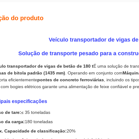
ção do produto
Veículo transportador de vigas de
Solução de transporte pesado para a constru
ulo transportador de vigas de betão de 180 t
É uma solução de tran
sas de bitola padrão (1435 mm)
. Operando em conjunto com
Máquina
orta eficientemente
pontes de concreto ferroviárias
, incluindo os ti
 com bogies elétricos garante uma alimentação de feixe confiável e pr
ipais especificações
o de tare:
≤ 35 toneladas
o da carga:
180 toneladas
. Capacidade de classificação:
20%