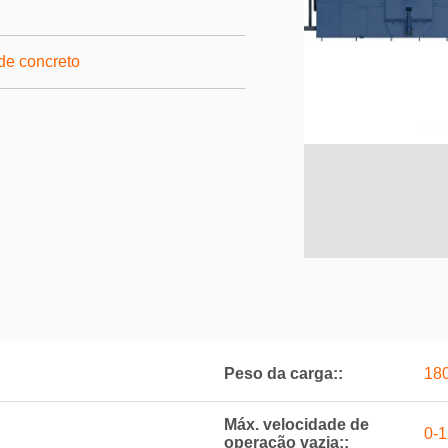
 de concreto
Peso da carga::
18
Máx. velocidade de
0-
operação vazia::