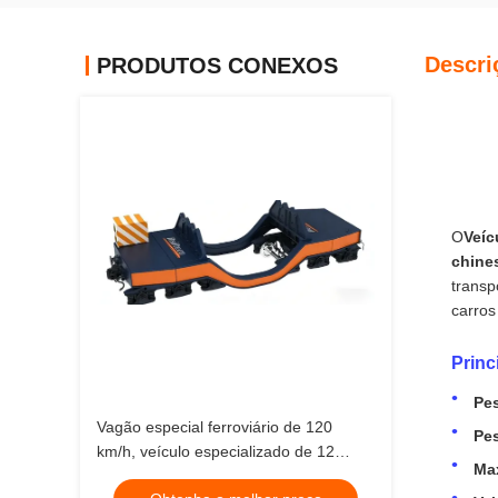
Descri
PRODUTOS CONEXOS
O
Veíc
chine
transp
carros
Princ
Pes
Vagão especial ferroviário de 120
Pes
km/h, veículo especializado de 12
Max
metros, vagão de panela