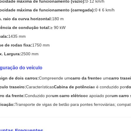
ocidade máxima de funcionamento (vazio):
0·12 km/h
locidade máxima de funcionamento (carregada):
0 ¢ 6 km/h
. raio da curva horizontal:
180 m
ência de condução total:
≥ 90 kW
ala:
1435 mm
e de rodas fixa:
1750 mm
. Largura:
2500 mm
guração do veículo
ign de dois carros:
Compreende um
carro da frente
e um
carro trase
culo traseiro:
Características
Cabina de potência
e é conduzido por
do
ro da frente:
Conduzido por
um carro elétrico
e apoiado por
um carro
icação:
Transporte de vigas de betão para pontes ferroviárias; compa
untas Frequentes