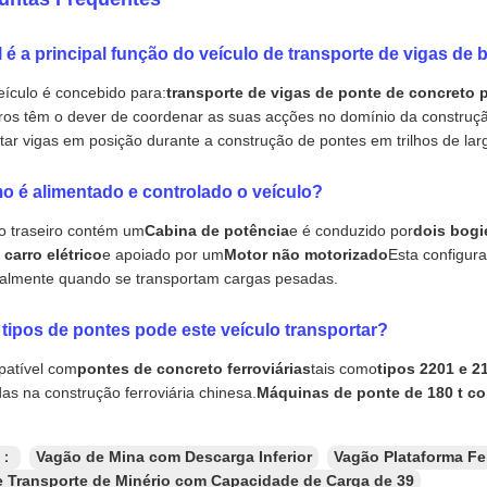
 é a principal função do veículo de transporte de vigas de 
eículo é concebido para:
transporte de vigas de ponte de concreto
s têm o dever de coordenar as suas acções no domínio da construção
tar vigas em posição durante a construção de pontes em trilhos de lar
 é alimentado e controlado o veículo?
o traseiro contém um
Cabina de potência
e é conduzido por
dois bogi
carro elétrico
e apoiado por um
Motor não motorizado
Esta configur
almente quando se transportam cargas pesadas.
tipos de pontes pode este veículo transportar?
patível com
pontes de concreto ferroviárias
tais como
tipos 2201 e 2
adas na construção ferroviária chinesa.
Máquinas de ponte de 180 t c
s：
Vagão de Mina com Descarga Inferior
Vagão Plataforma Fe
 Transporte de Minério com Capacidade de Carga de 39