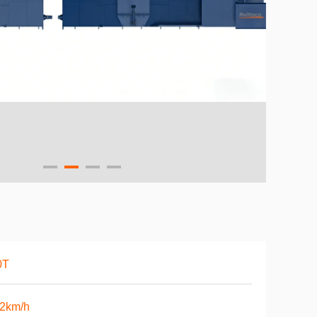
0T
12km/h