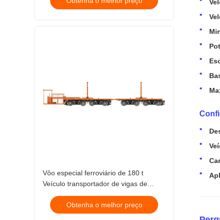
Obtenha o melhor preço
Vel
Ve
Min
Pot
Esc
Bas
Max
Confi
Des
Veí
Car
Vôo especial ferroviário de 180 t
Apl
Veículo transportador de vigas de
betão de 12 km/h
Obtenha o melhor preço
Perg