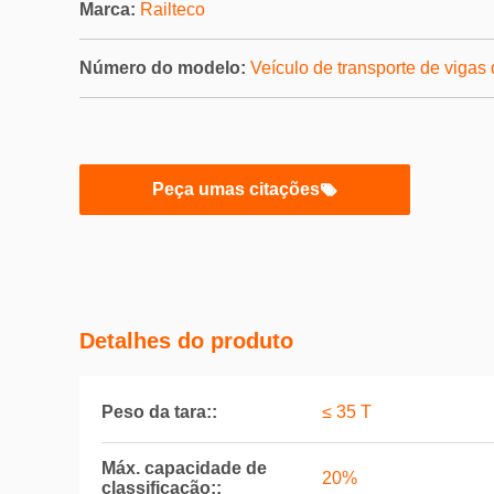
Marca:
Railteco
Número do modelo:
Veículo de transporte de vigas
Peça umas citações
Detalhes do produto
Peso da tara::
≤ 35 T
Máx. capacidade de
20%
classificação::