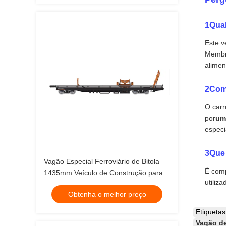
1Qual
Este v
Membro
alimen
2Como
O carr
por
um 
especi
3Que 
Vagão Especial Ferroviário de Bitola
É com
1435mm Veículo de Construção para
utiliz
Colocação de Trilhos a 70 Graus
Obtenha o melhor preço
Etiqueta
Vagão de