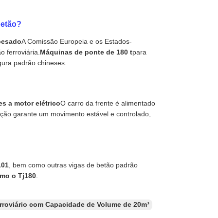
betão?
 pesado
A Comissão Europeia e os Estados-
 ferroviária.
Máquinas de ponte de 180 t
para
gura padrão chineses.
es a motor elétrico
O carro da frente é alimentado
ação garante um movimento estável e controlado,
101
, bem como outras vigas de betão padrão
omo o Tj180
.
rroviário com Capacidade de Volume de 20m³