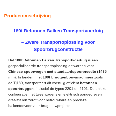
Het
180t Betonnen Balken Transportvoertuig
is een
gespecialiseerde transportoplossing ontworpen voor
Chinese spoorwegen met standaardspoorbreedte (1435
mm)
. In tandem met
180t bruggenbouwmachines
zoals
de Tj180, transporteert dit voertuig efficiënt
betonnen
spoorbruggen
, inclusief de types 2201 en 2101. De unieke
configuratie met twee wagens en elektrisch aangedreven
draaistellen zorgt voor betrouwbare en precieze
balkentoevoer voor brugbouwprojecten.
Belangrijkste Specificaties
Leeggewicht:
≤35 ton
Laadgewicht:
180 ton
Maximale Klimhoek:
20%
Maximale Bedrijfssnelheid (Leeg):
0–12 km/u
Maximale Bedrijfssnelheid (Beladen):
0–6 km/u
Minimale Horizontale Boogstraal:
180 m