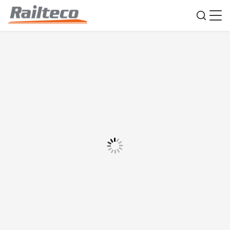
180t Betonnen Balk Transportvoertuig 12
km/u 1435 mm Spoorbreedte
Spoorvervoerder