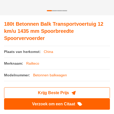
Plaats van herkomst:
China
Merknaam:
Railteco
Modelnummer:
Betonnen balkwagen
Krijg Beste Prijs
Verzoek om een Citaat
Productdetails
Tarragewicht::
≤ 35 T
Gewicht laden::
180T
Max.
20%