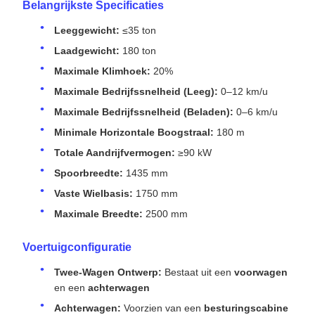
Totale Aandrijfvermogen:
≥90 kW
Spoorbreedte:
1435 mm
Vaste Wielbasis:
1750 mm
Maximale Breedte:
2500 mm
Voertuigconfiguratie
Twee-Wagen Ontwerp:
Bestaat uit een
voorwagen
en een
achterwagen
Achterwagen:
Voorzien van een
besturingscabine
en wordt aangedreven door
twee elektrisch
aangedreven draaistellen
Voorwagen:
Aangedreven door
één elektrisch
aangedreven draaistel
en ondersteund door
één
niet-aangedreven draaistel
Toepassing:
Transporteert betonnen balken voor
spoorbruggen; compatibel met 180t
bruggenbouwmachines