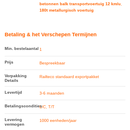
Prijs
Bespreekbaar
Verpakking
Railteco standaard exportpakket
Details
Levertijd
3-6 maanden
Betalingscondities
L/C, T/T
Levering
1000 eenheden/jaar
vermogen
Productomschrijving
180t Betonnen Balken Transportvoertuig
– Zware Transportoplossing voor
Spoorbrugconstructie