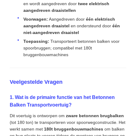
Veelgestelde Vragen
1. Wat is de primaire functie van het Betonnen
Balken Transportvoertuig?
Dit voertuig is ontworpen om
zware betonnen brugbalken
(tot 180 ton) te transporteren voor spoorwegconstructie. Het
werkt samen met
180t bruggenbouwmachines
om balken
op hun plaats te voeren tijdens de montage van bruggen op
Chinese spoorwegen met standaardspoorbreedte.
2. Hoe wordt het voertuig aangedreven en
bestuurd?
De achterwagen bevat een
besturingscabine
en wordt
aangedreven door
twee elektrisch aangedreven
draaistellen
. De voorwagen wordt aangedreven door
één
elektrisch aangedreven draaistel
en ondersteund door