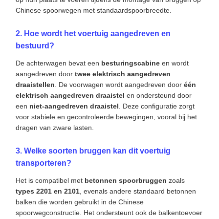
een
niet-aangedreven draaistel
. Deze configuratie zorgt
voor stabiele en gecontroleerde bewegingen, vooral bij het
dragen van zware lasten.
3. Welke soorten bruggen kan dit voertuig
transporteren?
Het is compatibel met
betonnen spoorbruggen
zoals
types 2201 en 2101
, evenals andere standaard betonnen
balken die worden gebruikt in de Chinese
spoorwegconstructie. Het ondersteunt ook de balkentoevoer
voor
180t bruggenbouwmachines zoals de Tj180
.
Markeringen:
Bodemlos stortende mijnbouw wagon
20m³ volume capaciteit spoorweg platte wagon
39.6t laadvermogen ertstransport wagon