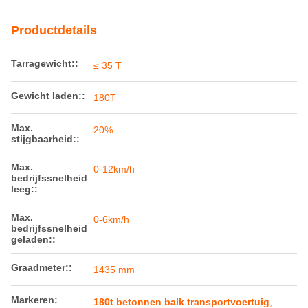
stijgbaarheid::
Max.
0-12km/h
bedrijfssnelheid
leeg::
Max.
0-6km/h
bedrijfssnelheid
geladen::
Graadmeter::
1435 mm
Markeren:
180t betonnen balk transportvoertuig
,
betonnen balk transportvoertuig 12 km/u
,
180t metallurgisch voertuig
Betaling & het Verschepen Termijnen
Min. bestelaantal
1