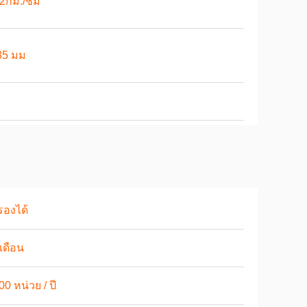
12กม./ชม
35 มม
รองได้
เดือน
00 หน่วย / ปี