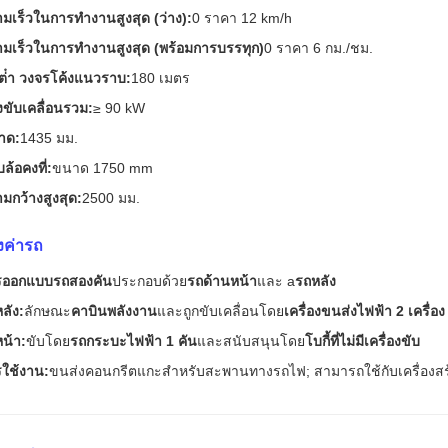
มเร็วในการทํางานสูงสุด (ว่าง):
0 ราคา 12 km/h
มเร็วในการทํางานสูงสุด (พร้อมการบรรทุก)
0 ราคา 6 กม./ชม.
นต่ํา วงจรโค้งแนวราบ:
180 เมตร
งขับเคลื่อนรวม:
≥ 90 kW
าด:
1435 มม.
ล้อคงที่:
ขนาด 1750 mm
มกว้างสูงสุด:
2500 มม.
้งค่ารถ
รออกแบบรถสองคัน
ประกอบด้วย
รถด้านหน้า
และ a
รถหลัง
ลัง:
ลักษณะ
คาบินพลังงาน
และถูกขับเคลื่อนโดย
เครื่องขนส่งไฟฟ้า 2 เครื่อง
น้า:
ขับโดย
รถกระบะไฟฟ้า 1 คัน
และสนับสนุนโดย
โบกี้ที่ไม่มีเครื่องขับ
ใช้งาน:
ขนส่งคอนกรีตแกะสําหรับสะพานทางรถไฟ; สามารถใช้กับเครื่องส