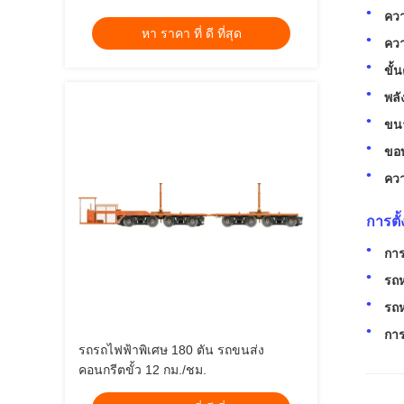
ควา
หา ราคา ที่ ดี ที่สุด
ควา
ขั้
พลั
ขน
ขอบ
ควา
การตั
กา
รถห
รถห
การ
รถรถไฟฟ้าพิเศษ 180 ตัน รถขนส่ง
คอนกรีตขั้ว 12 กม./ชม.