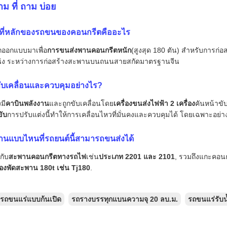
าม ที่ ถาม บ่อย
ที่หลักของรถขนของคอนกรีตคืออะไร
ถูกออกแบบมาเพื่อ
การขนส่งพานคอนกรีตหนัก
(สูงสุด 180 ตัน) สําหรับการก่
น่ง ระหว่างการก่อสร้างสะพานบนถนนสายสกัดมาตรฐานจีน
ับเคลื่อนและควบคุมอย่างไร?
มี
คาบินพลังงาน
และถูกขับเคลื่อนโดย
เครื่องขนส่งไฟฟ้า 2 เครื่อง
คันหน้าขั
ขับ
การปรับแต่งนี้ทําให้การเคลื่อนไหวที่มั่นคงและควบคุมได้ โดยเฉพาะอย่าง
นแบบไหนที่รถยนต์นี้สามารถขนส่งได้
กับ
สะพานคอนกรีตทางรถไฟ
เช่น
ประเภท 2201 และ 2101
, รวมถึงแกะคอนก
ื่องพัดสะพาน 180t เช่น Tj180
.
รถขนแร่แบบก้นเปิด
รถรางบรรทุกแบนความจุ 20 ลบ.ม.
รถขนแร่รับน