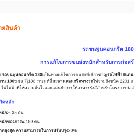
ายสินค้า
รถขนพูนคอนกรีต 180
การแก้ไขการขนส่งหนักสําหรับการก่อส
ร
รถขนพูนคอนกรีต 180t
เป็นทางแก้ไขการขนส่งที่เชี่ยวชาญ
รถไฟฟ้าสแตนด
พาน 180t
เช่น Tj180 รถยนต์นี้
สะพานคอนกรีตทางรถไฟ
รวมถึงชนิด 2201 แ
 ไฟไฟฟ้าที่ให้ความมั่นใจและแม่นยําการให้อาหารรังสีสําหรับโครงการก่อ
กัดหลัก
าหนัก:
≤ 35 ตัน
าหนักของภาระ:
180 ตัน
าดสูงสุด ความสามารถในการปรับปรุง
20%