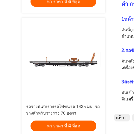
หา ราคา ที่ ดี ที่สุด
คํา ถ
1หน้า
คันนี้
ตําแห
2.รถข
คันหลัง
เครื่อง
3สะพา
มันเข้า
จีน
เคร
รถรางพิเศษรางรถไฟขนาด 1435 มม. รถ
รางสำหรับวางราง 70 องศา
แท็ก：
หา ราคา ที่ ดี ที่สุด