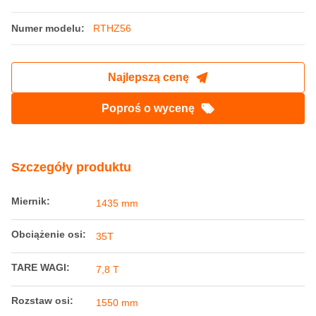
RTHZ56 Konstrukcja konstrukcyjna wózka i
konfiguracja kluczowych komponentów
Miejsce pochodzenia:
Chiny
Nazwa handlowa:
Railteco
Orzecznictwo:
AAR
Numer modelu:
RTHZ56
Najlepszą cenę
Poproś o wycenę