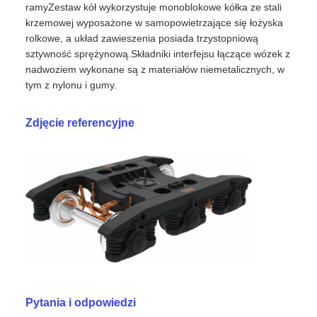
Opis produktu
RTHZ56 Projektowanie konstrukcji wózka i
konfiguracja kluczowych komponentów
Przegląd produktu
Zestaw ramy składa się z dwóch wiązek bocznych, dwóch
wiązek krzyżowych i jednej wiązki środkowej.Dwa sztywne
łożyska boczne są zainstalowane po obu stronach
ramyZestaw kół wykorzystuje monoblokowe kółka ze stali
krzemowej wyposażone w samopowietrzające się łożyska
rolkowe, a układ zawieszenia posiada trzystopniową
sztywność sprężynową.Składniki interfejsu łączące wózek z
nadwoziem wykonane są z materiałów niemetalicznych, w
tym z nylonu i gumy.
Zdjęcie referencyjne