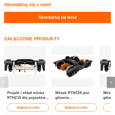
wyposażonymi w samoregulowane łożyska rolkowe.
Jakie materiały są stosowane do części
łączących między wózkiem i nadwoziem
pojazdu?
Składniki łączące wykonane są z materiałów
niemetalicznych, takich jak nylon i guma.
Znaków:
Trener Bogi
wózek kolejowy
typy wózków kolejowych
Skontaktuj się z nami
Skontaktuj się teraz
ZAŁĄCZONE PRODUKTY