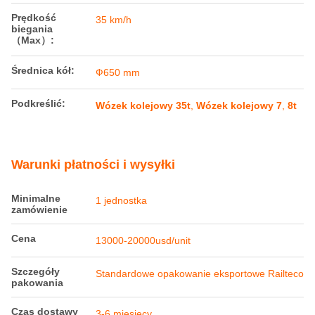
Szczegóły produktu
Miernik:
1435 mm
Obciążenie osi:
35T
TARE WAGI:
7,8 T
Rozstaw osi:
1550 mm
Prędkość
35 km/h
biegania
（Max）:
Średnica kół:
Ф650 mm
Podkreślić:
Wózek kolejowy 35t
,
Wózek kolejowy 7
,
8t