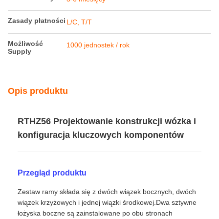
Warunki płatności i wysyłki
Minimalne
1 jednostka
zamówienie
Cena
13000-20000usd/unit
Szczegóły
Standardowe opakowanie eksportowe Railteco
pakowania
Czas dostawy
3-6 miesięcy
Zasady płatności
L/C, T/T
Możliwość
1000 jednostek / rok
Supply