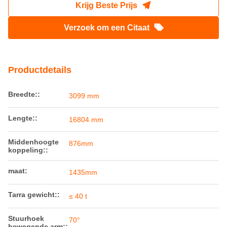
Krijg Beste Prijs
Verzoek om een Citaat
Productdetails
Breedte::
3099 mm
Lengte::
16804 mm
Middenhoogte
876mm
koppeling::
maat:
1435mm
Tarra gewicht::
≤ 40 t
Stuurhoek
70°
bewegende arm::