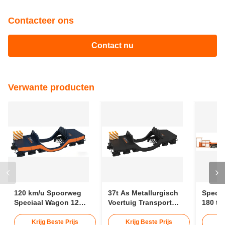
Contacteer ons
Contact nu
Verwante producten
120 km/u Spoorweg
37t As Metallurgisch
Specia
Speciaal Wagon 12
Voertuig Transport
180 t 
meter Speciaal Voertuig
Gesmolten IJzer
Betonb
Ladle Wagon
Spoorweg
Krijg Beste Prijs
Krijg Beste Prijs
K