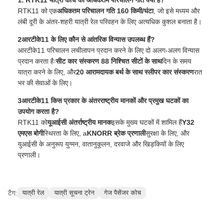
1. RTK11 यात्री कोच की अधिकतम परिचालन गति क्या है?
RTK11 को एक
अधिकतम परिचालन गति 160 किमी/घंटा
, जो इसे मध्यम और
लंबी दूरी के अंतर-शहरी यात्री रेल परिवहन के लिए अत्यधिक कुशल बनाता है।
2आरटीके11 के लिए कौन से आंतरिक विन्यास उपलब्ध हैं?
आरटीके11 परिचालन लचीलापन प्रदान करने के लिए दो अलग-अलग विन्यास
प्रदान करता हैः
सीट कार संस्करण 88 निश्चित सीटों के साथ
दिन के समय
यात्रा करने के लिए, और
20 आरामदायक बर्थ के साथ स्लीपर कार संस्करण
रात
भर की सेवाओं के लिए।
3आरटीके11 किस प्रकार के अंतरराष्ट्रीय मानकों और प्रमुख घटकों का
उपयोग करता है?
RTK11 को
यूआईसी अंतर्राष्ट्रीय मानक
इसके मुख्य घटकों में शामिल हैं
Y32
एमएस बोगी
स्थिरता के लिए, a
KNORR ब्रेक प्रणाली
सुरक्षा के लिए, और
युआईसी के अनुरूप युग्मन, वातानुकूलन, दरवाजे और खिड़कियों के लिए
प्रणाली।
टैग:
यात्री रेल
यात्री सूचना ट्रेन
गेज पैसेंजर कोच