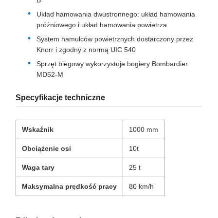
Karoseria pojazdu wyposażona jest w całkowicie
spawaną stalową, zintegrowaną konstrukcję nośną z
podwoziem, ścianami bocznymi, ścianami
końcowymi, dachem, przegrody wewnętrzne, drzwi
przesuwne, regały bagażowe, wentylatory,materiały
izolacyjne, oraz kompletne wyposażenie wewnętrzne
System sprzęgła MCA-PH i przekładni biegowych z
hakem sprzęgłowym na końcu A i jarzmem na końcu
B
Układ hamowania dwustronnego: układ hamowania
próżniowego i układ hamowania powietrza
System hamulców powietrznych dostarczony przez
Knorr i zgodny z normą UIC 540
Sprzęt biegowy wykorzystuje bogiery Bombardier
MD52‐M
Specyfikacje techniczne