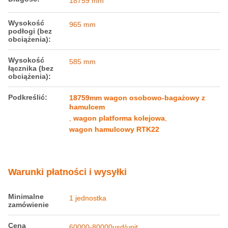
Szczegóły produktu
Min. Promień
109 mm
krzywej:
Długość:
18759 mm
Wysokość
965 mm
podłogi (bez
obciążenia):
Wysokość
585 mm
łącznika (bez
obciążenia):
Podkreślić:
18759mm wagon osobowo-bagażowy z
hamulcem
,
wagon platforma kolejowa
,
wagon hamulcowy RTK22