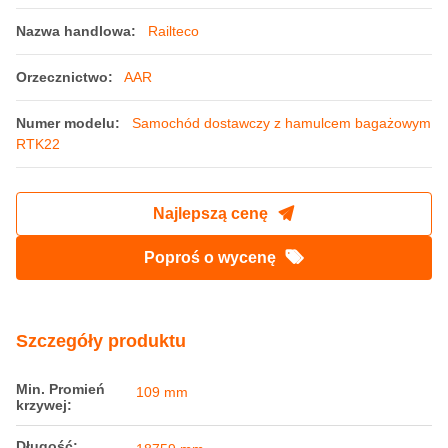
18759mm wagon osobowo-bagażowy z
hamulcem
Miejsce pochodzenia:
Chiny
Nazwa handlowa:
Railteco
Orzecznictwo:
AAR
Numer modelu:
Samochód dostawczy z hamulcem bagażowym
RTK22
Najlepszą cenę
Poproś o wycenę