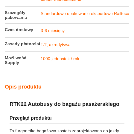
Warunki płatności i wysyłki
Minimalne
1 jednostka
zamówienie
Cena
60000-80000usd/unit
Szczegóły
Standardowe opakowanie eksportowe Railteco
pakowania
Czas dostawy
3-6 miesięcy
Zasady płatności
T/T, akredytywa
Możliwość
1000 jednostek / rok
Supply