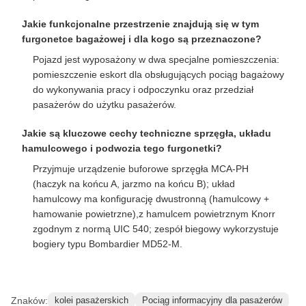
Częste pytania
Do jakiego rozmiaru i regionu eksploatacyjnego jest
zaprojektowany ten wózek bagażowy i jaki jest jego
główny cel?
Ta furgonetka bagażowa została zaprojektowana do pracy
na kolei o szerokości 1000 mm w Bangladeszu, a jej
podstawową funkcją jest transport zwykłego bagażu
pasażerskiego.
Jakie funkcjonalne przestrzenie znajdują się w tym
furgonetce bagażowej i dla kogo są przeznaczone?
Pojazd jest wyposażony w dwa specjalne pomieszczenia:
pomieszczenie eskort dla obsługujących pociąg bagażowy
do wykonywania pracy i odpoczynku oraz przedział
pasażerów do użytku pasażerów.
Jakie są kluczowe cechy techniczne sprzęgła, układu
hamulcowego i podwozia tego furgonetki?
Przyjmuje urządzenie buforowe sprzęgła MCA-PH