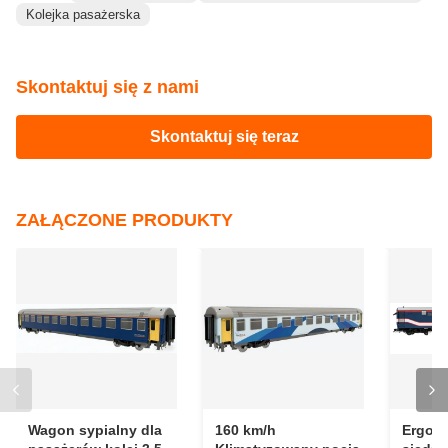
(haczyk na końcu A, jarzmo na końcu B); układ
hamulcowy ma konfigurację dwustronną (hamulcowy +
hamowanie powietrzne),z hamulcem powietrznym Knorr
zgodnym z normą UIC 540; zespół biegowy wykorzystuje
bogiery typu Bombardier MD52‐M.
Znaków:
kolei pasażerskich
Pociąg informacyjny dla pasażerów
Kolejka pasażerska
Skontaktuj się z nami
Skontaktuj się teraz
ZAŁĄCZONE PRODUKTY