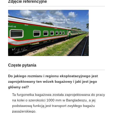
Wskaźnik
1000 mm
Obciążenie osi
10t
Waga tary
25 t
Maksymalna prędkość pracy
80 km/h
Zdjęcie referencyjne