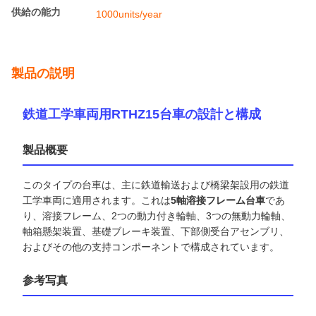
支払及び船積みの言葉
最小注文数量
1台
価格
13000-20000usd/unit
パッケージの詳細
Railteco標準輸出梱包
受渡し時間
3～6ヶ月
支払条件
LC、T/T
供給の能力
1000units/year
製品の説明
鉄道工学車両用RTHZ15台車の設計と構成