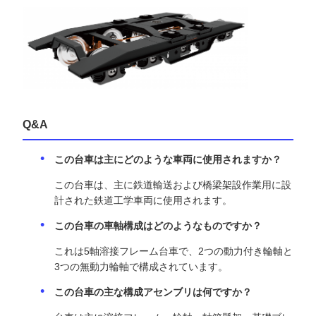
製品概要
このタイプの台車は、主に鉄道輸送および橋梁架設用の鉄道
工学車両に適用されます。これは
5軸溶接フレーム台車
であ
り、溶接フレーム、2つの動力付き輪軸、3つの無動力輪軸、
軸箱懸架装置、基礎ブレーキ装置、下部側受台アセンブリ、
およびその他の支持コンポーネントで構成されています。
参考写真