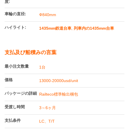
製品詳細
ゲージ:
1435mm
最大。軸重:
25T
風変わりな体重:
≤15T
ホイールベース:
1981mm
最高。連続した速
40km/h
度:
車輪の直径:
Ф840mm
ハイライト:
1435mm鉄道台車
,
列車内の1435mm台車