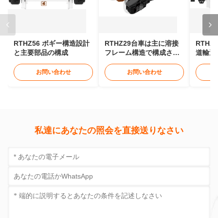
送信
今接触
関連製品
RTHZ56 ボギー構造設計
RTHZ29台車は主に溶接
RTHZ
と主要部品の構成
フレーム構造で構成され
道輸送
ています
工学車
お問い合わせ
お問い合わせ