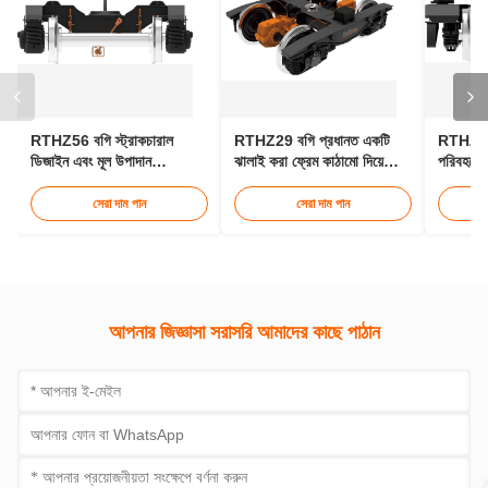
আমাদের সাথে যোগাযোগ
এখনই যোগাযোগ করুন
সম্পর্কিত পণ্য
RTHZ56 বগি স্ট্রাকচারাল
RTHZ29 বগি প্রধানত একটি
RTHZ15 
ডিজাইন এবং মূল উপাদান
ঝালাই করা ফ্রেম কাঠামো দিয়ে
পরিবহনের 