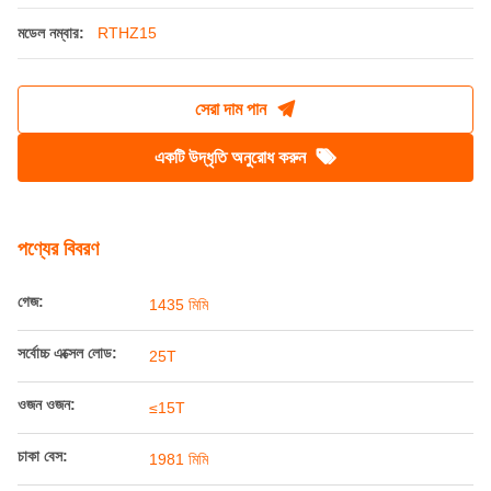
রেলওয়ে ইঞ্জিনিয়ারিং যানবাহনের জন্য RTHZ15 বগির নকশা
এবং গঠন
উৎপত্তি স্থল:
চীন
পরিচিতিমুলক নাম:
Railteco
সাক্ষ্যদান:
AAR
মডেল নম্বার:
RTHZ15
সেরা দাম পান
একটি উদ্ধৃতি অনুরোধ করুন