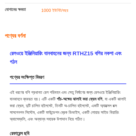
পেমেন্ট ও শিপিংয়ের শর্তাবলী
ন্যূনতম চাহিদার পরিমাণ
1 ইউনিট
মূল্য
13000-20000usd/unit
প্যাকেজিং বিবরণ
Railteco স্ট্যান্ডার্ড এক্সপোর্ট প্যাকিং
ডেলিভারি সময়
3-6 মাস
পরিশোধের শর্ত
এল/সি, টি/টি
যোগানের ক্ষমতা
1000 ইউনিট/বছর
পণ্যের বর্ণনা