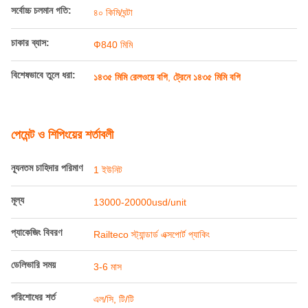
পণ্যের বিবরণ
গেজ:
1435 মিমি
সর্বোচ্চ এক্সেল লোড:
25T
ওজন ওজন:
≤15T
চাকা বেস:
1981 মিমি
সর্বোচ্চ চলমান গতি:
৪০ কিমি/ঘন্টা
চাকার ব্যাস:
Ф840 মিমি
বিশেষভাবে তুলে ধরা:
১৪৩৫ মিমি রেলওয়ে বগি
,
ট্রেনে ১৪৩৫ মিমি বগি