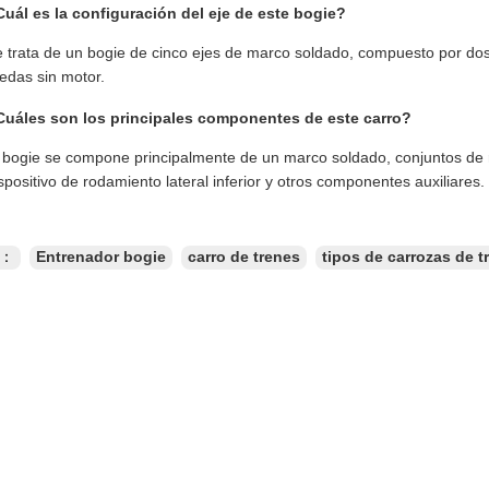
uál es la configuración del eje de este bogie?
 trata de un bogie de cinco ejes de marco soldado, compuesto por dos
edas sin motor.
Cuáles son los principales componentes de este carro?
 bogie se compone principalmente de un marco soldado, conjuntos de r
spositivo de rodamiento lateral inferior y otros componentes auxiliares.
s：
Entrenador bogie
carro de trenes
tipos de carrozas de t