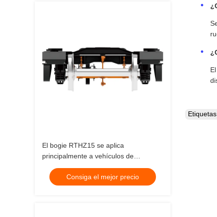
¿C
Se
ru
¿
El
di
Etiqueta
El bogie RTHZ15 se aplica
principalmente a vehículos de
ingeniería ferroviaria utilizados para el
Consiga el mejor precio
transporte sobre rieles