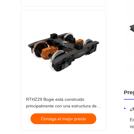
Pre
RTHZ29 Bogie está construido
principalmente con una estructura de
¿P
marco soldado
Consiga el mejor precio
Es
op