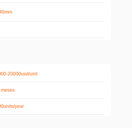
40mm
00-20000usd/unit
6 meses
0units/year