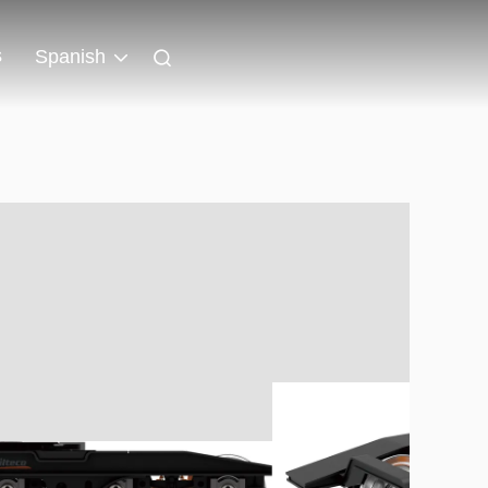
s
Spanish