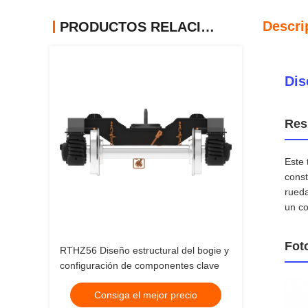
Descri
PRODUCTOS RELACIONADOS
Dis
Res
Este 
const
rueda
un co
Fot
RTHZ56 Diseño estructural del bogie y
configuración de componentes clave
Consiga el mejor precio