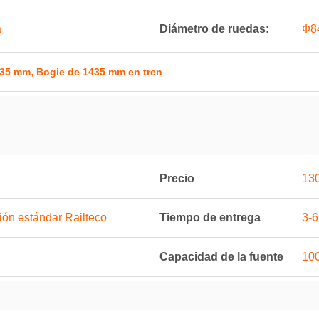
a
Diámetro de ruedas:
Ф8
,
1435 mm
Bogie de 1435 mm en tren
Precio
130
ión estándar Railteco
Tiempo de entrega
3-
Capacidad de la fuente
100