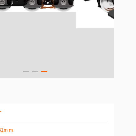
T
81m m