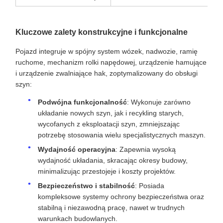
Rozstaw osi płyty
11602mm
rdzeniowej
Wysokość środka sprzęgu
876mm
Kluczowe zalety konstrukcyjne i funkcjonalne
Pojazd integruje w spójny system wózek, nadwozie, ramię
ruchome, mechanizm rolki napędowej, urządzenie hamujące
i urządzenie zwalniające hak, zoptymalizowany do obsługi
szyn:
Podwójna funkcjonalność
: Wykonuje zarówno
układanie nowych szyn, jak i recykling starych,
wycofanych z eksploatacji szyn, zmniejszając
potrzebę stosowania wielu specjalistycznych maszyn.
Wydajność operacyjna
: Zapewnia wysoką
wydajność układania, skracając okresy budowy,
minimalizując przestojeje i koszty projektów.