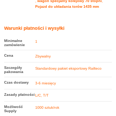
ramienia::
Podkreślić:
Wagon specjalny kolejowy o rozpiętości
1435 mm
,
wagon specjalny kolejowy 70 stopni
,
Pojazd do układania torów 1435 mm
Warunki płatności i wysyłki
Minimalne
1
zamówienie
Cena
Zbywalny
Szczegóły
Standardowy pakiet eksportowy Railteco
pakowania
Czas dostawy
3-6 miesięcy