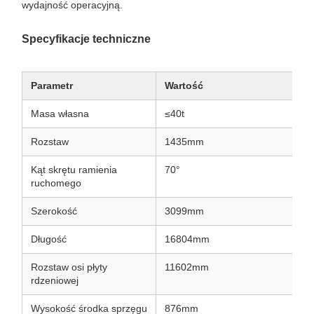
Zbudowany z myślą o niezawodności i bezpieczeństwie,
pojazd ten jest niezbędnym zasobem dla nowoczesnych
projektów infrastruktury kolejowej, zapewniając
przyspieszone harmonogramy budowy i bezpieczną
wydajność operacyjną.
Specyfikacje techniczne
Parametr
Wartość
Masa własna
≤40t
Rozstaw
1435mm
Kąt skrętu ramienia
70°
ruchomego
Szerokość
3099mm
Długość
16804mm