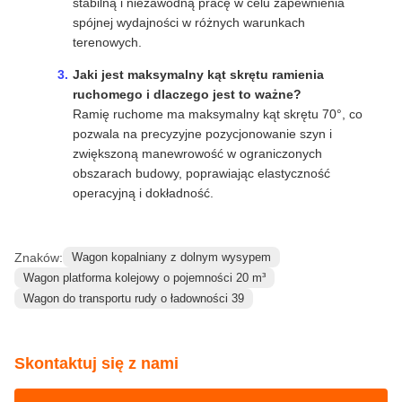
budowie kolei?
Zapewnia wysoką wydajność układania w celu
skrócenia harmonogramów projektów, solidną
ochronę bezpieczeństwa pracowników i sprzętu oraz
stabilną i niezawodną pracę w celu zapewnienia
spójnej wydajności w różnych warunkach
terenowych.
Jaki jest maksymalny kąt skrętu ramienia
ruchomego i dlaczego jest to ważne?
Ramię ruchome ma maksymalny kąt skrętu 70°, co
pozwala na precyzyjne pozycjonowanie szyn i
zwiększoną manewrowość w ograniczonych
obszarach budowy, poprawiając elastyczność
operacyjną i dokładność.
Znaków:
Wagon kopalniany z dolnym wysypem
Wagon platforma kolejowy o pojemności 20 m³
Wagon do transportu rudy o ładowności 39