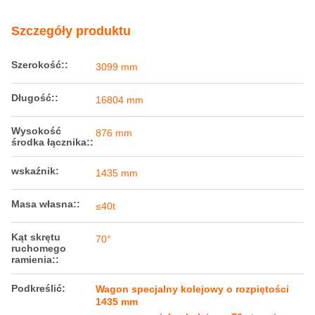
Najlepszą cenę
Poproś o wycenę
Szczegóły produktu
Szerokość::
3099 mm
Długość::
16804 mm
Wysokość
876 mm
środka łącznika::
wskaźnik:
1435 mm
Masa własna::
≤40t
Kąt skrętu
70°
ruchomego