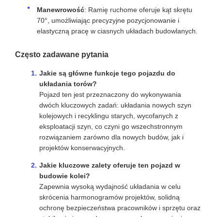
Bezpieczeństwo i stabilność
: Posiada
kompleksowe systemy ochrony bezpieczeństwa oraz
stabilną i niezawodną pracę, nawet w trudnych
warunkach budowlanych.
Manewrowość
: Ramię ruchome oferuje kąt skrętu
70°, umożliwiając precyzyjne pozycjonowanie i
elastyczną pracę w ciasnych układach budowlanych.
Często zadawane pytania
Jakie są główne funkcje tego pojazdu do
układania torów?
Pojazd ten jest przeznaczony do wykonywania
dwóch kluczowych zadań: układania nowych szyn
kolejowych i recyklingu starych, wycofanych z
eksploatacji szyn, co czyni go wszechstronnym
rozwiązaniem zarówno dla nowych budów, jak i
projektów konserwacyjnych.
Jakie kluczowe zalety oferuje ten pojazd w