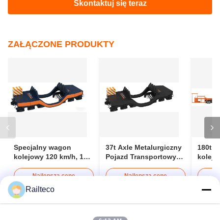
Skontaktuj się z nami
Skontaktuj się teraz
ZAŁĄCZONE PRODUKTY
Railteco
Specjalny wagon
37t Axle Metalurgiczny
180t s
kolejowy 120 km/h, 12-
Pojazd Transportowy
kolejo
metrowy,
Do Transportu Żelaza
wózek 
specjalistyczny pojazd,
Hutniczego Wagon
belek
Najlepszą cenę
Najlepszą cenę
N