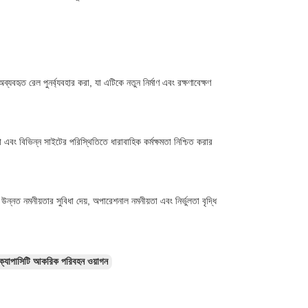
্যবহৃত রেল পুনর্ব্যবহার করা, যা এটিকে নতুন নির্মাণ এবং রক্ষণাবেক্ষণ
্থা এবং বিভিন্ন সাইটের পরিস্থিতিতে ধারাবাহিক কর্মক্ষমতা নিশ্চিত করার
ায় উন্নত নমনীয়তার সুবিধা দেয়, অপারেশনাল নমনীয়তা এবং নির্ভুলতা বৃদ্ধি
্যাপাসিটি আকরিক পরিবহন ওয়াগন