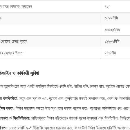
 বাহুর স্টিয়ারিং অ্যাঙ্গেল
৭০°
থ
৩০৯৯মিমি
১৬৮০৪মিমি
্লেটের কেন্দ্র দূরত্ব
১১৬০২মিমি
র কেন্দ্রের উচ্চতা
৮৭৬মিমি
িজাইন ও কার্যকরী সুবিধা
েল হ্যান্ডলিংয়ের জন্য একটি সমন্বিত সিস্টেমে একটি বগি, গাড়ির বডি, চলন্ত বাহু, ড্রাইভ রোলার
ৈত কার্যকারিতা
: নতুন রেল স্থাপন এবং পুরানো রেল পুনর্ব্যবহার উভয়ই সম্পাদন করে, একাধিক বিশেষায়
যক্ষম দক্ষতা
: নির্মাণ সময়কাল কমাতে উচ্চ স্থাপনের দক্ষতা প্রদান করে, প্রকল্পের ডাউনটাইম এবং খর
াপত্তা ও স্থিতিশীলতা
: চাহিদাযুক্ত নির্মাণ পরিবেশেও ব্যাপক সুরক্ষা ব্যবস্থা এবং স্থিতিশীল, নির্ভরয
ীয়তা
: চলন্ত বাহুটি ৭০° স্টিয়ারিং অ্যাঙ্গেল সরবরাহ করে, যা সংকীর্ণ নির্মাণ বিন্যাসে সুনির্দিষ্ট অবস্