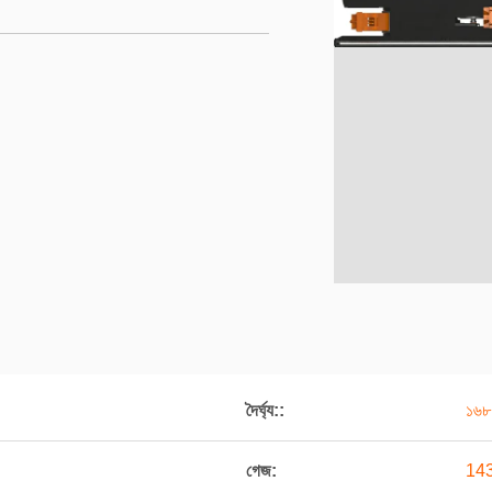
দৈর্ঘ্য::
১৬৮
গেজ:
143