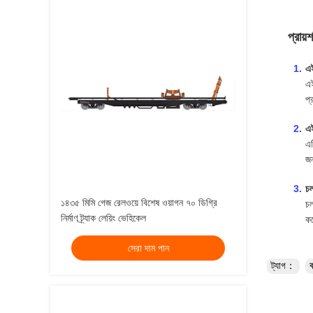
প্রায়
এই
এই
প্
এই
এট
জন
চল
১৪৩৫ মিমি গেজ রেলওয়ে বিশেষ ওয়াগন ৭০ ডিগ্রি
চল
নির্মাণ ট্র্যাক লেয়িং ভেহিকেল
ক
সেরা দাম পান
ট্যাগ：