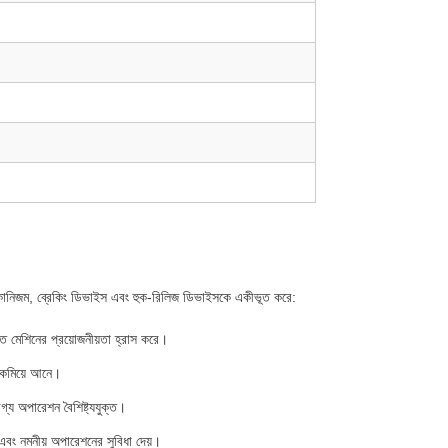
 মেকানিজম, ব্রেকিং ডিভাইস এবং হুক-রিলিজ ডিভাইসকে একীভূত করে:
িত মেশিনের প্রয়োজনীয়তা হ্রাস করে।
চ কমিয়ে আনে।
োগ্য অপারেশন বৈশিষ্ট্যযুক্ত।
থান এবং নমনীয় অপারেশনের সুবিধা দেয়।