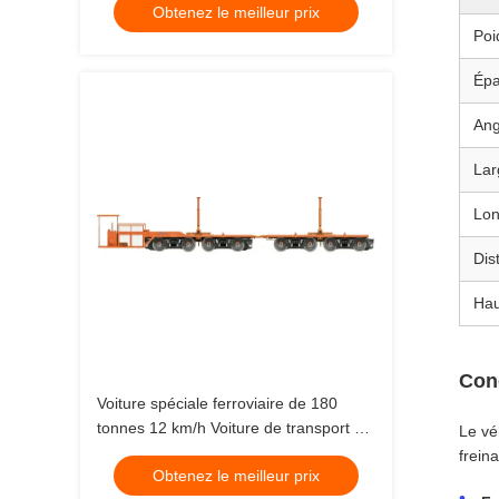
Obtenez le meilleur prix
Poi
Épa
Ang
Lar
Lon
Dis
Hau
Con
Voiture spéciale ferroviaire de 180
tonnes 12 km/h Voiture de transport de
Le vé
poutres de béton
frein
Obtenez le meilleur prix