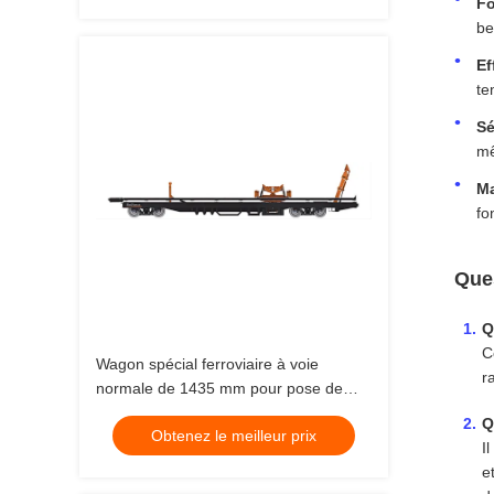
Fo
be
Ef
te
Sé
mê
Ma
fo
Que
Q
C
Wagon spécial ferroviaire à voie
r
normale de 1435 mm pour pose de
voie à 70 degrés
Q
Obtenez le meilleur prix
I
e