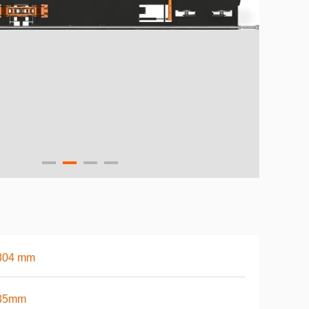
804 mm
35mm