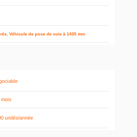
,
grés
Véhicule de pose de voie à 1435 mm
gociable
 mois
0 unités/année