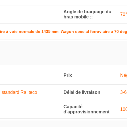
Angle de braquage du
70°
bras mobile ::
,
aire à voie normale de 1435 mm
Wagon spécial ferroviaire à 70 de
Prix
Né
 standard Railteco
Délai de livraison
3-6
Capacité
100
d'approvisionnement