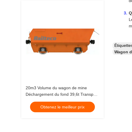
d
Q
L
m
Étiquett
Wagon de
20m3 Volume du wagon de mine
Déchargement du fond 39,6t Transport
ferroviaire de marchandises
Obtenez le meilleur prix