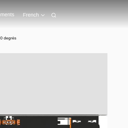
ments
French
70 degrés