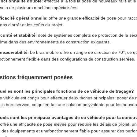
nctionnalité double
: effectue à la fois la pose de nouveaux rails et le
soin de plusieurs machines spécialisées.
ficacité opérationnelle
: offre une grande efficacité de pose pour racc
mps d'arrêt et les coûts du projet.
curité et stabilité
: doté de systèmes complets de protection de la sécur
me dans des environnements de construction exigeants.
nœuvrabilité
: Le bras mobile offre un angle de direction de 70°, ce 
nctionnement flexible dans des configurations de construction serrées.
stions fréquemment posées
uelles sont les principales fonctions de ce véhicule de traçage?
e véhicule est conçu pour effectuer deux tâches principales: poser de no
ails hors service, ce qui en fait une solution polyvalente pour les nouvea
uels sont les principaux avantages de ce véhicule pour la constru
l offre une efficacité de pose élevée pour réduire les délais de projet, u
t des équipements et unefonctionnement fiable pour assurer des perfo