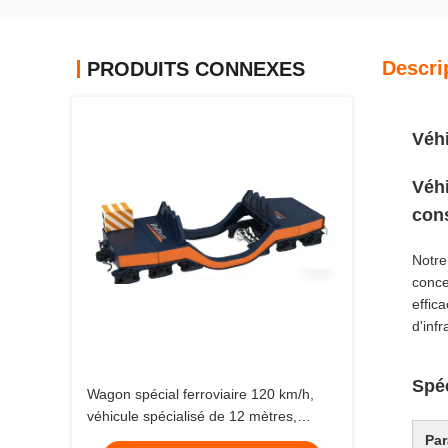
Descri
PRODUITS CONNEXES
Véhi
Véhi
cons
Notre
conce
effica
d'inf
Spéc
Wagon spécial ferroviaire 120 km/h,
véhicule spécialisé de 12 mètres,
wagon-citerne
Par