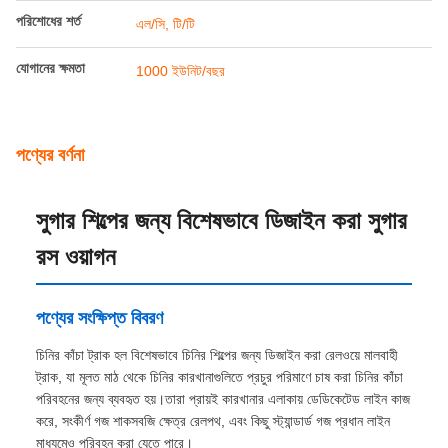
ন্যূনতম চাহিদার পরিমাণ
1 ইউনিট
মূল্য
60000-80000usd/unit
প্যাকেজিং বিবরণ
Railteco স্ট্যান্ডার্ড এক্সপোর্ট প্যাকিং
ডেলিভারি সময়
3-6 মাস
পরিশোধের শর্ত
এল/সি, টি/টি
যোগানের ক্ষমতা
1000 ইউনিট/বছর
পণ্যের বর্ণনা
সুগার শিল্পের জন্য বিশেষভাবে ডিজাইন করা সুগার