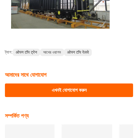
গতি
২০-৩০ কিলোমিটার/ঘন্টা
৮০-১০০ কিমি/ঘন্টা
রেফারেন্স ফটো
ট্যাগ:
ओपन टॉप ट्रेन
আখের ওয়াগন
ओपन टॉप रेलवे
আমাদের সাথে যোগাযোগ