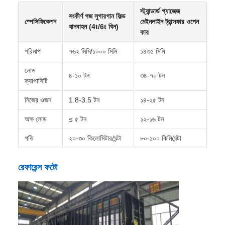
বান্ডিল লোডিং ব্যবহার করা হয়েছিল,যদিও আধুনিক হপার টাইপ বাল্ক কনটেইনার
(বিআইএন) এর লোড ক্ষমতা 4-15 টন থেকে শুরু হয় এবং স্বয়ংক্রিয়
আনলোডের জন্য ডাম্পার ট্রাকগুলির সাথে ব্যবহার করা যেতে পারে
অপারেটিং বৈশিষ্ট্যঃ
কম গতি, বড় ক্ষমতা, স্বল্প দূরত্বের বিতরণ, কম খরচে এবং
উচ্চ টার্নওভার অনুসরণ করে, প্রায়ই ছোট ডিজেল লোকোমোটিভগুলি টানতে এবং
গ্রুপিংয়ের মাধ্যমে পরিচালিত হয়
টেকনিক্যাল স্পেসিফিকেশন
স্ট্যান্ডার্ড গ্যাজেজ
সংকীর্ণ গজ সুগারগান ফিল্ড
স্পেসিফিকেশন
মেইনলাইন ট্রান্সফার ওপেন
যানবাহন (4t/6t বিন)
কার
পরিমাপ
৭৬২ মিমি/১০০০ মিমি
১৪৩৫ মিমি
লোড
৪-১০ টন
৩৪-৭০ টন
ক্যাপাসিটি
নিজের ওজন
1.8-3.5 টন
১৪-২৫ টন
অক্ষ লোড
≤ ৫ টন
১২-১৬ টন