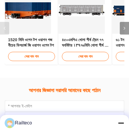
এখনই যোগাযোগ করুন
সম্পর্কিত পণ্য
1520 মিমি ওপেন টপ ওয়াগন গজ
৪৫০এমপিএ খোলা শীর্ষ ট্রেন ৭৭
৬১ টন ওপ
নীচের ডিসচার্জ জি ওয়াগন ওপেন টপ
ঘনমিটার ۱۳۹৭৬মিমি খোলা শীর্ষ জি
ওয়াগন ও
ওয়াগন
ভলিউম
সেরা দাম পান
সেরা দাম পান
Railteco