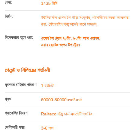
পণ্যের বিবরণ
ব্রেকিং:
এয়ার ব্রেকিং
ক্ষমতা:
70-80m³
গেজ:
1435 মিমি
নির্মাণ:
ইউনিভার্সাল ওপেন টপ গাড়ি সংস্কার, পাশে/নীচের দরজা আনলোড
করা, মেইনলাইন স্ট্যান্ডার্ডের সাথে সামঞ্জস্
বিশেষভাবে তুলে ধরা:
ওপেন টপ ট্রেন ৭০মি³
,
৮০মি³ আখ ওয়াগন
,
এয়ার ব্রেকিং ওপেন টপ ট্রেন
পেমেন্ট ও শিপিংয়ের শর্তাবলী