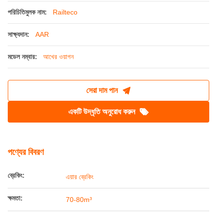
চিনি শিল্পের জন্য এয়ার ব্রেকিং ওপেন টপ ট্রেন ৭০মি³ - ৮০মি³
আখ ওয়াগন
উৎপত্তি স্থল:
চীন
পরিচিতিমুলক নাম:
Railteco
সাক্ষ্যদান:
AAR
মডেল নম্বার:
আখের ওয়াগন
সেরা দাম পান
একটি উদ্ধৃতি অনুরোধ করুন