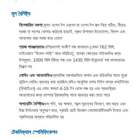
রস ওয়াগন
পণ্যের সংক্ষিপ্ত বিবরণ
চিনির কাঁচা ট্রাক হল বিশেষভাবে চিনির শিল্পের জন্য ডিজাইন করা রেলওয়ে মালবাহী
ট্রাক, যা মূলত মাঠ থেকে চিনির কারখানাগুলিতে প্রচুর পরিমাণে চাষ করা চিনির কাঁচা
পরিবহনের জন্য ব্যবহৃত হয়।তারা প্রায়ই কারখানার এলাকায় ডেডিকেটেড লাইন কাজ
করে, সংকীর্ণ গজ শাকসবজি ক্ষেত্র রেলপথ, এবং কিছু স্ট্যান্ডার্ড গজ প্রধান লাইন
মাধ্যমেও পরিবহন করা যেতে পারে।
মূল বৈশিষ্ট্য
বিশেষায়িত নকশা:
মূলত ওপেন টপ ওয়াগন বা ওপেন টপ বক্স নিয়ে গঠিত, নীচের
দরজা বা পাশের খোলার কাঠামো ছাড়াই, দ্রুত উপাদান উত্তোলন, ফ্লিপ এবং
আনলোড করা সহজ করে তোলে
গ্যাজ সামঞ্জস্যতাঃ
বেশিরভাগই সংকীর্ণ গজ যানবাহন (যেমন 762 মিমি,
তাইওয়ানে "উফেন গাড়ি" নামে পরিচিত), হালকা ক্ষেত্রের লাইনগুলির জন্য
উপযুক্ত, 1000 মিমি মিটার গজ এবং 1435 মিমি স্ট্যান্ডার্ড গজ যানবাহনের
বিকল্প সহ
লোডিং এবং আনলোডিংঃ
প্রাথমিক নকশাগুলিতে কলাম এবং দড়িগুলির সাথে পুরো