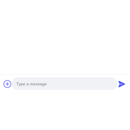
今提出
Tel：0086-512-82509751
メール：read@railteco.com
Photo
会社情報