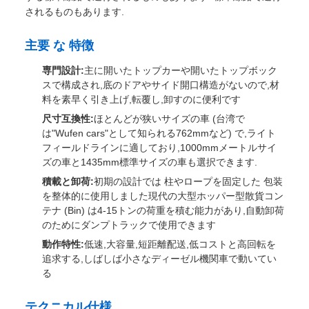
砂糖ゴム車両
製品概要
甘草トラックとは,特に砂糖産業のために設計された鉄道貨
物車で,主に畑から収穫された甘草を散装して砂糖工場に輸
送するために使用されます.工場エリアの専用ラインで動作
する標準線路で運行されるものもあります. 標準線路で運行
されるものもあります.
主要 な 特徴
専門設計:
主に開いたトップカーや開いたトップボック
スで構成され,底のドアやサイド開口構造がないので,材
料を素早く引き上げ,転覆し,卸すのに便利です
尺寸互換性:
ほとんどが狭いサイズの車 (台湾で
は"Wufen cars"として知られる762mmなど) で,ライト
フィールドラインに適しており,1000mmメートルサイ
ズの車と1435mm標準サイズの車も選択できます.