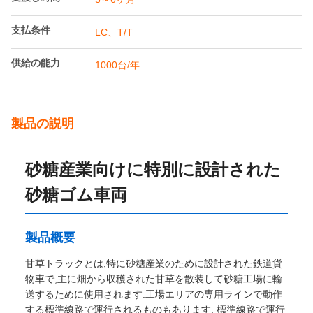
支払及び船積みの言葉
最小注文数量
1台
価格
60000-80000usd/unit
パッケージの詳細
Railteco標準輸出梱包
受渡し時間
3～6ヶ月
支払条件
LC、T/T
供給の能力
1000台/年
製品の説明
砂糖産業向けに特別に設計された