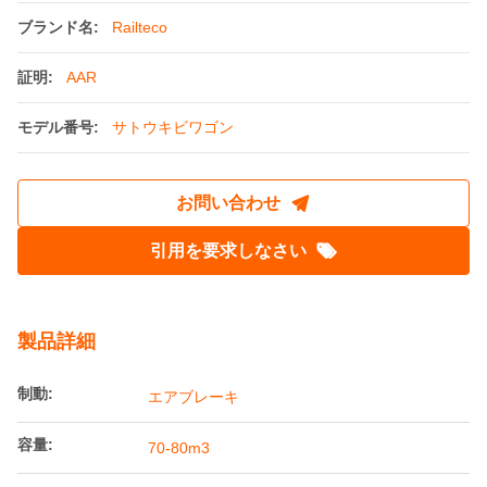
空気ブレーキ オープン トップ列車 70m3 -
80m3 砂糖産業用砂糖ゴム車
起源の場所:
中国
ブランド名:
Railteco
証明:
AAR
モデル番号:
サトウキビワゴン
お問い合わせ
引用を要求しなさい