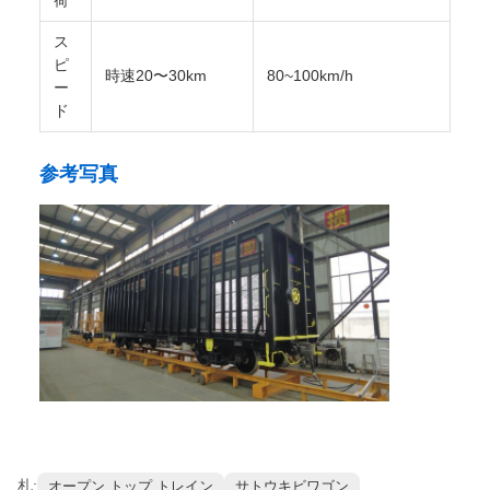
自
己
1.8-3.5t
14~25t
重
量
軸
の
≤5t
12~16t
負
荷
ス
ピ
時速20〜30km
80~100km/h
ー
ド
参考写真