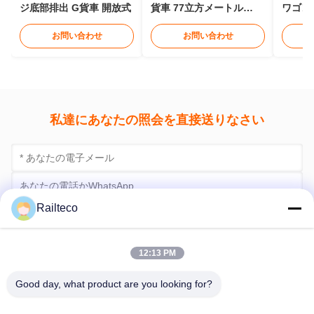
1520mm 開放式貨車 ゲー
450mpa オープントップ
61ト
ジ底部排出 G貨車 開放式
貨車 77立方メートル
ワゴン
13976mm オープントッ
ープン
プGワゴン
73.3m
お問い合わせ
お問い合わせ
Railteco
12:13 PM
私達にあなたの照会を直接送りなさい
Good day, what product are you looking for?