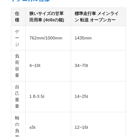
積載と卸荷:
初期の設計では 柱やロープを固定した 包装
を整体的に使用しました現代の大型ホッパー型散貨コン
テナ (Bin) は4-15トンの荷重を積む能力があり,自動卸荷
のためにダンプトラックで使用できます
動作特性:
低速,大容量,短距離配送,低コストと高回転を
追求する,しばしば小さなディーゼル機関車で動いてい
る
テクニカル仕様
仕
狭いサイズの甘草
標準走行車 メインライ
様
田用車 (4t/6tの箱)
ン 転送 オープンカー
ゲ
ー
762mm/1000mm
1435mm
ジ
負
荷
4~10t
34~70t
容
量