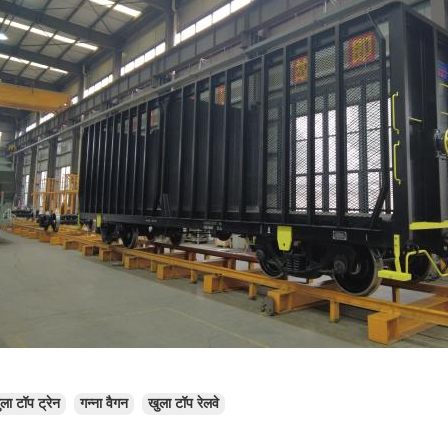
ला टॉप ट्रेन
गन्ना वैगन
खुला टॉप रेलवे