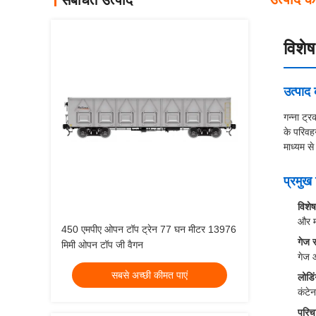
संबंधित उत्पाद
विशेष
उत्पा
गन्ना ट्र
के परिवहन
माध्यम स
प्रमुख 
विशे
और म
450 एमपीए ओपन टॉप ट्रेन 77 घन मीटर 13976
गेज 
मिमी ओपन टॉप जी वैगन
गेज 
सबसे अच्छी कीमत पाएं
लोडि
कंटे
परिच