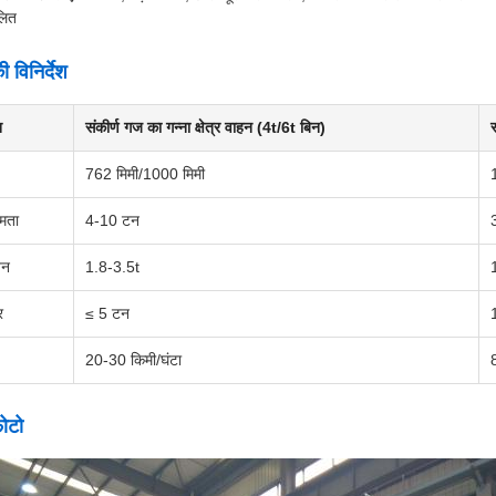
लित
 विनिर्देश
श
संकीर्ण गज का गन्ना क्षेत्र वाहन (4t/6t बिन)
762 मिमी/1000 मिमी
षमता
4-10 टन
जन
1.8-3.5t
र
≤ 5 टन
20-30 किमी/घंटा
़ोटो