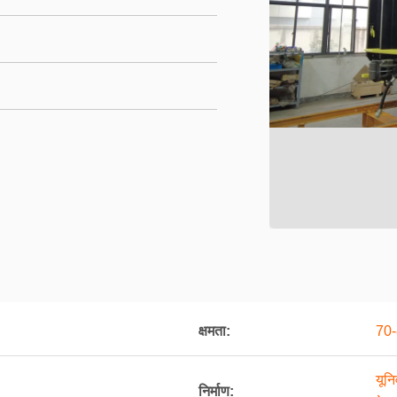
क्षमता:
70
यून
निर्माण: