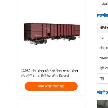
संचा
तकनीकी
विनिर्दे
गज
लोड क्
स्व-व
धुरी भा
13980 मिमी ओपन टॉप रेलवे वैगन कस्टम ओपन
टॉप ट्रेनें 1520 मिमी गेज बॉटम डिस्चार्ज
गति
सबसे अच्छी कीमत पाएं
संदर्भ फ