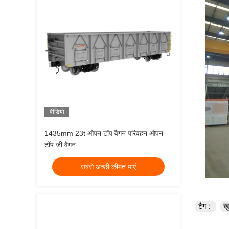
वीडियो
1435mm 23t ओपन टॉप वैगन परिवहन ओपन
टॉप जी वैगन
सबसे अच्छी कीमत पाएं
टैग：
खु