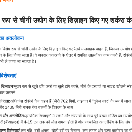
 रूप से चीनी उद्योग के लिए डिज़ाइन किए गए शर्करा क
द का अवलोकन
क विशेष रूप से चीनी उद्योग के लिए डिज़ाइन किए गए रेलवे मालवाहक वाहन हैं, जिनका उपयोग मुख्
 के लिए किया जाता है।वे अक्सर कारखाने के क्षेत्र में समर्पित लाइनों पर काम करते हैं, संकीर
े भी ले जाया जा सकता है।
विशेषताएं
ष डिजाइनः
मुख्य रूप से खुले टॉप कारों या खुले टॉप बक्से, नीचे के दरवाजे या साइड खोलने सं
ाल उतारने
संगतता:
अधिकांश संकीर्ण गेज वाहन हैं (जैसे 762 मिमी, ताइवान में "वुफेन कार" के रूप में जाना 
और 1435 मिमी मानक गेज वाहनों के विकल्प के साथ
ंग और अनलोडिंगः
प्रारंभिक डिजाइनों में स्तंभों और रस्सियों के साथ पूरे बंडल लोडिंग का 
नरों (बीआईएन) में 4-15 टन तक की लोड क्षमता होती है और स्वचालित अनलोडिंग के लिए डंप 
ालन विशेषताएंः
कम गति, बड़ी क्षमता, छोटी दूरी पर वितरण, कम लागत और उच्च कारोबार का प