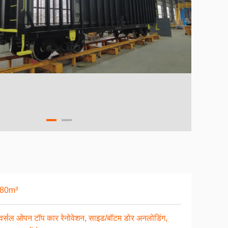
-80m³
िवर्सल ओपन टॉप कार रेनोवेशन, साइड/बॉटम डोर अनलोडिंग,