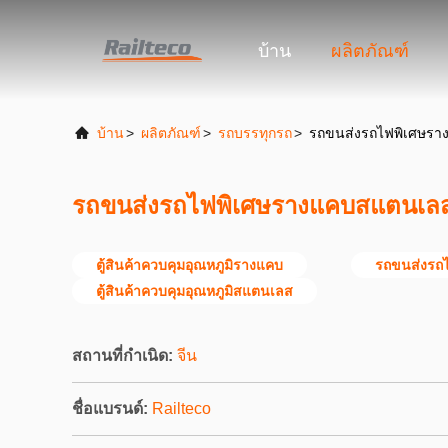
บ้าน
ผลิตภัณฑ์
บ้าน
>
ผลิตภัณฑ์
>
รถบรรทุกรถ
>
รถขนส่งรถไฟพิเศษร
รถขนส่งรถไฟพิเศษรางแคบสแตนเล
ตู้สินค้าควบคุมอุณหภูมิรางแคบ
รถขนส่งรถ
ตู้สินค้าควบคุมอุณหภูมิสแตนเลส
สถานที่กำเนิด:
จีน
ชื่อแบรนด์:
Railteco