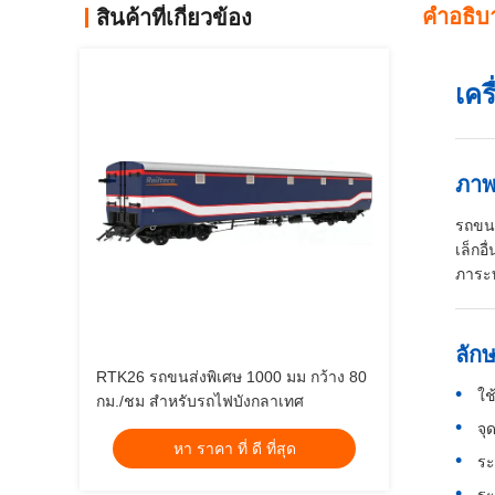
คําอธิบ
สินค้าที่เกี่ยวข้อง
เคร
ภาพ
รถขนส
เล็กอ
ภาระท
ลัก
RTK26 รถขนส่งพิเศษ 1000 มม กว้าง 80
ใช
กม./ชม สําหรับรถไฟบังกลาเทศ
จุ
หา ราคา ที่ ดี ที่สุด
ระ