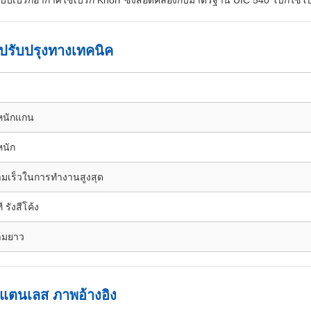
บบเบรกอากาศใช้เบรก Knorr ซึ่งสอดคล้องกับมาตรฐาน UIC 540 โบกี้ใช้
ปรับปรุงทางเทคนิค
าหนักแกน
หนัก
มเร็วในการทํางานสูงสุด
 รังสีโค้ง
ามยาว
แตนเลส ภาพอ้างอิง