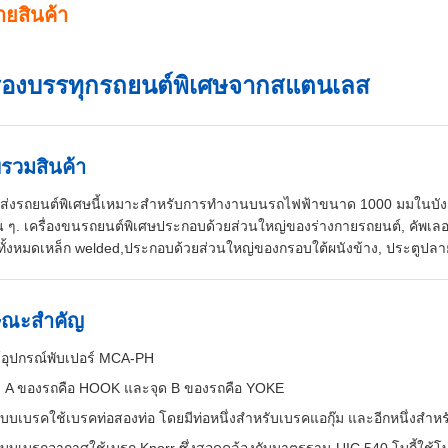
ายสินค้า
ื่องบรรทุกรถยนต์พิเศษจากสแตนเลส
รวมสินค้า
่งรถยนต์พิเศษนี้เหมาะสําหรับการทํางานบนรถไฟฟ้าขนาด 1000 มมในบัง
ื่น ๆ. เครื่องขนรถยนต์พิเศษประกอบด้วยส่วนใหญ่ของร่างกายรถยนต์, คัพเลอร
ั้งหมดเหล็ก welded,ประกอบด้วยส่วนใหญ่ของกรอบใต้ผนังข้าง, ประตูปลา
ษณะสําคัญ
้อุปกรณ์พับเปอร์ MCA-PH
ด A ของรถคือ HOOK และจุด B ของรถคือ YOKE
บบเบรคใช้เบรคท่อสองท่อ โดยมีท่อหนึ่งสําหรับเบรคแอกุ๊ม และอีกหนึ่งสํา