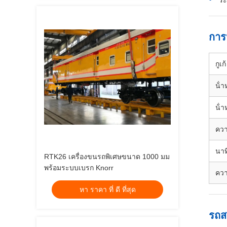
ระ
การ
กูเก้
น้ํ
น้ํา
ควา
นาที
RTK26 เครื่องขนรถพิเศษขนาด 1000 มม
พร้อมระบบเบรก Knorr
คว
หา ราคา ที่ ดี ที่สุด
รถส