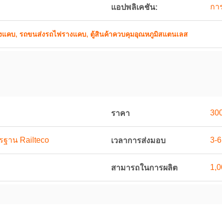
กา
แอปพลิเคชัน:
,
,
างแคบ
รถขนส่งรถไฟรางแคบ
ตู้สินค้าควบคุมอุณหภูมิสแตนเลส
30
ราคา
รฐาน Railteco
3-6
เวลาการส่งมอบ
1,0
สามารถในการผลิต