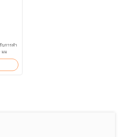
ับการทํา
 มม