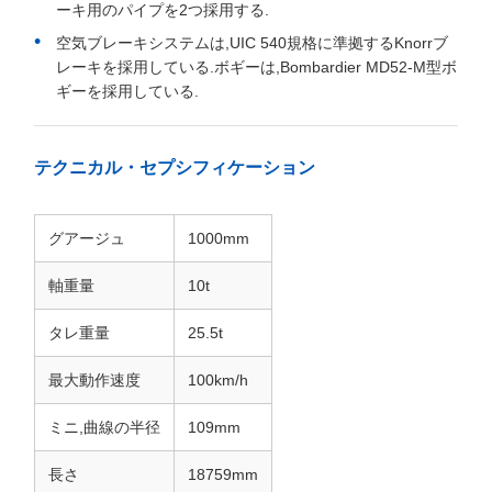
製品概要
この特殊な車載車は,バングラデシュの1000mmの軌道を運行
するのに適しており,下層は主に車輸送に使用されています.上
層は他の小物輸送に使われます. 特別な車載体主に車体,クッ
プラー&ドラフトギア,ブレーキシステム,電気装置,ボギー,な
どから構成されています. 車の体は,完全に鋼で溶接された全
体的な負荷を負担構造です.主に底枠から成る壁,端ドア,屋根,
上階,リフティングメカニズム,換気機.
主要 な 特徴
MCA-PH カップラーバッファ装置を採用する
A端はフックで B端はヨークです
ブレーキシステムは,真空ブレーキ用のパイプと空気ブレ
ーキ用のパイプを2つ採用する.
空気ブレーキシステムは,UIC 540規格に準拠するKnorrブ
レーキを採用している.ボギーは,Bombardier MD52-M型ボ