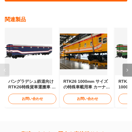
ステンレス 自動車 参考 画像
札:
輸送車両
貨物輸送車両
メーターゲージ冷蔵貨車
送信
今接触
関連製品