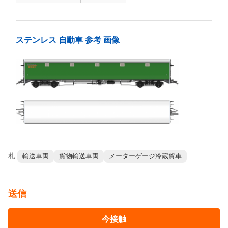
ギーを採用している.
テクニカル・セプシフィケーション
グアージュ
1000mm
軸重量
10t
タレ重量
25.5t
最大動作速度
100km/h
ミニ,曲線の半径
109mm
長さ
18759mm