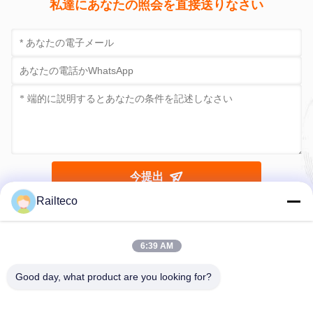
バングラデシュ鉄道向け
RTK26 1000mm サイズ
RTK
RTK26特殊貨車運搬車 軌
の特殊車載用車 カーナー
100
間1000mm 最高速度
ブレーキシステム
るのに
80km/h
お問い合わせ
お問い合わせ
Railteco
6:39 AM
私達にあなたの照会を直接送りなさい
Good day, what product are you looking for?