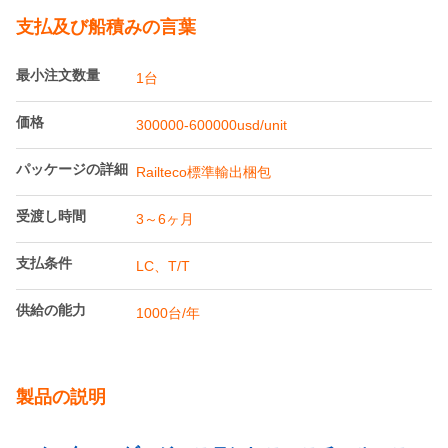
製品詳細
床高さ(無荷時):
965mm
カプラー高さ(無負
585mm
荷時):
ゲージ:
1000mm
応用:
交通機関
ハイライト:
メーターゲージ冷蔵貨車
,
メーターゲージ貨車運搬車
,
ステンレス鋼冷蔵貨車
支払及び船積みの言葉
最小注文数量