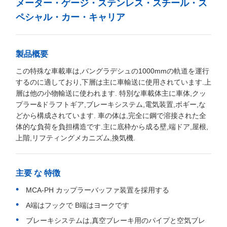
1台
価格
300000-600000usd/unit
パッケージの詳細
Railteco標準輸出梱包
受渡し時間
3～6ヶ月
支払条件
LC、T/T
供給の能力
1000台/年
製品の説明
メーター・ゲージ・ステンレス・スチール・ス
ペシャル・カー・キャリア