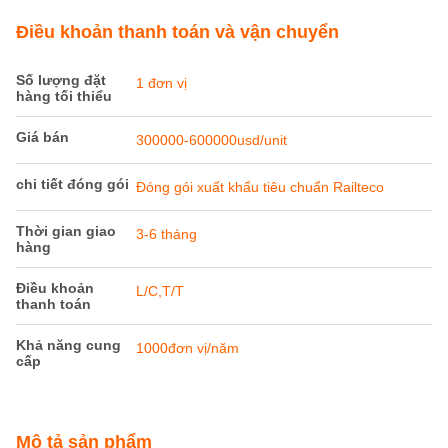
Chi tiết sản phẩm
Chiều cao sàn
965mm
(không tải):
Chiều cao khớp
585mm
nối (không tải):
đo lường:
1000mm
Ứng dụng:
Vận tải
Làm nổi bật:
xe tải đông lạnh cỡ mét
,
Xe tải xe tải
,
Xe tải lạnh bằng thép không gỉ
Điều khoản thanh toán và vận chuyển