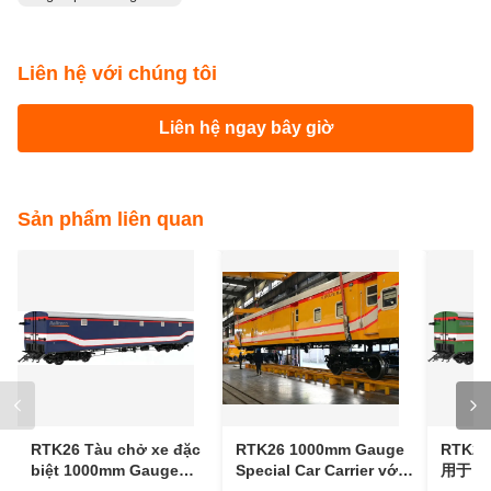
Hình ảnh tham khảo tàu chở xe bằng thép không
gỉ
Các thẻ:
wagon porte-bagages
wagon porte-voiture
wagon porte-cargaison
Liên hệ với chúng tôi