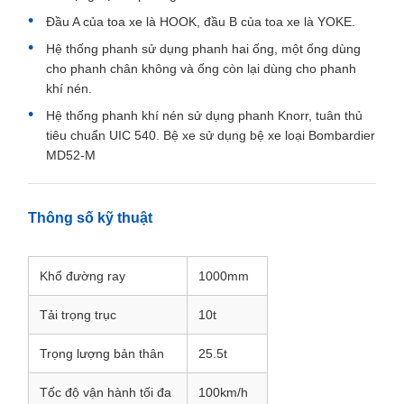
khổ mét
Tổng quan sản phẩm
Tàu chở xe chuyên dụng này phù hợp để vận hành trên
đường sắt khổ 1000mm ở Bangladesh, lớp dưới chủ yếu
dùng để chở ô tô, còn lớp trên dùng để chở các hàng hóa
nhỏ khác. Tàu chở xe chuyên dụng chủ yếu bao gồm thân
xe, bộ khớp nối & bộ giảm chấn, hệ thống phanh, thiết bị
điện, bệ xe, v.v. Thân xe là cấu trúc chịu tải tổng thể hàn
bằng thép, chủ yếu bao gồm khung gầm, thành bên, cửa
cuối, mái, sàn trên và cơ cấu nâng, cùng các lỗ thông gió.
Đặc điểm chính
Sử dụng bộ khớp nối giảm chấn MCA-PH.
Đầu A của toa xe là HOOK, đầu B của toa xe là YOKE.
Hệ thống phanh sử dụng phanh hai ống, một ống dùng
cho phanh chân không và ống còn lại dùng cho phanh