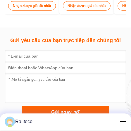
Liên hệ ngay bây giờ
Sản phẩm liên quan
RTK26 Tàu chở xe đặc
RTK26 1000mm Gauge
RTK
biệt 1000mm Gauge
Special Car Carrier với
用于 1
80km/h cho Đường sắt
Hệ thống phanh Knorr
Bangladesh
Nhận được giá tốt nhất
Nhận được giá tốt nhất
Nhận
Railteco