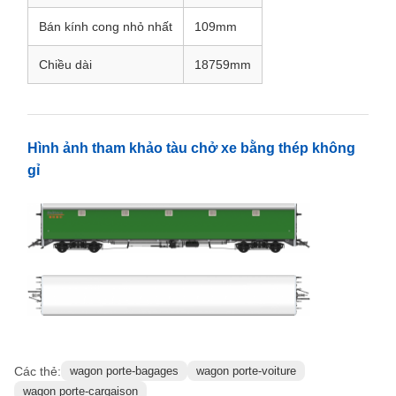
khí nén.
Hệ thống phanh khí nén sử dụng phanh Knorr, tuân thủ
tiêu chuẩn UIC 540. Bệ xe sử dụng bệ xe loại Bombardier
MD52-M
Thông số kỹ thuật
Khổ đường ray
1000mm
Tải trọng trục
10t
Trọng lượng bản thân
25.5t
Tốc độ vận hành tối đa
100km/h
Bán kính cong nhỏ nhất
109mm
Chiều dài
18759mm