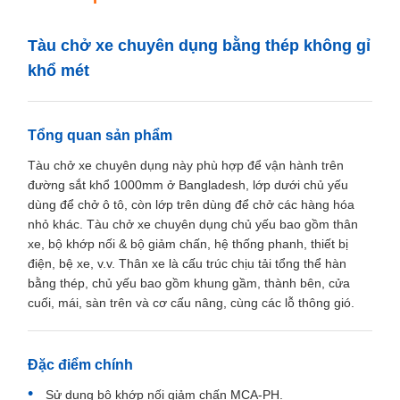
Số lượng đặt
1 đơn vị
hàng tối thiểu
Giá bán
300000-600000usd/unit
chi tiết đóng gói
Đóng gói xuất khẩu tiêu chuẩn Railteco
Thời gian giao
3-6 tháng
hàng
Điều khoản
L/C,T/T
thanh toán
Khả năng cung
1000đơn vị/năm
cấp
Mô tả sản phẩm
Tàu chở xe chuyên dụng bằng thép không gỉ