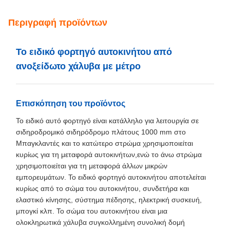
Όροι πληρωμής & ναυτιλίας
Ποσότητα
1 μονάδα
παραγγελίας min
Τιμή
300000-600000usd/unit
Συσκευασία
Συσκευασία εξαγωγής Railteco Standard
λεπτομέρειες
Χρόνος
3-6 μηνών
παράδοσης
Όροι πληρωμής
L/C,T/T
Δυνατότητα
1000 μονάδες/έτος
προσφοράς
Περιγραφή προϊόντων