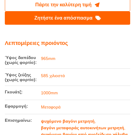
Το βαγόνι μεταφοράς αυτοκινήτων ειδικού
σιδηροδρομικού τύπου με ανοξείδωτο
χάλυβα και μετρητή
Τόπος καταγωγής:
Κίνα
Μάρκα:
Railteco
Αριθμό μοντέλου:
Ο ειδικός φορέας αυτοκινήτου από
ανοξείδωτο ατσάλι Meter Gauge
Πάρτε την καλύτερη τιμή
Ζητήστε ένα απόσπασμα