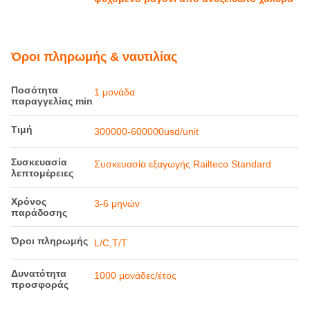
Λεπτομέρειες προιόντος
Ύψος δαπέδου
965mm
(χωρίς φορτίο):
Ύψος ζεύξης
585 χιλιοστά
(χωρίς φορτίο):
Γκουάτζ:
1000mm
Εφαρμογή:
Μεταφορά
Επισημαίνω:
ψυχόμενο βαγόνι μετρητή
,
βαγόνι μεταφοράς αυτοκινήτων μετρητή
,
ψυχόμενο βαγόνι από ανοξείδωτο χάλυβα