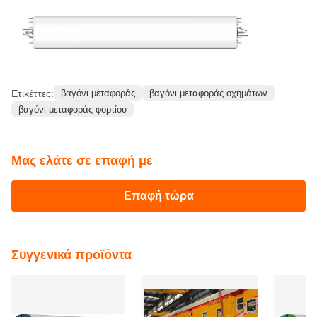
Βάρος της σάρκας
25.5t
Μέγιστη ταχύτητα λειτουργίας
100 χλμ. την ώρα
Min, ακτίνα καμπύλης
109 χιλιοστά
Διάρκεια
18759 χιλιοστά
Εικόνες αναφοράς αυτοκινήτου από ανοξείδωτο
χάλυβα