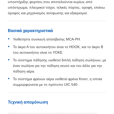
Το ειδικό φορτηγό αυτοκινήτου από
ανοξείδωτο χάλυβα με μέτρο
Επισκόπηση του προϊόντος
Το ειδικό αυτό φορτηγό είναι κατάλληλο για λειτουργία σε
σιδηροδρομικό σιδηρόδρομο πλάτους 1000 mm στο
Μπαγκλαντές και το κατώτερο στρώμα χρησιμοποιείται
κυρίως για τη μεταφορά αυτοκινήτων,ενώ το άνω στρώμα
χρησιμοποιείται για τη μεταφορά άλλων μικρών
εμπορευμάτων. Το ειδικό φορτηγό αυτοκινήτου αποτελείται
κυρίως από το σώμα του αυτοκινήτου, συνδετήρα και
ελαστικό κίνησης, σύστημα πέδησης, ηλεκτρική συσκευή,
μπογκί κλπ. Το σώμα του αυτοκινήτου είναι μια
ολοκληρωτικά χάλυβα συγκολλημένη συνολική δομή
υποστήριξης φορτίου,που αποτελούνται κυρίως από
υπόστρωμα, πλευρικοί τοίχοι, τελικές πόρτες, οροφή, επάνω
όροφος και μηχανισμός ανύψωσης και εξαερισμοί.