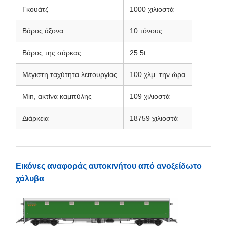
Βασικά χαρακτηριστικά
Υιοθετήστε συσκευή απόσβεσης MCA-PH.
Το άκρο Α του αυτοκινήτου είναι το HOOK, και το άκρο B
του αυτοκινήτου είναι το YOKE.
Το σύστημα πέδησης υιοθετεί διπλή πέδηση σωλήνων, με
έναν σωλήνα για την πέδηση κενού και τον άλλο για την
πέδηση αέρα.
Το σύστημα φρένων αέρα υιοθετεί φρένα Knorr, η οποία
συμμορφώνεται με το πρότυπο UIC 540.
Τεχνική απομόνωση
Γκουάτζ
1000 χιλιοστά
Βάρος άξονα
10 τόνους