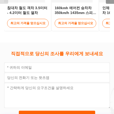
지금 접촉하세요
관련 제품
침대차 철도 객차 3.5미터
160kmh 에어컨 승차차
인체공
- 4.2미터 철도 열차
350km/h 1435mm 스피어
차 160
승차철도
객 열
최고의 가격을 얻으십시오
최고의 가격을 얻으십시오
최고의