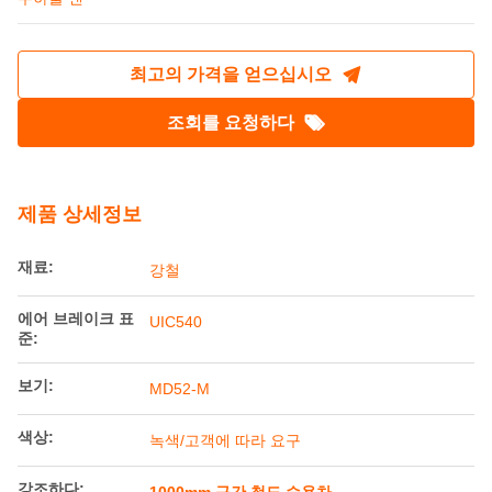
방글라데시의 1000mm 스피지 철도용 UIC540
에어브레이킹을 탑재한 철강 건설용 수하물 밴
원래 장소:
중국
브랜드 이름:
Railteco
모델 번호:
가드 브레이크가 장착된 미터 게이지 스테인레스 스틸
수하물 밴
최고의 가격을 얻으십시오
조회를 요청하다