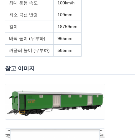
진공 및 공기 제동 분리형 이중 파이프 제동 시스템
공기 제동 시스템은 UIC 540 표준을 준수하는 Knorr 제동 기술
을 사용합니다.
대차 시스템은 Bombardier MD52-M 타입 대차를 사용합니다.
기술 사양
궤간
1000mm
축 하중
10t
공차 중량
25t
최대 운행 속도
100km/h
최소 곡선 반경
109mm
길이
18759mm
바닥 높이 (무부하)
965mm