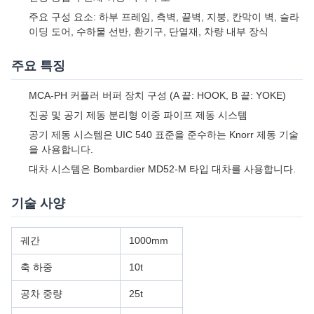
제품 개요
방글라데시의 1000mm 궤간 철도 시스템에서 운행하도록 설계된
미터 궤간 스테인리스 스틸 수하물차(가드 브레이크 포함). 이 차량
은 주로 일반 수하물 운송에 사용되며, 수하물 열차 승무원의 업무
및 휴식 요구 사항을 위한 통합 안내실과 승객실을 갖추고 있습니
다.
제품 특징
차체, 커플러 및 드래프트 기어, 제동 시스템, 전기 장치, 대차를
포함한 포괄적인 차량 구성
전강 용접식 전체 하중 지지 구조
주요 구성 요소: 하부 프레임, 측벽, 끝벽, 지붕, 칸막이 벽, 슬라
이딩 도어, 수하물 선반, 환기구, 단열재, 차량 내부 장식
주요 특징
MCA-PH 커플러 버퍼 장치 구성 (A 끝: HOOK, B 끝: YOKE)