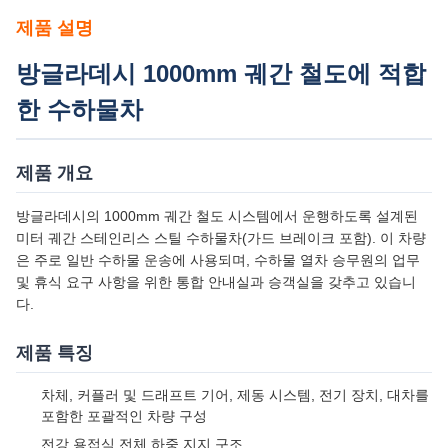
가격
300000-600000usd/unit
포장 세부 사항
Railteco 표준 수출 포장
배달 시간
3~6개월
지불 조건
신용장, 티/티
공급 능력
1000단위/년
제품 설명
방글라데시 1000mm 궤간 철도에 적합
한 수하물차