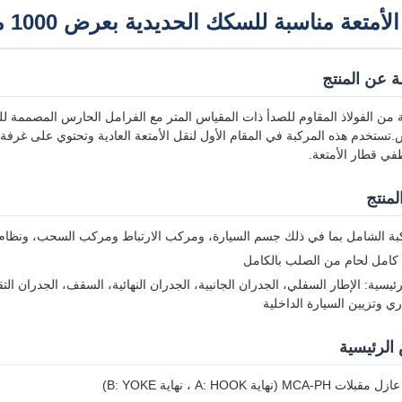
متعة مناسبة للسكك الحديدية بعرض 1000 ملم في بنغلاديش
 عن المنتج
.تستخدم هذه المركبة في المقام الأول لنقل الأمتعة العادية وتحتوي على غر
في قطار الأمتعة.
منتج
بة الشامل بما في ذلك جسم السيارة، ومركب الارتباط ومركب السحب، ونظام ال
كامل لحام من الصلب بالكامل
ئيسية: الإطار السفلي، الجدران الجانبية، الجدران النهائية، السقف، الجدران ال
ي وتزيين السيارة الداخلية
الرئيسية
M (نهاية A: HOOK ، نهاية B: YOKE)