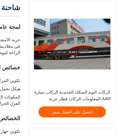
شاحنة الأ
لمحة عامة
في بنغلاديش
الراحة لموظ
خصائص ال
تكوين المرك
هيكل تحمل 
الركاب النوم السكك الحديدية الركاب سيارة
المكونات الر
AAR المعلومات الركاب قطار عربة
العزل الحرار
احصل على أفضل سعر
الخصائص 
تكوين جهاز عازل مقبلات CA-PH