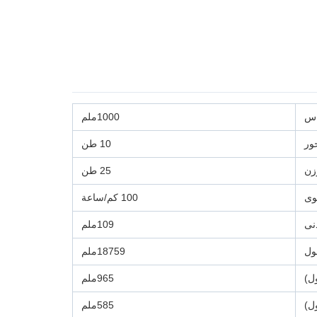
اس
1000ملم
ور
10 طن
زن
25 طن
وى
100 كم/ساعة
نى
109ملم
ول
18759ملم
ل)
965ملم
ل)
585ملم