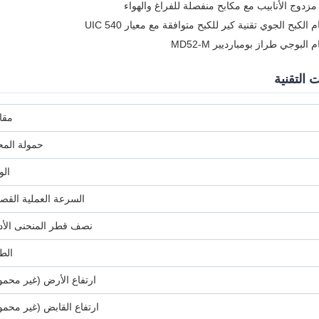
مزدوج الأنابيب مع مكابح منفصلة للفراغ والهواء
لكبح الجوي تقنية كير للكبح متوافقة مع معيار UIC 540
لبوجي طراز بومبارديير MD52-M
 التقنية
مق
حمولة المح
الو
السرعة العملية القص
نصف قطر المنحنى الأد
الط
ارتفاع الأرض (غير محمو
ارتفاع القابض (غير محمو