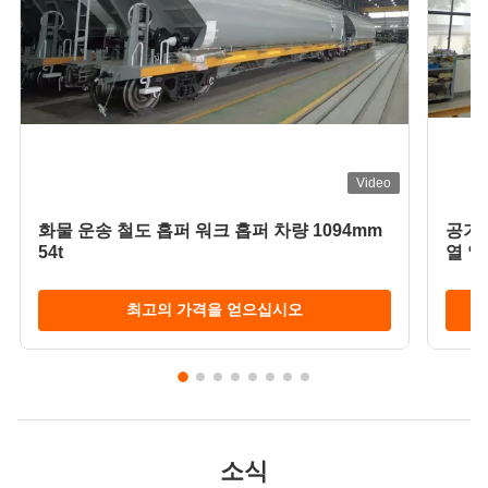
Video
화물 운송 철도 홉퍼 워크 홉퍼 차량 1094mm
공기 
54t
열 열
열 열
열 열
최고의 가격을 얻으십시오
열 열
열 열
열 열
열 열
열 열
열 열
열 열
소식
열 열