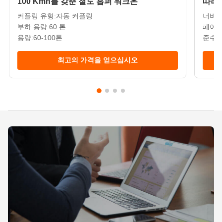
100 Kmh를 갖춘 철도 홉퍼 워크온
따라 
RTH44 철도 평판 왜건 높이 1.2M 길이 13650mm 레일 탱
표준
크 왜건
커플링 유형:자동 커플링
너비:
달을
부하 용량:60 톤
페이로
용량:60-100톤
준수 
최고의 가격을 얻으십시오