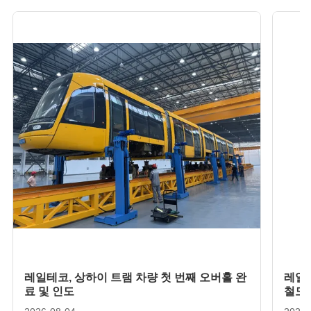
열 열
열 열
열 열
열 열
레일테코, 상하이 트램 차량 첫 번째 오버홀 완
레일
료 및 인도
철도 