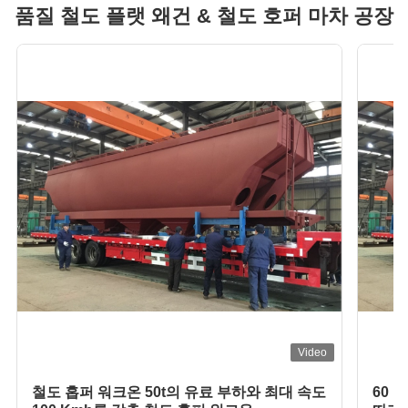
품질 철도 플랫 왜건 & 철도 호퍼 마차 공장
링 차량에 적용됩니다.
RTHZ29 대차는 주로 용접 프레임 구조로 제작됩니다
인체공학적 좌석 철도 객차 160km/h - 250km/h 여객 열차
1520mm 개방형 짐칸 화차 하부 배출 G 화차 개방형
1600mm 궤도 RTH56 철도 평탄 왜건 통합 크레인 20M
1600mm 궤간 철도 호퍼 왜건 밸러스트 호퍼 카 레일카 트
랙터 동력
120km/h 철도 특수차고 12m 특화 차량 덩어리차고
20톤 덮개 화물차 미닫이문 닫힘 철도 화물차 3미터
160kmh 에어컨 승차차 350km/h 1435mm 스피어 승차철
도
RTH08 60 철도 평탄 왜건 1435mm 궤간 120km/h 철도 화
물 왜건
Video
450mpa 개방형 상부 열차 77세제곱미터 13976mm 개방형
상부 G 왜건
철도 홉퍼 워크온 50t의 유료 부하와 최대 속도
60 