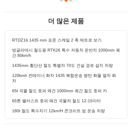
더 많은 제품
RTDZ16 1435 mm 표준 스캐일 2 축 메트로 보기
방글라데시 철도용 RTK26 특수 자동차 운반차 1000mm 궤
간 80km/h
1435mm 횡단선 철도 특별차 70도 건설 경로 설치 차량
120kmh 컨테이너 화차 1435 복합운송 평탄 화물 열차 화
차
65t 곡물 철도 호퍼 왜건 1000mm 궤간 철도 호퍼 카
65톤 밸러스트 호퍼 왜건 곡물차 철도 12-15미터
180t 철도 특수차기 12km/H 콘크리트 빔 운송 차량
RTHZ56 대차는 용접 프레임 구조를 채택합니다
RTHZ15 보기는 주로 철도 운송에 사용되는 철도 엔지니어