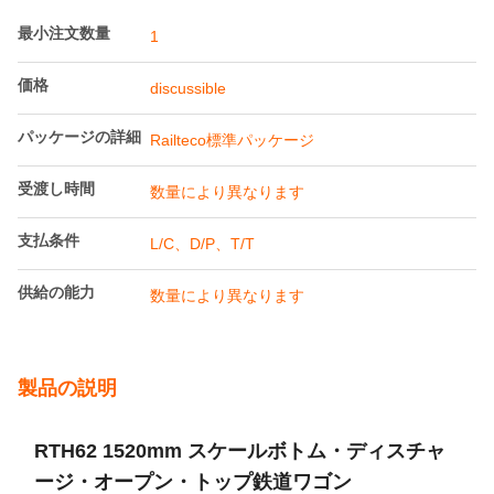
中心間の長さ:
カプラー高さ(無負
1060±20mm
荷時):
ハイライト:
13980mm オープントップ鉄道
,
カスタムオープントップ列車
,
オープントップ列車 1520mm
支払及び船積みの言葉
最小注文数量
1
価格
discussible
パッケージの詳細
Railteco標準パッケージ
受渡し時間
数量により異なります