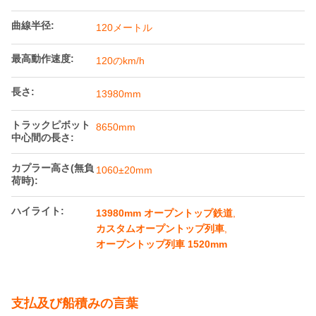
製品詳細
風変わりな体重:
25.4t
ゲージ:
1520 mm
耐荷重:
74トン
ボリューム容量:
88m^3
軸重:
25T
曲線半径:
120メートル
最高動作速度:
120のkm/h
長さ:
13980mm
トラックピボット
8650mm