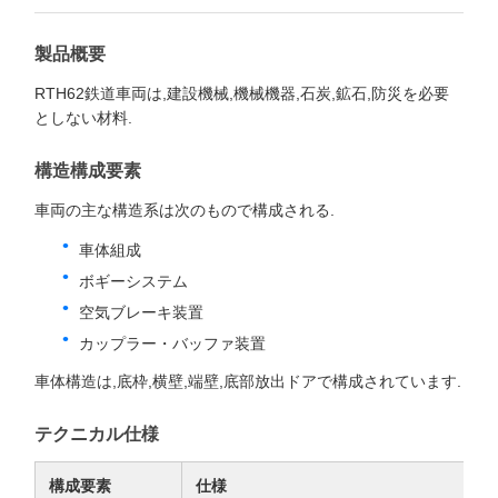
支払条件
L/C、D/P、T/T
供給の能力
数量により異なります
製品の説明
RTH62 1520mm スケールボトム・ディスチャ
ージ・オープン・トップ鉄道ワゴン
製品概要
RTH62鉄道車両は,建設機械,機械機器,石炭,鉱石,防災を必要
としない材料.
構造構成要素