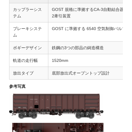
車両の主な構造系は次のもので構成される.
車体組成
ボギーシステム
空気ブレーキ装置
カップラー・バッファ装置
車体構造は,底枠,横壁,端壁,底部放出ドアで構成されています.
テクニカル仕様
構成要素
仕様
カップラーシス
GOST 規格に準拠するCA-3自動結合器,
テム
2牽引装置
ブレーキシステ
GOST に準拠する 6540 空気制御バルブ
ム
ボギーデザイン
鉄鋼の3つの部品の鋳造構造