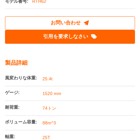
13980mm オープントップ鉄道貨車 カスタム
オープントップ列車 1520mm軌間 底部排出
起源の場所:
中国
ブランド名:
Railteco
モデル番号:
RTH62
お問い合わせ
引用を要求しなさい