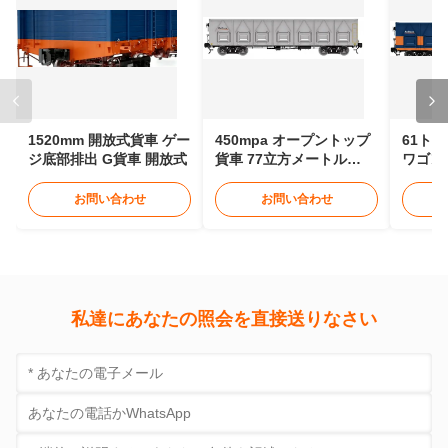
送信
今接触
関連製品
1520mm 開放式貨車 ゲー
450mpa オープントップ
61ト
ジ底部排出 G貨車 開放式
貨車 77立方メートル
ワゴン
13976mm オープントッ
ープン