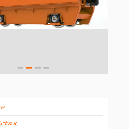
m³
6 τόνους