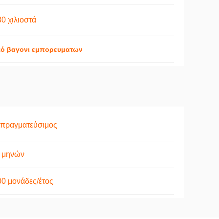
0 χιλιοστά
κό βαγονι εμπορευματων
απραγματεύσιμος
6 μηνών
0 μονάδες/έτος