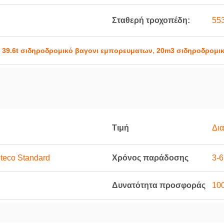
Σταθερή τροχοπέδη:
553
,
,
39.6t σιδηροδρομικό βαγονι εμπορευματων
20m3 σιδηροδρομι
Τιμή
Δι
teco Standard
Χρόνος παράδοσης
3-
Δυνατότητα προσφοράς
100