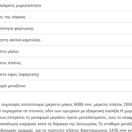
ταλμένη χωρητικότητα
ς της σάρκας
ατότητα φόρτωσης
ιστη ακτίνα καμπύλης
στο μήκος
στο πλάτος
στο ύψος (αφόρτιση)
ερό μεταξόνιο
 συμπαγές αποτύπωμα (μέγιστο μήκος 6086 mm, μέγιστο πλάτος 2650 
περιηγείται σε στενούς οδοί των ορυχείων με εξαιρετική ευελιξία.Η χω
νων επιτρέπει τη μεταφορά μεγάλου όγκου μεταλλεύματος, ενώ το ελαφ
τανάλωση ενέργειας κατά τη διάρκεια της λειτουργίας.Το σταθερό μετα
δρομικές γραμμές, και το πρότυπο πλάτος διασταύρωσης 1435 mm εγγ