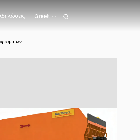
κδηλώσεις
Greek
πορευματων