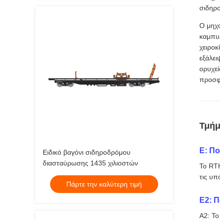
σιδηρ
Ο μηχ
καμπυ
χειροκ
εξάλει
ορυχε
προσφέ
Τμήμ
Ε: Πο
Ειδικό βαγόνι σιδηροδρόμου
διασταύρωσης 1435 χιλιοστών
Το RTH
τις υπ
Πάρτε την καλύτερη τιμή
Ε2: Π
Α2: Το