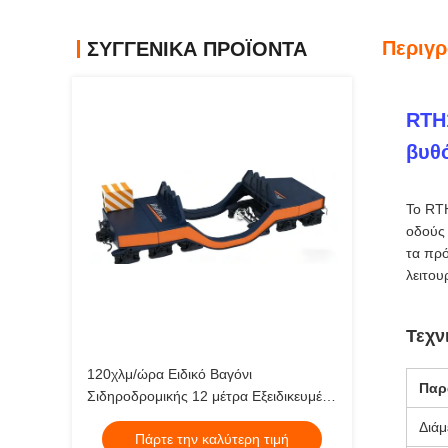
Περιγ
ΣΥΓΓΕΝΙΚΆ ΠΡΟΪΌΝΤΑ
RTH
βυθ
Το RTH
οδούς 
τα πρό
λειτου
Τεχν
120χλμ/ώρα Ειδικό Βαγόνι
Παρ
Σιδηροδρομικής 12 μέτρα Εξειδικευμένο
Όχημα Βαγόνι Κουτάλα
Διάμ
Πάρτε την καλύτερη τιμή