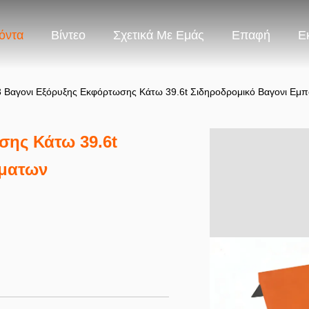
όντα
Βίντεο
Σχετικά Με Εμάς
Επαφή
Ε
 Βαγονι Εξόρυξης Εκφόρτωσης Κάτω 39.6t Σιδηροδρομικό Βαγονι Εμ
σης Κάτω 39.6t
υματων