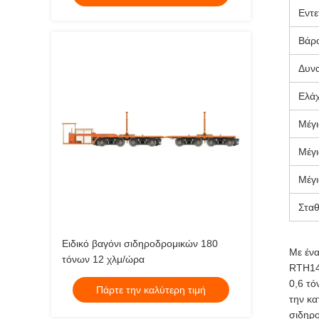
Εντε
Βάρο
Δυν
Ελάχ
Μέγι
Μέγι
Μέγι
Σταθ
Ειδικό βαγόνι σιδηροδρομικών 180
Με ένα
τόνων 12 χλμ/ώρα
RTH14 
0,6 τό
Πάρτε την καλύτερη τιμή
την κα
σιδηρο