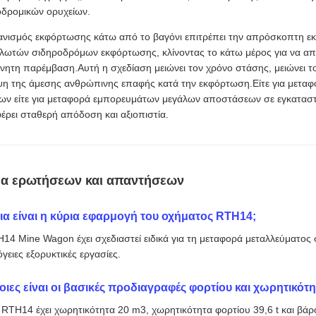
οδρομικών ορυχείων.
ανισμός εκφόρτωσης κάτω από το βαγόνι επιτρέπει την απρόσκοπτη ε
λωτών σιδηροδρόμων εκφόρτωσης, κλίνοντας το κάτω μέρος για να απ
ίνητη παρέμβαση.Αυτή η σχεδίαση μειώνει τον χρόνο στάσης, μειώνει το
ψη της άμεσης ανθρώπινης επαφής κατά την εκφόρτωση.Είτε για μετα
ίων είτε για μεταφορά εμπορευμάτων μεγάλων αποστάσεων σε εγκατασ
ρει σταθερή απόδοση και αξιοπιστία.
α ερωτήσεων και απαντήσεων
ια είναι η κύρια εφαρμογή του οχήματος RTH14;
14 Mine Wagon έχει σχεδιαστεί ειδικά για τη μεταφορά μεταλλεύματος σ
όγειες εξορυκτικές εργασίες.
οιες είναι οι βασικές προδιαγραφές φορτίου και χωρητικό
 RTH14 έχει χωρητικότητα 20 m3, χωρητικότητα φορτίου 39,6 t και βάρ