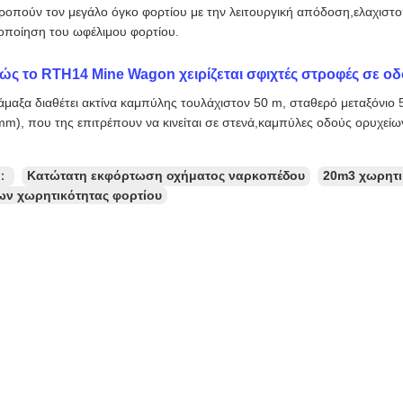
ροπούν τον μεγάλο όγκο φορτίου με την λειτουργική απόδοση,ελαχιστο
οποίηση του ωφέλιμου φορτίου.
ώς το RTH14 Mine Wagon χειρίζεται σφιχτές στροφές σε ο
άμαξα διαθέτει ακτίνα καμπύλης τουλάχιστον 50 m, σταθερό μεταξόνιο
m), που της επιτρέπουν να κινείται σε στενά,καμπύλες οδούς ορυχείων
ς：
Κατώτατη εκφόρτωση οχήματος ναρκοπέδου
20m3 χωρητι
ων χωρητικότητας φορτίου