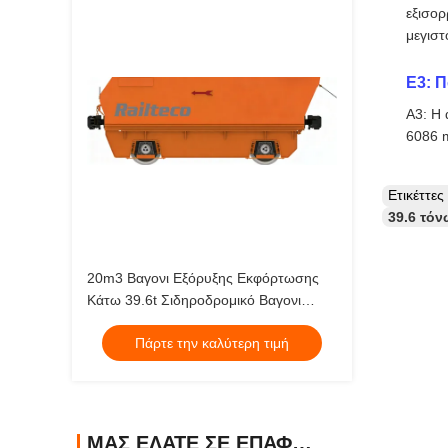
εξισορ
μεγιστ
Ε3: Π
Α3: Η 
6086 m
Ετικέττε
39.6 τόν
20m3 Βαγονι Εξόρυξης Εκφόρτωσης
Κάτω 39.6t Σιδηροδρομικό Βαγονι
Εμπορευματων
Πάρτε την καλύτερη τιμή
ΜΑΣ ΕΛΆΤΕ ΣΕ ΕΠΑΦΉ ΜΕ