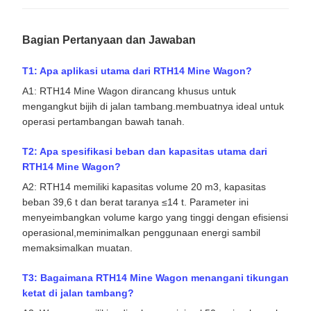
Bagian Pertanyaan dan Jawaban
T1: Apa aplikasi utama dari RTH14 Mine Wagon?
A1: RTH14 Mine Wagon dirancang khusus untuk
mengangkut bijih di jalan tambang.membuatnya ideal untuk
operasi pertambangan bawah tanah.
T2: Apa spesifikasi beban dan kapasitas utama dari
RTH14 Mine Wagon?
A2: RTH14 memiliki kapasitas volume 20 m3, kapasitas
beban 39,6 t dan berat taranya ≤14 t. Parameter ini
menyeimbangkan volume kargo yang tinggi dengan efisiensi
operasional,meminimalkan penggunaan energi sambil
memaksimalkan muatan.
T3: Bagaimana RTH14 Mine Wagon menangani tikungan
ketat di jalan tambang?
A3: Wagon memiliki radius kurva minimal 50 m, jarak sumbu
tetap 5530 mm, dan dimensi kompak (panjang maksimum