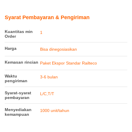
Syarat Pembayaran & Pengiriman
Kuantitas min
1
Order
Harga
Bisa dinegosiasikan
Kemasan rincian
Paket Ekspor Standar Railteco
Waktu
3-6 bulan
pengiriman
Syarat-syarat
L/C,T/T
pembayaran
Menyediakan
1000 unit/tahun
kemampuan
Deskripsi Produk