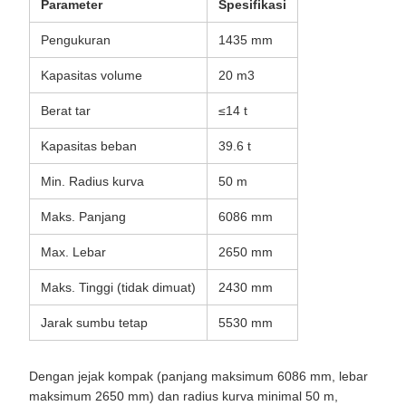
Pengukuran
1435 mm
Kapasitas volume
20 m3
Berat tar
≤14 t
Kapasitas beban
39.6 t
Min. Radius kurva
50 m
Maks. Panjang
6086 mm
Max. Lebar
2650 mm
Maks. Tinggi (tidak dimuat)
2430 mm
Jarak sumbu tetap
5530 mm
Dengan jejak kompak (panjang maksimum 6086 mm, lebar
maksimum 2650 mm) dan radius kurva minimal 50 m,
RTH14 menavigasi jalan tambang sempit dengan manuver
yang luar biasa.Kapasitas 20 m3 dan 39Kapasitas beban