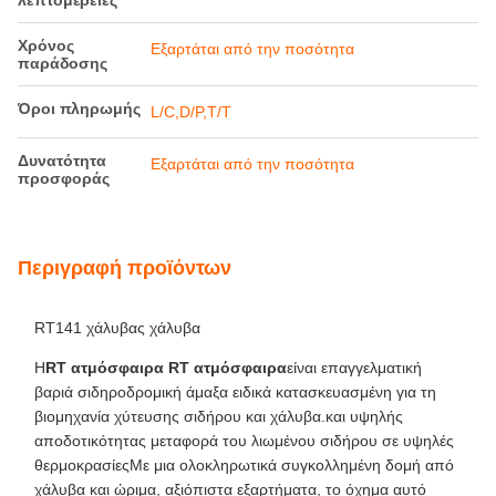
λεπτομέρειες
Χρόνος
Εξαρτάται από την ποσότητα
παράδοσης
Όροι πληρωμής
L/C,D/P,T/T
Δυνατότητα
Εξαρτάται από την ποσότητα
προσφοράς
Περιγραφή προϊόντων
RT141 χάλυβας χάλυβα
Η
RT ατμόσφαιρα RT ατμόσφαιρα
είναι επαγγελματική
βαριά σιδηροδρομική άμαξα ειδικά κατασκευασμένη για τη
βιομηχανία χύτευσης σιδήρου και χάλυβα.και υψηλής
αποδοτικότητας μεταφορά του λιωμένου σιδήρου σε υψηλές
θερμοκρασίεςΜε μια ολοκληρωτικά συγκολλημένη δομή από
χάλυβα και ώριμα, αξιόπιστα εξαρτήματα, το όχημα αυτό