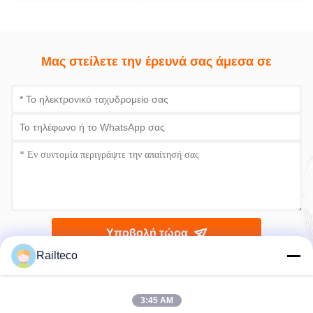
γραμμ
1435
Μας στείλετε την έρευνά σας άμεσα σε
Υποβολή τώρα
Railteco
3:45 AM