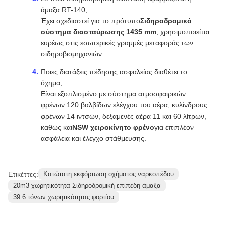
άμαξα RT-140;
Έχει σχεδιαστεί για το πρότυπο
Σιδηροδρομικό
σύστημα διασταύρωσης 1435 mm
, χρησιμοποιείται
ευρέως στις εσωτερικές γραμμές μεταφοράς των
σιδηροβιομηχανιών.
Ποιες διατάξεις πέδησης ασφαλείας διαθέτει το
όχημα;
Είναι εξοπλισμένο με σύστημα ατμοσφαιρικών
φρένων 120 βαλβίδων ελέγχου του αέρα, κυλίνδρους
φρένων 14 ιντσών, δεξαμενές αέρα 11 και 60 λίτρων,
καθώς και
NSW χειροκίνητο φρένο
για επιπλέον
ασφάλεια και έλεγχο στάθμευσης.
Ετικέττες:
Κατώτατη εκφόρτωση οχήματος ναρκοπέδου
20m3 χωρητικότητα Σιδηροδρομική επίπεδη άμαξα
39.6 τόνων χωρητικότητας φορτίου