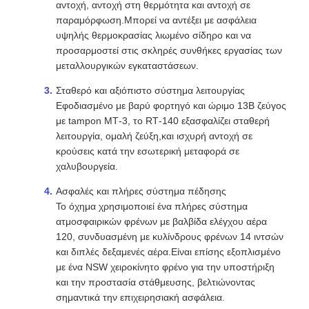
αντοχή, αντοχή στη θερμότητα και αντοχή σε
παραμόρφωση.Μπορεί να αντέξει με ασφάλεια
υψηλής θερμοκρασίας λιωμένο σίδηρο και να
προσαρμοστεί στις σκληρές συνθήκες εργασίας των
μεταλλουργικών εγκαταστάσεων.
Σταθερό και αξιόπιστο σύστημα λειτουργίας
Εφοδιασμένο με βαρύ φορτηγό και ώριμο 13B ζεύγος
με tampon MT‐3, το RT‐140 εξασφαλίζει σταθερή
λειτουργία, ομαλή ζεύξη,και ισχυρή αντοχή σε
κρούσεις κατά την εσωτερική μεταφορά σε
χαλυβουργεία.
Ασφαλές και πλήρες σύστημα πέδησης
Το όχημα χρησιμοποιεί ένα πλήρες σύστημα
ατμοσφαιρικών φρένων με βαλβίδα ελέγχου αέρα
120, συνδυασμένη με κυλίνδρους φρένων 14 ιντσών
και διπλές δεξαμενές αέρα.Είναι επίσης εξοπλισμένο
με ένα NSW χειροκίνητο φρένο για την υποστήριξη
και την προστασία στάθμευσης, βελτιώνοντας
σημαντικά την επιχειρησιακή ασφάλεια.