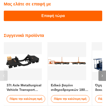
Μας ελάτε σε επαφή με
Επαφή τώρα
Συγγενικά προϊόντα
37t Axle Metallurgical
Ειδικό βαγόνι
Όχημα
Vehicle Transport
σιδηροδρομικών 180
δοκών
Molten Iron Railway
τόνων 12 χλμ/ώρα
180t 1
Goods Carriage
Μεταφ
Πάρτε την καλύτερη τιμή
Πάρτε την καλύτερη τιμή
Πάρτε
σιδηρ