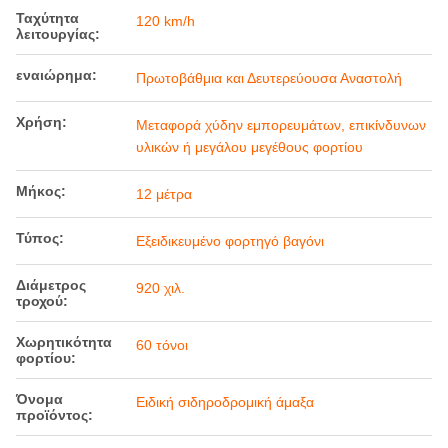
Ταχύτητα
120 km/h
λειτουργίας:
εναιώρημα:
Πρωτοβάθμια και Δευτερεύουσα Αναστολή
Χρήση:
Μεταφορά χύδην εμπορευμάτων, επικίνδυνων
υλικών ή μεγάλου μεγέθους φορτίου
Μήκος:
12 μέτρα
Τύπος:
Εξειδικευμένο φορτηγό βαγόνι
Διάμετρος
920 χιλ.
τροχού:
Χωρητικότητα
60 τόνοι
φορτίου:
Όνομα
Ειδική σιδηροδρομική άμαξα
προϊόντος: