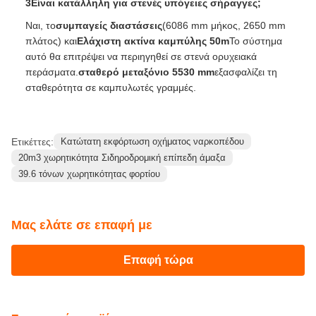
υλικά εξόρυξης υψηλής πυκνότητας.
3Είναι κατάλληλη για στενές υπόγειες σήραγγες;
Ναι, το
συμπαγείς διαστάσεις
(6086 mm μήκος, 2650 mm
πλάτος) και
Ελάχιστη ακτίνα καμπύλης 50m
Το σύστημα
αυτό θα επιτρέψει να περιηγηθεί σε στενά ορυχειακά
περάσματα.
σταθερό μεταξόνιο 5530 mm
εξασφαλίζει τη
σταθερότητα σε καμπυλωτές γραμμές.
Ετικέττες:
Κατώτατη εκφόρτωση οχήματος ναρκοπέδου
20m3 χωρητικότητα Σιδηροδρομική επίπεδη άμαξα
39.6 τόνων χωρητικότητας φορτίου
Μας ελάτε σε επαφή με
Επαφή τώρα