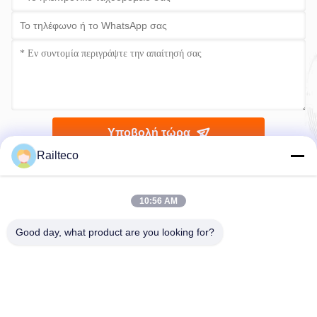
Railteco
Υποβολή τώρα
10:56 AM
Good day, what product are you looking for?
Τηλ.：0086-512-82509751
Ηλεκτρονικό：read@railteco.com