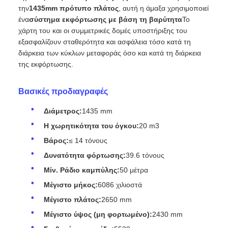
αποτελεσματικό βαγόνι με χαμηλή εκφόρτιση ειδικά
σχεδιασμένο για
Υπόγεια εξόρυξη
. Κατασκευάστηκε για
την
1435mm πρότυπο πλάτος
, αυτή η άμαξα χρησιμοποιεί
ένα
σύστημα εκφόρτωσης με βάση τη βαρύτητα
Το
χάρτη του και οι συμμετρικές δομές υποστήριξης του
εξασφαλίζουν σταθερότητα και ασφάλεια τόσο κατά τη
διάρκεια των κύκλων μεταφοράς όσο και κατά τη διάρκεια
της εκφόρτωσης.
Βασικές προδιαγραφές
Διάμετρος:
1435 mm
Η χωρητικότητα του όγκου:
20 m3
Βάρος:
≤ 14 τόνους
Δυνατότητα φόρτωσης:
39.6 τόνους
Μίν. Ράδιο καμπύλης:
50 μέτρα
Μέγιστο μήκος:
6086 χιλιοστά
Μέγιστο πλάτος:
2650 mm