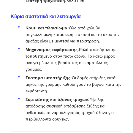
Μέγιστο ύψος (μη φορτωμένο):
2430 mm
Σταθερή τροχοπέδη:
5530 mm
Κύρια συστατικά και λειτουργία
Κουτί και πλαισίωμα:
Όλο από χάλυβα
συγκολλημένη κατασκευή· το σασί και το άκρο της
άμαξας είναι με μεντεσέ για περιστροφή.
Μηχανισμός εκφόρτωσης:
Ρολάρι εκφόρτωσης
τοποθετημένο στον πίσω άξονα. Το κάτω μέρος
ανοίγει μέσω της βαρύτητας σε καμπυλωτές
γραμμές.
Σύστημα υποστήριξης:
Οι δομές στήριξης κατά
μήκος της γραμμής καθοδηγούν το βαγόνι κατά την
εκφόρτωση.
Συμπλέκτης και άξονας τροχών:
Υψηλής
απόδοσης συσκευή απόσβεσης ζεύξης και
ανθεκτικός συναρμολογισμός τροχού-άξονα για