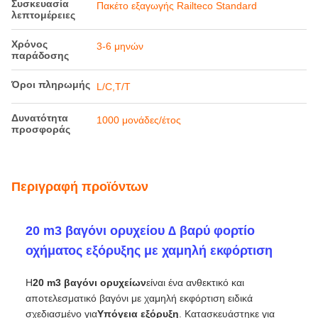
Τιμή
Διαπραγματεύσιμος
Συσκευασία
Πακέτο εξαγωγής Railteco Standard
λεπτομέρειες
Χρόνος
3-6 μηνών
παράδοσης
Όροι πληρωμής
L/C,T/T
Δυνατότητα
1000 μονάδες/έτος
προσφοράς
Περιγραφή προϊόντων
20 m3 βαγόνι ορυχείου ∆ βαρύ φορτίο
οχήματος εξόρυξης με χαμηλή εκφόρτιση
Η
20 m3 βαγόνι ορυχείων
είναι ένα ανθεκτικό και