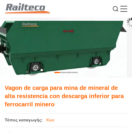
Vagon de carga para mina de mineral de
alta resistencia con descarga inferior para
ferrocarril minero