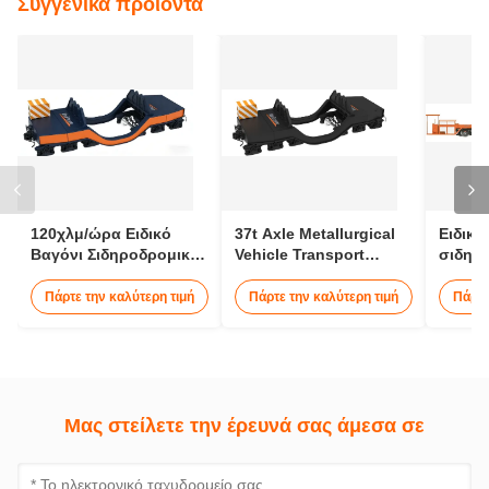
Συγγενικά προϊόντα
120χλμ/ώρα Ειδικό
37t Axle Metallurgical
Ειδικό
Βαγόνι Σιδηροδρομικής
Vehicle Transport
σιδηρ
12 μέτρα Εξειδικευμένο
Molten Iron Railway
τόνων
Όχημα Βαγόνι Κουτάλα
Goods Carriage
Πάρτε την καλύτερη τιμή
Πάρτε την καλύτερη τιμή
Πάρτε
Μας στείλετε την έρευνά σας άμεσα σε