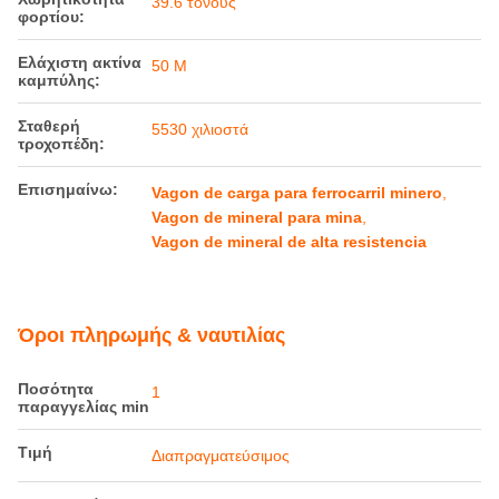
Βάρος:
≤ 14T
Χωρητικότητα
39.6 τόνους
φορτίου:
Ελάχιστη ακτίνα
50 Μ
καμπύλης:
Σταθερή
5530 χιλιοστά
τροχοπέδη:
Επισημαίνω:
Vagon de carga para ferrocarril minero
,
Vagon de mineral para mina
,
Vagon de mineral de alta resistencia
Όροι πληρωμής & ναυτιλίας
Ποσότητα
1
παραγγελίας min