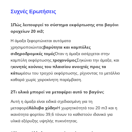
περιβάλλοντα ορυχείων.
Συχνές Ερωτήσεις
1Πώς λειτουργεί το σύστημα εκφόρτωσης στο βαγόνι
ορυχείων 20 m3;
Η άμαξα ξεφορτώνεται αυτόματα
χρησιμοποιώντας
βαρύτητα και καμπύλες
σιδηροδρομικές τομές
Όταν η άμαξα εισέρχεται στην
καμπύλη εκφόρτωσης,
τροχονόμος
Σηκώνει την άμαξα, και
η
κινητές κούνιες του πλαισίου ανοιχτές προς τα
κάτω
μέσω του τροχού εκφόρτωσης, ρίχνοντας το μετάλλιο
καθαρά χωρίς χειροκίνητη παρέμβαση.
2Τι υλικά μπορεί να μεταφέρει αυτό το βαγόνι;
Αυτή η άμαξα είναι ειδικά σχεδιασμένη για τη
μεταφορά
Χάλυβα χύδην
Η χωρητικότητά του 20 m3 και η
ικανότητα φορτίου 39,6 τόνων το καθιστούν ιδανικό για