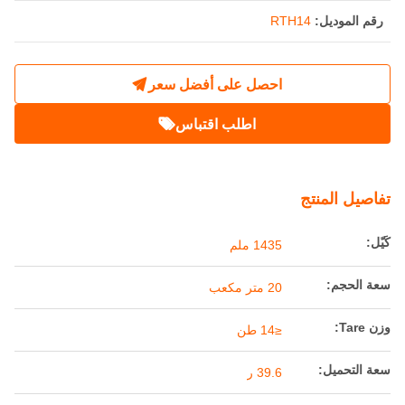
عربة مناجم ثقيلة لتفريغ القاع لعربة سكة حديد
التعدين
مكان المنشأ:
الصين
اسم العلامة التجارية:
Railteco
رقم الموديل:
RTH14
احصل على أفضل سعر
اطلب اقتباس