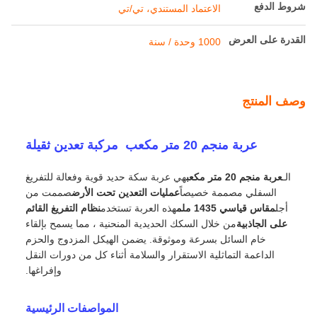
شروط الدفع والشحن
الحد الأدنى لكمية
1
الأسعار
قابل للتفاوض
تفاصيل التغليف
حزمة التصدير القياسية لـ Railteco
وقت التسليم
3-6 أشهر
شروط الدفع
الاعتماد المستندي، تي/تي
القدرة على العرض
1000 وحدة / سنة
وصف المنتج