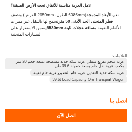
1كيف يعمل نظام التفريغ على عربة الألغام ذات 20 متر مكعب؟
يتم تفريغ العربة تلقائيًا باستخدام
قطاعات السكك الحديدية ذات
الجاذبية والمنحنية
عندما تدخل العربة منحنى التفريغ،
عجلة
دعامة
يرفع العربة، وال
أدوات التأرجح المتحركة للهيكل مفتوحة
لأسفل
من خلال عجلة التفريغ، إلقاء الخام نظيفة دون تدخل يدوي.
2ما هي المواد التي يمكن أن تنقلها هذه العربة؟
هذه العربة مصممة خصيصا لنقل
خام فاضح
في طرق المناجم تحت
الأرض. سعتها 20 متر مكعب و 39.6 طن من الوصول إلى الحمولة
تجعلها مثالية لمواد التعدين عالية الكثافة.
3هل العربة مناسبة للأنفاق تحت الأرض الضيقة؟
نعم،
الأبعاد المدمجة
(6086mm الطول، 2650mm العرض) و
نصف
قطر المنحنى الحد الأدنى 50 متر
تسمح لها بالتنقل عبر ممرات
الألغام الضيقة.
مسافة عجلات ثابتة 5530mm
يضمن الاستقرار على
المسارات المنحنية
العلامات: