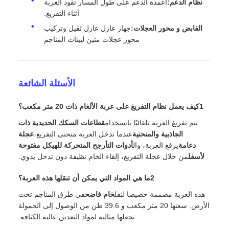
الحد الأقصى للطول (غير محمول):
2430 ملم
قاعدة عجلات ثابتة:
5530 ملم
المكونات الرئيسية والعمل
العربة والهيكل:
بناء مصفح بالكامل من الفولاذ ؛ الهيكل
والجزء الأخير من العربة مغلق للدوران.
آلية التفريغ:
عجلة التفريغ موجهة على المحور الخلفي؛
يفتح القاع عن طريق الجاذبية على المسارات المنحنية.
نظام الدعم:
أعمدة الدعم على طول المسار تقود العربة
أثناء التفريغ.
القابض و محور العجلات:
جهاز عازل عازل ثقيل وتركيب
محور عجلات متين لبيئات المناجم
الأسئلة الشائعة