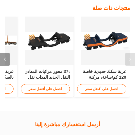
عربة منجم تفريغ سفلي,عربة سكة حديد مسطحة بسعة حجم 20 متر
مكعب,عربة نقل خام بسعة حمولة 39.6 طن
عربة سكة حديد التعدين,عربة خام التعدين,عربة خام ثقيلة
39.6t Load Capacity Ore Transport Wagon
اتصل بنا
اتصل الآن
منتجات ذات صلة