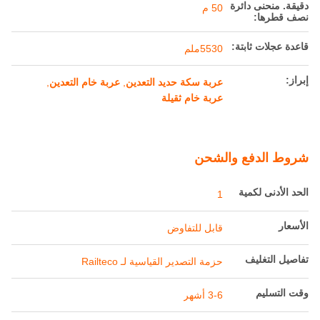
تفاصيل المنتج
كَيّل:
1435 ملم
سعة الحجم:
20 متر مكعب
وزن Tare:
≤14 طن
سعة التحميل:
39.6 ر
دقيقة. منحنى دائرة
50 م
نصف قطرها:
قاعدة عجلات ثابتة:
5530ملم
إبراز:
عربة سكة حديد التعدين
,
عربة خام التعدين
,
عربة خام ثقيلة