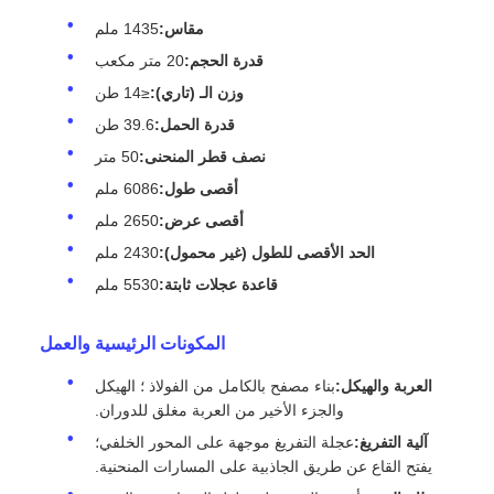
عربة منجم 20 متر مكعب ‬ مركبة تعدين ثقيلة
الـ
عربة منجم 20 متر مكعب
هي عربة سكة حديد قوية وفعالة للتفريغ
السفلي مصممة خصيصاً
عمليات التعدين تحت الأرض
صممت من
أجل
مقاس قياسي 1435 ملم
هذه العربة تستخدم
نظام التفريغ القائم
على الجاذبية
من خلال السكك الحديدية المنحنية ، مما يسمح بإلقاء
خام السائل بسرعة وموثوقة. يضمن الهيكل المزدوج والحزم
الداعمة التماثلية الاستقرار والسلامة أثناء كل من دورات النقل
وإفراغها.
المواصفات الرئيسية
مقاس:
1435 ملم
قدرة الحجم:
20 متر مكعب
وزن الـ (تاري):
≤14 طن
قدرة الحمل:
39.6 طن
نصف قطر المنحنى:
50 متر
أقصى طول:
6086 ملم
أقصى عرض:
2650 ملم