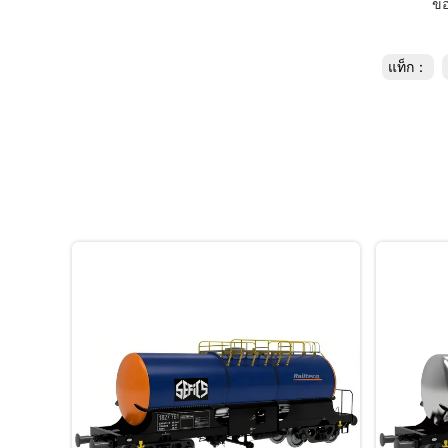
ขอ
แท็ก：