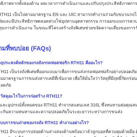
ทธิภาพจากทั้งสองด้าน ลดเวลาการดำเนินงานและปรับปรุงประสิทธิภาพกา
 RTH11 เป็นไปตามมาตรฐาน EN และ UIC สามารถทำงานร่วมกับขบวนรถไฟที่มี
ัยและมีประสิทธิภาพตลอดห่วงโซ่อุปทานอุตสาหกรรม การออกแบบการควบค
ุนการดำเนินงาน ในขณะที่โครงสร้างถังพิเศษช่วยขจัดความเสี่ยงของการรั
มที่พบบ่อย (FAQs)
ตถุประสงค์หลักของรถถังกรดฟอสฟอริก RTH11 คืออะไร?
H11 เป็นรถถังพิเศษที่ออกแบบมาเพื่อการขนส่งกรดฟอสฟอริกอย่างปลอดภัยแ
มมาตรฐานการขนส่งสารเคมีที่เข้มงวด เพื่อให้มั่นใจว่าวัสดุที่มีฤทธิ์กัดก
อดภัย
้วัสดุอะไรในการก่อสร้าง RTH11?
งและอุปกรณ์ทั้งหมดของ RTH11 ทำจากสแตนเลส 316L ซึ่งทนทานต่อคุณสมบั
ะกันความทนทานและความปลอดภัยในระยะยาวระหว่างการขนส่ง
บบการขนถ่ายของรถถัง RTH11 ทำงานอย่างไร?
H11 มีระบบการปล่อยด้านล่างสองด้านพร้อมวาล์วลูกบอลที่ควบคุมด้วยมือ ผ