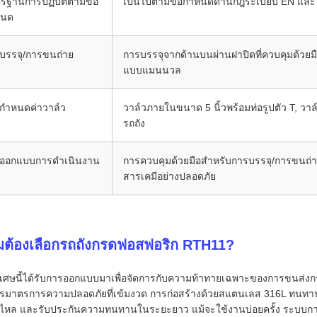
รฐานการปฏิบัติตามข้อ
เป็นไปตามข้อกำหนดด้านกฎระเบียบ EN และ
หนด
บรรจุ/การขนถ่าย
การบรรจุจากด้านบนผ่านฝาปิดที่ควบคุมด้วยม
แบบแมนนวล
กำหนดค่าวาล์ว
วาล์วภายในขนาด 5 นิ้วพร้อมท่อรูปตัว T, วาล
รถถัง
ออกแบบการดำเนินงาน
การควบคุมด้วยมือสำหรับการบรรจุ/การขนถ่าย
สารเคมีอย่างปลอดภัย
มต้องเลือกรถถังกรดฟอสฟอริก RTH11?
ิเศษนี้ได้รับการออกแบบมาเพื่อจัดการกับความท้าทายเฉพาะของการขนส่งกรด
ารมาตรการความปลอดภัยที่เข้มงวด การก่อสร้างด้วยสแตนเลส 316L ทนทาน
่วไหล และรับประกันความทนทานในระยะยาว แม้จะใช้งานบ่อยครั้ง ระบบการ