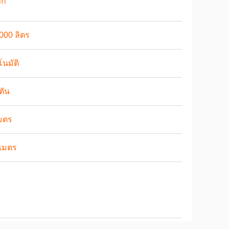
็ก
000 ลิตร
โนมัติ
ตัน
มตร
 เมตร