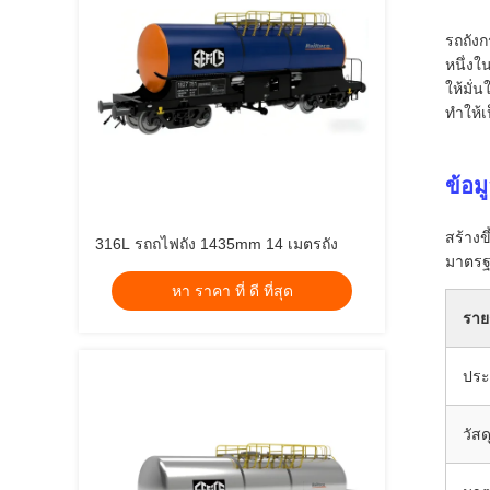
รถถัง
หนึ่งใ
ให้มั
ทำให้เ
ข้อม
สร้างข
316L รถถไฟถัง 1435mm 14 เมตรถัง
มาตรฐ
หา ราคา ที่ ดี ที่สุด
ราย
ประ
วัสด