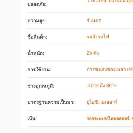
วาล์วระบายแรงดัน อุ
ปลอดภัย:
4 เมตร
ความสูง:
รถถังรถไฟ
ชื่อสินค้า:
25 ตัน
น้ำหนัก:
การขนส่งของเหลว เช่น 
การใช้งาน:
-40°ซ ถึง 80°ซ
ช่วงอุณหภูมิ:
ยูไอซี, เอเออาร์
มาตรฐานความเป็นมา:
,
เน้น:
รถกระบะรถไฟฟอสฟอร์