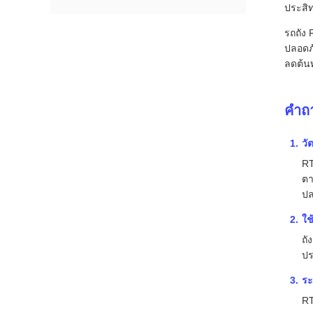
ประสิ
รถถัง
ปลอดภ
ลดต้นท
คำถา
วั
RT
ตา
ปล
ใช
ถั
ปร
ระ
RT