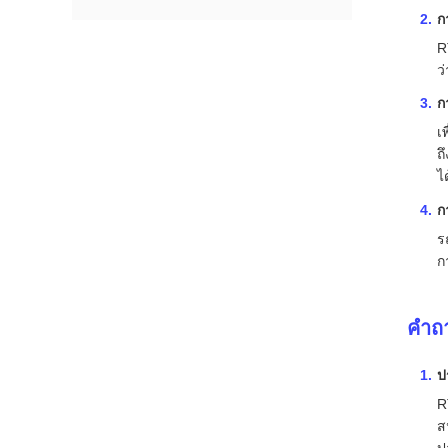
ก
R
ว
ก
เ
ถ
ไ
ก
ร
ก
คําถ
ป
R
ส
ป