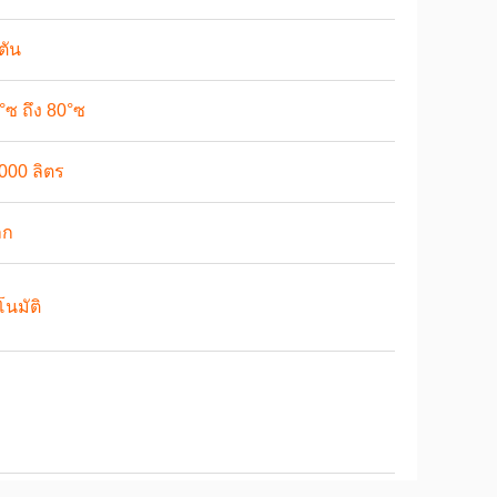
ตัน
°ซ ถึง 80°ซ
000 ลิตร
็ก
โนมัติ