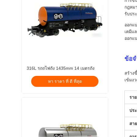
การขน
กฎหม
รับปร
ออกแบ
เคมีแล
ออกแบบ
ข้อ
316L รถถไฟถัง 1435mm 14 เมตรถัง
สร้างข
เข้มง
หา ราคา ที่ ดี ที่สุด
ราย
ประ
สาย
การ