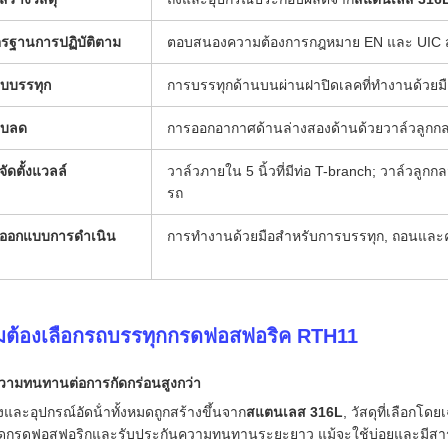
รฐานการปฏิบัติตาม
ตอบสนองความต้องการกฎหมาย EN และ UIC ส
บบรรทุก
การบรรทุกด้านบนผ่านฝาปิดเลคที่ทํางานด้วยม
บบลด
การออกอากาศด้านล่างสองด้านด้วยวาล์วลูกกล
ัดตั้งแวลล์
วาล์วภายใน 5 นิ้วที่มีท่อ T-branch; วาล์วล
รถ
ออกแบบการดําเนิน
การทํางานด้วยมือสําหรับการบรรทุก, ถอนและ
มต้องเลือกรถบรรทุกกรดฟอสฟอริค RTH11
วามทนทานต่อการกัดกร่อนสูงกว่า
ังและอุปกรณ์อัดน้ําทั้งหมดถูกสร้างขึ้นจาก
สแตนเลส 316L
, วัสดุที่เลือกโ
ัดกรดฟอสฟอริกและรับประกันความทนทานระยะยาว แม้จะใช้บ่อยและมีสารเค