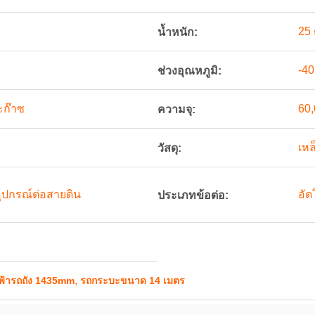
25 
น้ำหนัก:
-40
ช่วงอุณหภูมิ:
ะก๊าซ
60,
ความจุ:
เหล
วัสดุ:
ุปกรณ์ต่อสายดิน
อัต
ประเภทข้อต่อ:
,
ฟ้ารถถัง 1435mm
รถกระบะขนาด 14 เมตร