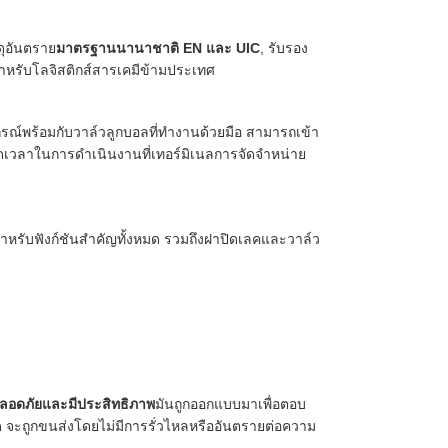
ุอันตราย
มาตรฐานนานาชาติ EN และ UIC
, รับรอง
หรับโลจิสติกส์สารเคมีข้ามประเทศ
กรณ์พร้อมกับวาล์วลูกบอลที่ทํางานด้วยมือ สามารถเข้า
ลดเวลาในการดําเนินงานที่เทอร์มิเนลการจัดจําหน่าย
ําหรับฟังก์ชันสําคัญทั้งหมด รวมถึงฝาปิดเลคและวาล์ว
ลอดภัยและมีประสิทธิภาพ
มันถูกออกแบบมาเพื่อตอบ
ัด จะถูกขนส่งโดยไม่มีการรั่วไหลหรืออันตรายต่อความ