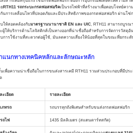
ส่งสารเคมีที่รุนแรง เช่นกรดฟอสฟอริก ต้องการอุปกรณ์พิเศษที่ให้ความส
าย
RTH11 รถกระบะกรดฟอสฟอริค
เป็นรถไฟฟ้าที่สร้างมาเพื่อตอบโจทย์ความต
ะกันการเคลื่อนไหวที่ปลอดภัยและมีประสิทธิภาพของกรดฟอสฟอริก ผ่านโซ่
บให้สอดคล้องกับ
มาตรฐานนานาชาติ EN และ UIC
, RTH11 สามารถบูรณาการไ
ะผู้ให้บริการด้านโลจิสติกส์เป็นทางออกที่น่าเชื่อถือสําหรับการจัดการวัส
การใช้งานที่สะดวกต่อผู้ใช้, มันลดความเสี่ยงให้น้อยที่สุดในขณะที่ยกระด
จําแนกทางเทคนิคหลักและลักษณะหลัก
ึ้นเพื่อความน่าเชื่อถือในการขนส่งสารเคมี RTH11 รวมส่วนประกอบที่มีปร
วด
ละเอียด
รายละเอียด
เภทรถ
รถบรรทุกถังพิเศษสําหรับขนส่งกรดฟอสฟอริก
รถไฟ
1435 มิลลิเมตร (สแตนดาร์ทสกัด)
สร้างวัสดุ
ถังและอุปกรณ์ประกอบผลิตจาก
สแตนเลส 316