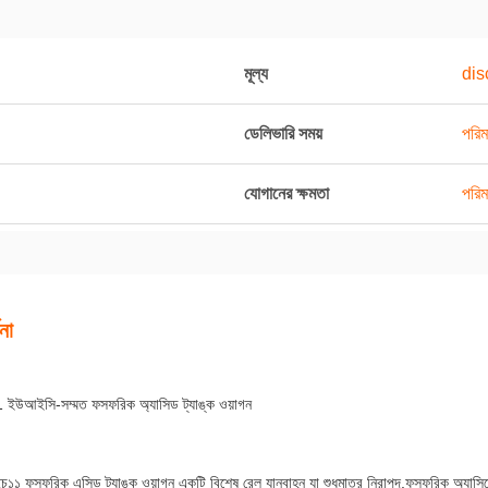
মূল্য
dis
ডেলিভারি সময়
পরিম
যোগানের ক্ষমতা
পরিম
না
উআইসি-সম্মত ফসফরিক অ্যাসিড ট্যাঙ্ক ওয়াগন
১১ ফসফরিক এসিড ট্যাঙ্ক ওয়াগন একটি বিশেষ রেল যানবাহন যা শুধুমাত্র নিরাপদ,ফসফরিক অ্যাসিড