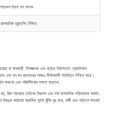
 অপারেবল দ্বৈত বল ভালভ
ায়নিক হ্যান্ডলিং নিশ্চিত
য়েছে যা ক্ষয়কারী, বিপজ্জনক এবং কঠোর নিরাপত্তা প্রোটোকল
ধ এবং ঘন ঘন ব্যবহারের সময়ও দীর্ঘমেয়াদী স্থায়িত্ব নিশ্চিত করে।
ইম কমানো এবং লজিস্টিকের দক্ষতা বাড়ানো.
ত হয়, শিল্প সরবরাহ চেইনের নিরাপদ এবং দক্ষ রাসায়নিক পরিবহনকে সমর্থন
 ট্যাঙ্ক কাঠামো অ্যাসিড ফুটো ঝুঁকি দূর করে, কর্মী এবং পরিবেশ উভয়ই