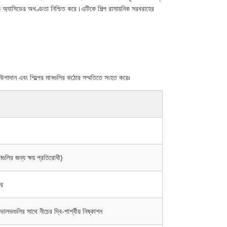
ক অ্যাসিডের অখণ্ডতা নিশ্চিত করে।এটিকে শিল্প রাসায়নিক সরবরাহের
া উপাদান এবং শিল্পের মানগুলির কঠোর সম্মতিতে সংহত করেঃ
লির জন্য ক্ষয় প্রতিরোধী)
রে
ালভগুলির সাথে নীচের দ্বি-পার্শ্বীয় নিষ্কাশন