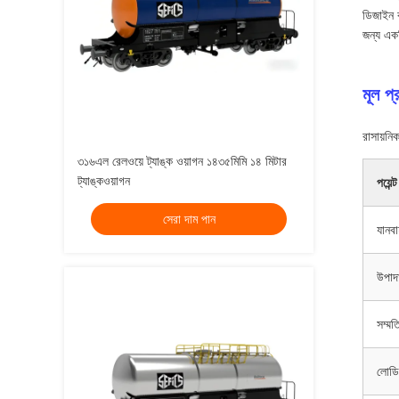
ডিজাইন ক
জন্য একট
মূল প্
রাসায়নি
৩১৬এল রেলওয়ে ট্যাঙ্ক ওয়াগন ১৪৩৫মিমি ১৪ মিটার
ট্যাঙ্কওয়াগন
পয়েন্ট
সেরা দাম পান
যানব
উপাদা
সম্মত
লোডি