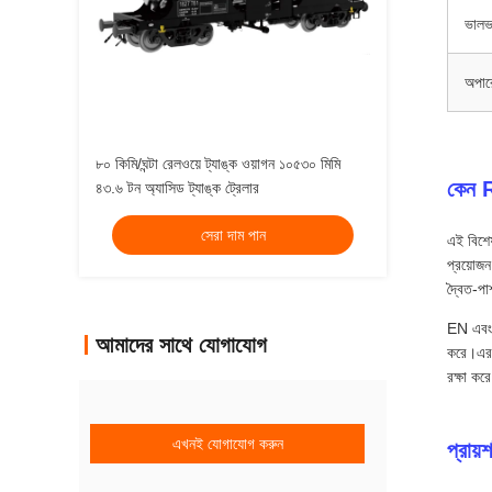
ভালভ
অপার
৮০ কিমি/ঘন্টা রেলওয়ে ট্যাঙ্ক ওয়াগন ১০৫৩০ মিমি
কেন R
৪৩.৬ টন অ্যাসিড ট্যাঙ্ক ট্রেলার
সেরা দাম পান
এই বিশেষ
প্রয়োজন
দ্বৈত-পা
EN এবং U
আমাদের সাথে যোগাযোগ
করে।এর ম
রক্ষা কর
এখনই যোগাযোগ করুন
প্রায