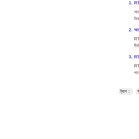
RTH
আরট
ডিজ
আরট
RTH
দীর
RT
RTH
পার
ট্যাগ：
অ