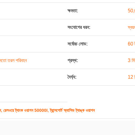
ক্ষমতা:
50,
সংযোগের ধরন:
স্বয়
সর্বোচ্চ লোড:
60 
র মতো তরল পরিবহন
প্রস্থ:
3 মি
দৈর্ঘ্য:
12 ম
,
,
ন
রেলওয়ে ট্যাংক ওয়াগন 50000l
ট্রান্সপোর্ট অ্যাসিড ট্যাঙ্ক ওয়াগন