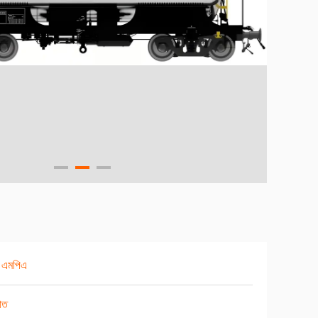
 এমপিএ
াত