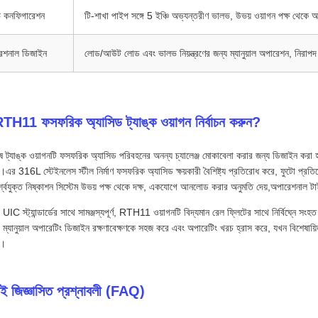
 কনফিগারেশন
টি-শাখা পাইপ সঙ্গে 5 ইঞ্চি অভ্যন্তরীণ ভালভ, উভয় ওয়াগন পক্ষ থেকে
েশনাল ডিজাইন
লোড/আউট লোড এবং ভালভ নিয়ন্ত্রণের জন্য ম্যানুয়াল অপারেশন, নিরাপদ রাস
TH11 ফসফরিক অ্যাসিড ট্যাঙ্ক ওয়াগন নির্বাচন করুন?
 ট্যাঙ্ক ওয়াগনটি ফসফরিক অ্যাসিড পরিবহনের অনন্য চ্যালেঞ্জ মোকাবেলা করার জন্য ডিজাইন করা হ
।এর 316L স্টেইনলেস স্টীল নির্মাণ ফসফরিক অ্যাসিড ক্ষয়কারী বৈশিষ্ট্য প্রতিরোধ করে, ফুটো প্রতিরো
র্শ্বযুক্ত নিষ্কাশন সিস্টেম উভয় পক্ষ থেকে দক্ষ, একযোগে আনলোড করার অনুমতি দেয়,অপারেশনাল টা
IC স্ট্যান্ডার্ডের সাথে সামঞ্জস্যপূর্ণ, RTH11 ওয়াগনটি বিদ্যমান রেল ফ্লিটের সাথে নির্বিঘ্নে সংহ
্যানুয়াল অপারেটিং ডিজাইন রক্ষণাবেক্ষণকে সহজ করে এবং অপারেটিং খরচ হ্রাস করে, যখন বিশেষায়িত
ে।
়শই জিজ্ঞাসিত প্রশ্নাবলী (FAQ)