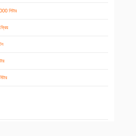
000 লিটার
ংক্রিয়
টন
টার
িটার