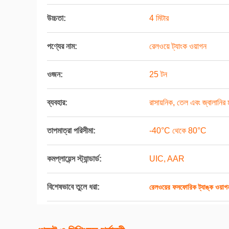
উচ্চতা:
4 মিটার
পণ্যের নাম:
রেলওয়ে ট্যাংক ওয়াগন
ওজন:
25 টন
ব্যবহার:
রাসায়নিক, তেল এবং জ্বালানি
তাপমাত্রা পরিসীমা:
-40°C থেকে 80°C
কমপ্লায়েন্স স্ট্যান্ডার্ড:
UIC, AAR
বিশেষভাবে তুলে ধরা:
রেলওয়ের ফসফোরিক ট্যাঙ্ক ওয়াগ