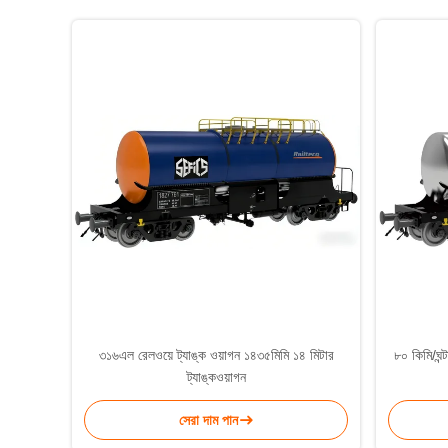
৩১৬এল রেলওয়ে ট্যাঙ্ক ওয়াগন ১৪৩৫মিমি ১৪ মিটার
৮০ কিমি/ঘন্
ট্যাঙ্কওয়াগন
সেরা দাম পান