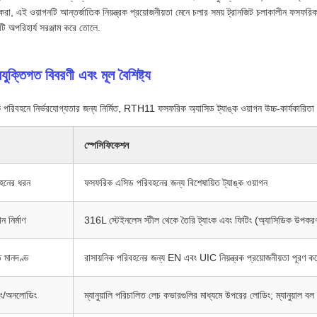
রা, এই ওয়াগনটি আন্তর্জাতিক নিয়ন্ত্রক প্রয়োজনীয়তা মেনে চলার সময় ট্রানজিট চলাকালীন ফসফরি
ি অপরিহার্য সরঞ্জাম করে তোলে.
রযুক্তিগত বিবরণী এবং মূল বৈশিষ্ট্য
ক পরিবহনে নির্ভরযোগ্যতার জন্য নির্মিত, RTH11 ফসফরিক অ্যাসিড ট্যাঙ্ক ওয়াগন উচ্চ-কার্যকারিত
স্পেসিফিকেশন
াহনের ধরন
ফসফরিক এসিড পরিবহনের জন্য বিশেষায়িত ট্যাঙ্ক ওয়াগন
ন নির্মাণ
316L স্টেইনলেস স্টীল থেকে তৈরি ট্যাংক এবং ফিটিং (অ্যাসিডিক উপকরণগু
ি মানদণ্ড
রাসায়নিক পরিবহনের জন্য EN এবং UIC নিয়ন্ত্রক প্রয়োজনীয়তা পূরণ ক
ং/অনলোডিং
ম্যানুয়ালি পরিচালিত লেচ কভারগুলির মাধ্যমে উপরের লোডিং; ম্যানুয়াল বল ভ