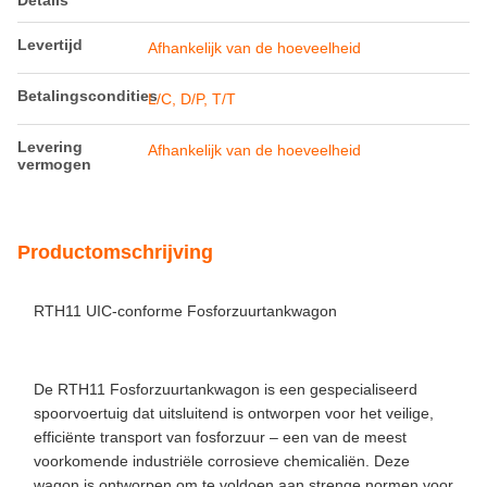
Details
Levertijd
Afhankelijk van de hoeveelheid
Betalingscondities
L/C, D/P, T/T
Levering
Afhankelijk van de hoeveelheid
vermogen
Productomschrijving
RTH11 UIC-conforme Fosforzuurtankwagon
De RTH11 Fosforzuurtankwagon is een gespecialiseerd
spoorvoertuig dat uitsluitend is ontworpen voor het veilige,
efficiënte transport van fosforzuur – een van de meest
voorkomende industriële corrosieve chemicaliën. Deze
wagon is ontworpen om te voldoen aan strenge normen voor