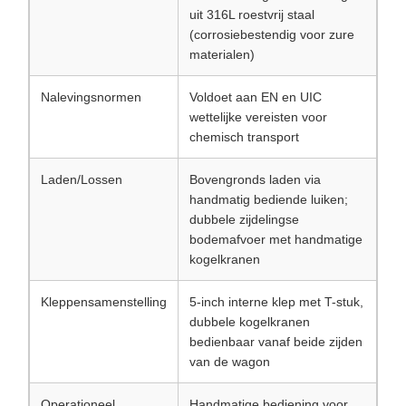
uit 316L roestvrij staal
(corrosiebestendig voor zure
materialen)
Nalevingsnormen
Voldoet aan EN en UIC
wettelijke vereisten voor
chemisch transport
Laden/Lossen
Bovengronds laden via
handmatig bediende luiken;
dubbele zijdelingse
bodemafvoer met handmatige
kogelkranen
Kleppensamenstelling
5-inch interne klep met T-stuk,
dubbele kogelkranen
bedienbaar vanaf beide zijden
van de wagon
Operationeel
Handmatige bediening voor