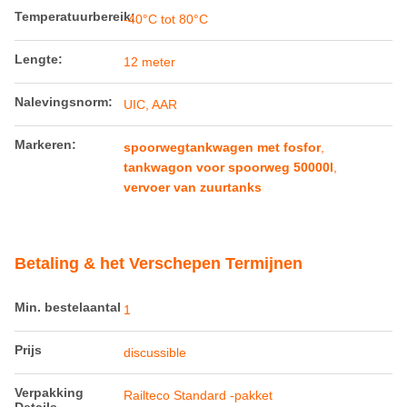
Temperatuurbereik:
-40°C tot 80°C
Lengte:
12 meter
Nalevingsnorm:
UIC, AAR
Markeren:
spoorwegtankwagen met fosfor
,
tankwagon voor spoorweg 50000l
,
vervoer van zuurtanks
Betaling & het Verschepen Termijnen
Min. bestelaantal
1
Prijs
discussible
Verpakking
Railteco Standard -pakket