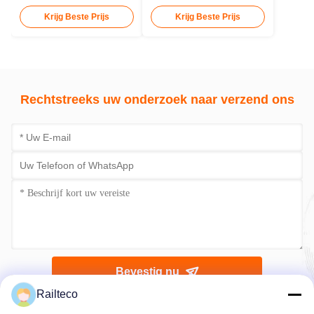
1435mm 14 Meter
43,6t zuur tank
Tankwagons
aanhangwagen
Krijg Beste Prijs
Krijg Beste Prijs
Rechtstreeks uw onderzoek naar verzend ons
Bevestig nu
Railteco