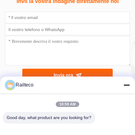
Invii la vostra indagine direttamente noi
Invia ora
Railteco
10:59 AM
Good day, what product are you looking for?
Telefono：0086-512-82509751
E-mail：read@railteco.com