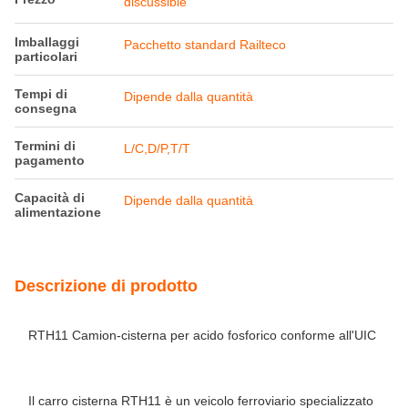
discussible
Imballaggi
Pacchetto standard Railteco
particolari
Tempi di
Dipende dalla quantità
consegna
Termini di
L/C,D/P,T/T
pagamento
Capacità di
Dipende dalla quantità
alimentazione
Descrizione di prodotto
RTH11 Camion-cisterna per acido fosforico conforme all'UIC
Il carro cisterna RTH11 è un veicolo ferroviario specializzato