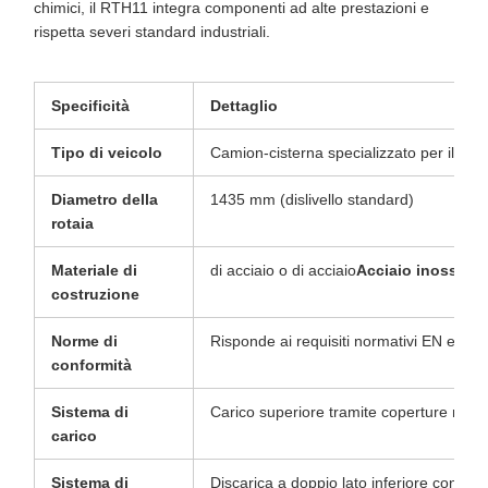
chimici, il RTH11 integra componenti ad alte prestazioni e
rispetta severi standard industriali.
Specificità
Dettaglio
Tipo di veicolo
Camion-cisterna specializzato per il tras
Diametro della
1435 mm (dislivello standard)
rotaia
Materiale di
di acciaio o di acciaio
Acciaio inossidab
costruzione
Norme di
Risponde ai requisiti normativi EN e UIC 
conformità
Sistema di
Carico superiore tramite coperture manu
carico
Sistema di
Discarica a doppio lato inferiore con val