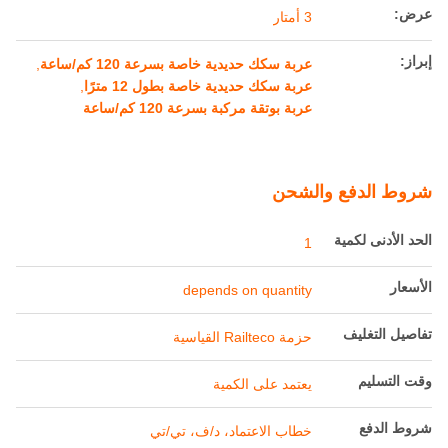
عرض:
3 أمتار
إبراز:
عربة سكك حديدية خاصة بسرعة 120 كم/ساعة
,
عربة سكك حديدية خاصة بطول 12 مترًا
,
عربة بوتقة مركبة بسرعة 120 كم/ساعة
شروط الدفع والشحن
الحد الأدنى لكمية
1
الأسعار
depends on quantity
تفاصيل التغليف
حزمة Railteco القياسية
وقت التسليم
يعتمد على الكمية
شروط الدفع
خطاب الاعتماد، د/ف، تي/تي