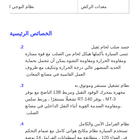
معدات الركض
نظام البوجي الثابت 
الخصائص الرئيسية
جسد صلب لحام ثقيل
تتبنى السيارة بأكملها هيكل لحام من الصلب مع قوة ممتازة
ومقاومة الحرارة ومقاومة التشوه.يمكن أن تتحمل بحماية
الحديد المنصهر عالي درجة الحرارة وتتكيف مع ظروف
العمل القاسية في مصانع المعادن.
نظام تشغيل مستقر وموثوق به
مجهزة بمحرك الوقود الثقيل ومربط 13B الناضج مع بوفر
MT-3 ، يوفر RT-140 تشغيلًا مستقرًا ، وربط سلس
،ومقاومة الصدمة القوية أثناء النقل الداخلي في مصانع
الصلب.
نظام الفرامل الآمن والكامل
تستخدم السيارة نظام مكابح هوائي كامل مع صمام التحكم
في الهواء 120 ، متطابقة مع أسطوانات الفرامل 14 بوصة