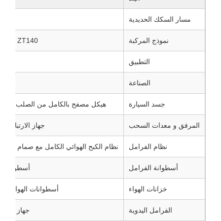
مسار السكك الحديدية
نموذج المركبة
RT-140 / ZT140 عربة 
التطبيق
نقل
الصناعة
صهارة
جسد السيارة
هيكل مصفح بالكامل من الصلب، مقاوم
المرفق و معدات السحب
جهاز الارتباط 13B + عازل MT-3
نظام الفرامل
نظام الكبح الهوائي الكامل مع صمام التحكم ف
أسطوانة الفرامل
أسطوانة الفرام
خزانات الهواء
أسطوانات الهواء ذات 11 لتر و 60 لت
الفرامل اليدوية
جهاز الفرامل