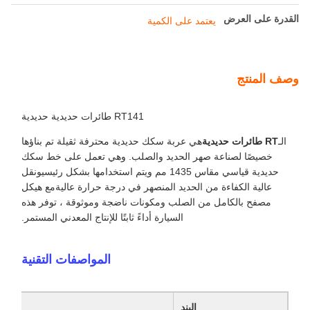
القدرة على العرض
يعتمد على الكمية
وصف المنتج
RT141 طائرات حديدية حديدية
الـ
RT طائرات حديدية
هي عربة سكك حديدية محترفة ثقيلة تم بناؤها
خصيصًا لصناعة صهر الحديد والصلب. وهي تعمل على خط سكك
حديدية قياسي مقاس 1435 مم ويتم استخدامها بشكل رئيسيونقل
عالية الكفاءة من الحديد المنصهر في درجة حرارة عاليةمع هيكل
مصفح بالكامل من الصلب ومكونات ناضجة وموثوقة ، توفر هذه
السيارة أداءً ثابتًا للإنتاج المعدني المستمر.
المواصفات التقنية
البند