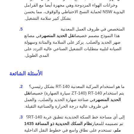
وخزانات الهواء المزدوجة.وهي مجهزة أيضا مع الفرامل
اليدوية NSW لحماية النسخ الاحتياطي والوقوف، مما يحسن
بشكل كبير سلامة التشغيل.
المتخصص في ظروف العمل المعدنية
هذا النموذج مصمم خصيصا
نقل الحديد المنصهر
في مصانع
صهر الحديد والصلب. يركز على السلامة والمتانة وسهولة
الصيانة لتلبية متطلبات التشغيل الصناعي عالية التردد على
المدى الطويل.
الأسئلة الشائعة
ما هو استخدام المركبة المعدنية RT-140 بشكل رئيسي؟
يتم استخدام RT-140 (ZT-140 سيارة الصهارة) خصيصا
نقل
الحديد المنصهر
في صناعة صهارة الحديد والصلب، والعمل
في ظروف عالية درجة الحرارة والصناعية الثقيلة.
إلى أي مساحة خط السكة الحديدية تنطبق عربة RT-140؟
تم تصميمه للمعيار
نظام السكك الحديدية ذو المسافة 1435
ملم
، تستخدم على نطاق واسع في خطوط النقل الداخلية