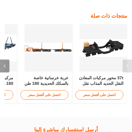
منتجات ذات صلة
37t محور مركبات المعادن
عربة خرسانية خاصة
مركبة ن
النقل الحديد المذاب نقل
بالسكك الحديدية 180 طن
السلع السكك الحديدية
12 كم/ساعة
ساعة، س
1435 مم
احصل على أفضل سعر
احصل على أفضل سعر
احص
أرسل استفسارك مباشرة إلينا