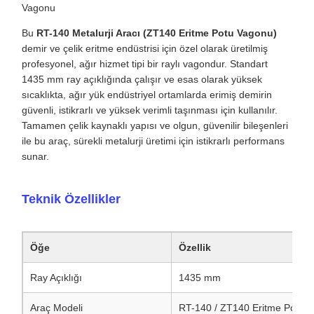
Teknik Özellikler
Öğe
Özellik
Ray Açıklığı
1435 mm
Araç Modeli
RT-140 / ZT140 Eritme Potu 
Uygulama
Erimiş demir taşımacılığı
Endüstri
Demir ve çelik eritme
Vagon Gövdesi
Tam çelik kaynaklı yapı, ısıya 
Kavrama ve Çekme Donanımı
13B kavrama + MT-3 tampon
Fren Sistemi
120 hava kontrol valfli tam hav
Fren Silindiri
14 inç fren silindiri