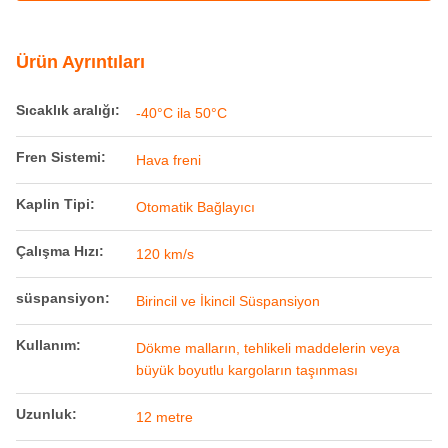
süspansiyon:
Birincil ve İkincil Süspansiyon
Kullanım:
Dökme malların, tehlikeli maddelerin veya
büyük boyutlu kargoların taşınması
Uzunluk:
12 metre
Tip:
Özel Yük Vagonu
Tekerlek çapı:
920 mm
Yük Kapasitesi:
60 ton
Ürün adı:
Demiryolu Özel Vagonu
Malzeme:
Yüksek mukavemetli çelik
Yükseklik:
4 metre