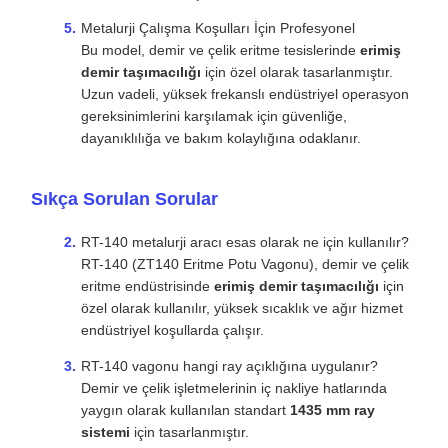
eritme endüstrisinde
erimiş demir taşımacılığı
için
özel olarak kullanılır, yüksek sıcaklık ve ağır hizmet
endüstriyel koşullarda çalışır.
RT-140 vagonu hangi ray açıklığına uygulanır?
Demir ve çelik işletmelerinin iç nakliye hatlarında
yaygın olarak kullanılan standart
1435 mm ray
sistemi
için tasarlanmıştır.
Aracın hangi güvenlik fren cihazları vardır?
Ek güvenlik ve park kontrolü için 120 hava kontrol
valfli hava fren sistemi, 14 inçlik fren silindirleri, 11
litrelik ve 60 litrelik hava depoları ile bir
NSW el freni
ile donatılmıştır.
Etiketler:
Alt yükleme maden vagonu
20m3 Hacim Kapasitesi Demiryolu Düz Vagon
39.6 ton yük kapasitesiyle cevher taşıma vagonu