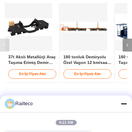
Sorgularınızı doğrudan bize gönderin.
Şimdi gönder
Railteco
9:21 AM