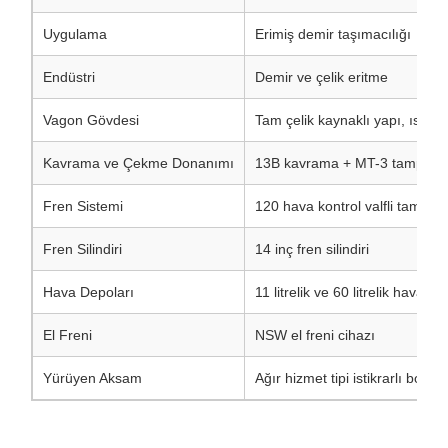
Hava Depoları
11 litrelik ve 60 litrelik hava sili
El Freni
NSW el freni cihazı
Yürüyen Aksam
Ağır hizmet tipi istikrarlı bogi s
Ana Özellikler
Ağır Hizmet Tipi Tam Çelik Kaynaklı Gövde
Tüm araç, mükemmel mukavemet, ısı direnci ve
deformasyon direnci sağlayan tam çelik kaynaklı bir
yapıya sahiptir. Yüksek sıcaklıktaki erimiş demiri
güvenle taşıyabilir ve metalurji tesislerinin zorlu
çalışma koşullarına uyum sağlar.
İstikrarlı ve Güvenilir Yürüyen Sistem
Ağır hizmet tipi bogi ve olgun 13B kavrama ile MT-3
tampon ile donatılmış RT-140, çelik tesislerindeki iç
nakliyeler sırasında istikrarlı yürüyüş, sorunsuz