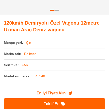
Model numarası:
RT140
En İyi Fiyatı Alın
Teklif Et
Ürün Ayrıntıları
Sıcaklık aralığı:
-40°C ila 50°C
Fren Sistemi:
Hava freni
Kaplin Tipi:
Otomatik Bağlayıcı
Çalışma Hızı:
120 km/s