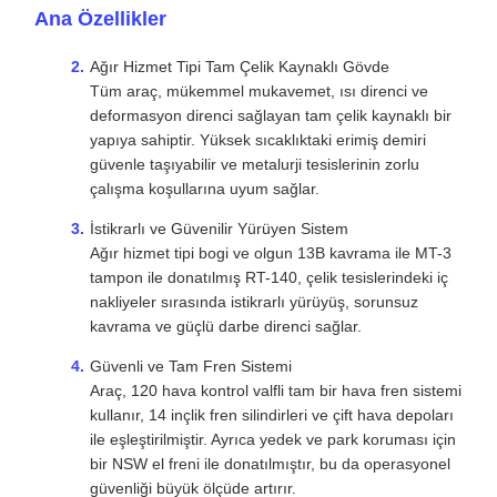
kavrama ve güçlü darbe direnci sağlar.
Güvenli ve Tam Fren Sistemi
Araç, 120 hava kontrol valfli tam bir hava fren sistemi
kullanır, 14 inçlik fren silindirleri ve çift hava depoları
ile eşleştirilmiştir. Ayrıca yedek ve park koruması için
bir NSW el freni ile donatılmıştır, bu da operasyonel
güvenliği büyük ölçüde artırır.
Metalurji Çalışma Koşulları İçin Profesyonel
Bu model, demir ve çelik eritme tesislerinde
erimiş
demir taşımacılığı
için özel olarak tasarlanmıştır.
Uzun vadeli, yüksek frekanslı endüstriyel operasyon
gereksinimlerini karşılamak için güvenliğe,
dayanıklılığa ve bakım kolaylığına odaklanır.
Sıkça Sorulan Sorular
RT-140 metalurji aracı esas olarak ne için kullanılır?
RT-140 (ZT140 Eritme Potu Vagonu), demir ve çelik