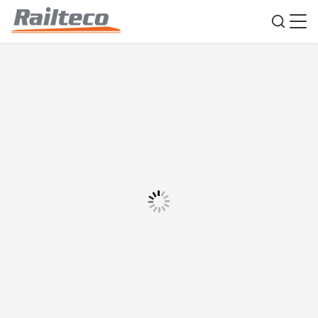
120km/h Demiryolu Özel Vagonu 12metre
Uzman Araç Deniz vagonu
Menşe yeri:
Çin
Marka adı:
Railteco
Sertifika:
AAR