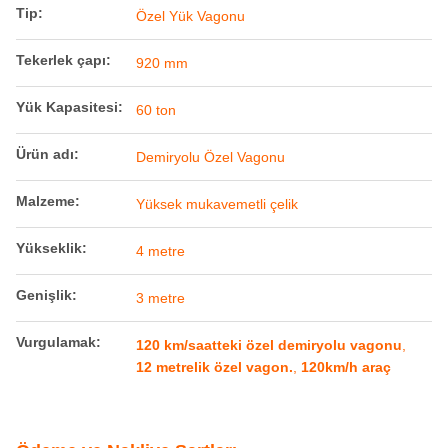
Genişlik:
3 metre
Vurgulamak:
120 km/saatteki özel demiryolu vagonu
,
12 metrelik özel vagon.
,
120km/h araç
Ödeme ve Nakliye Şartları
Min sipariş
1
miktarı
Fiyat
depends on quantity
Ambalaj bilgileri
RailTeco Standart Paket
Teslim süresi
miktarına bağlıdır
Ödeme koşulları
L/C,D/P,T/T