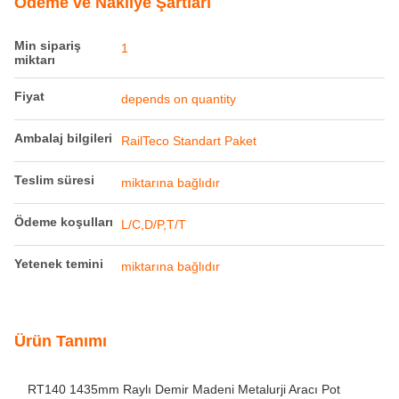
Yetenek temini
miktarına bağlıdır
Ürün Tanımı
RT140 1435mm Raylı Demir Madeni Metalurji Aracı Pot
Vagonu
Bu
RT-140 Metalurji Aracı (ZT140 Eritme Potu Vagonu)
demir ve çelik eritme endüstrisi için özel olarak üretilmiş
profesyonel, ağır hizmet tipi bir raylı vagondur. Standart
1435 mm ray açıklığında çalışır ve esas olarak yüksek
sıcaklıkta, ağır yük endüstriyel ortamlarda erimiş demirin
güvenli, istikrarlı ve yüksek verimli taşınması için kullanılır.
Tamamen çelik kaynaklı yapısı ve olgun, güvenilir bileşenleri
ile bu araç, sürekli metalurji üretimi için istikrarlı performans
sunar.