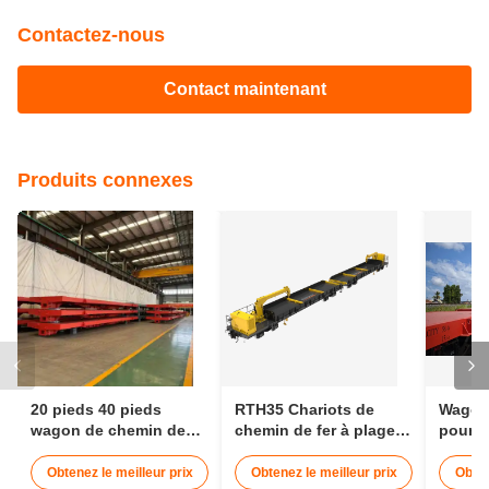
Contactez-nous
Contact maintenant
Produits connexes
20 pieds 40 pieds
RTH35 Chariots de
Wagon 
wagon de chemin de
chemin de fer à plage
pour m
fer plat wagon de
de 1435 mm d'échelle
cargai
conteneur 30t
transportant 25 m de
Wagon 
Obtenez le meilleur prix
Obtenez le meilleur prix
Obten