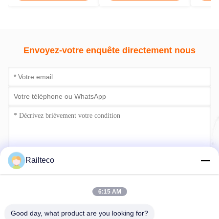
train
conte
Envoyez-votre enquête directement nous
Railteco
Soumettre maintenant
6:15 AM
Good day, what product are you looking for?