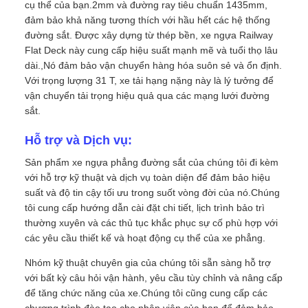
cụ thể của bạn.2mm và đường ray tiêu chuẩn 1435mm,
đảm bảo khả năng tương thích với hầu hết các hệ thống
đường sắt. Được xây dựng từ thép bền, xe ngựa Railway
Flat Deck này cung cấp hiệu suất mạnh mẽ và tuổi thọ lâu
dài.,Nó đảm bảo vận chuyển hàng hóa suôn sẻ và ổn định.
Với trọng lượng 31 T, xe tải hạng nặng này là lý tưởng để
vận chuyển tải trọng hiệu quả qua các mạng lưới đường
sắt.
Hỗ trợ và Dịch vụ:
Sản phẩm xe ngựa phẳng đường sắt của chúng tôi đi kèm
với hỗ trợ kỹ thuật và dịch vụ toàn diện để đảm bảo hiệu
suất và độ tin cậy tối ưu trong suốt vòng đời của nó.Chúng
tôi cung cấp hướng dẫn cài đặt chi tiết, lịch trình bảo trì
thường xuyên và các thủ tục khắc phục sự cố phù hợp với
các yêu cầu thiết kế và hoạt động cụ thể của xe phẳng.
Nhóm kỹ thuật chuyên gia của chúng tôi sẵn sàng hỗ trợ
với bất kỳ câu hỏi vận hành, yêu cầu tùy chỉnh và nâng cấp
để tăng chức năng của xe.Chúng tôi cũng cung cấp các
chương trình đào tạo cho nhân viên của bạn để đảm bảo