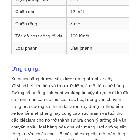
Chiều dài
12 mét
Chiều rộng
3 mét
Tốc độ hoạt động tối đa
100 Km/h
Loại phanh
Dầu phanh
Ứng dụng:
Xe ngựa bằng đường sắt, được trang bị loại xe đẩy
Y25Lsd1-K tiên tiến và treo lưỡi liềm,là một tàu chở hàng
đường sắt phẳng linh hoạt và đáng tin cậy được thiết kế để
đáp ứng nhu cầu đòi hỏi của các hoạt động vận chuyển
hàng hóa đường sắt hiện đạiĐược xây dựng từ thép bền,
xe lửa bề mặt phẳng này cung cấp sức mạnh và tuổi thọ
đặc biệt.làm cho nó trở thành sự lựa chọn lý tưởng để vận
chuyển nhiều loại hàng hóa qua các mạng lưới đường sắt
rộng lớnVới chiều cao 1,5 mét, nó cung cấp một nền tảng