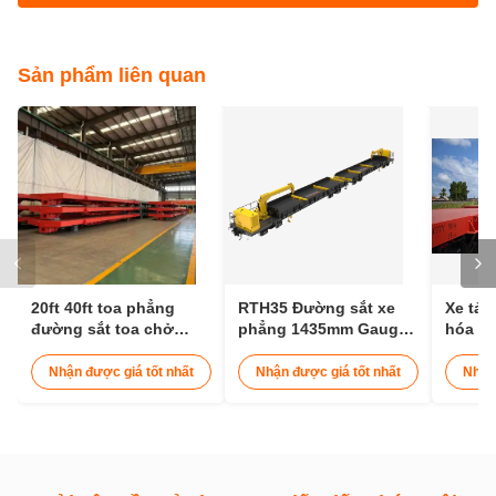
Sản phẩm liên quan
20ft 40ft toa phẳng
RTH35 Đường sắt xe
Xe tải
đường sắt toa chở
phẳng 1435mm Gauge
hóa đ
container đường sắt
vận chuyển 25m xe lửa
tải co
30t
Nhận được giá tốt nhất
Nhận được giá tốt nhất
Nhận