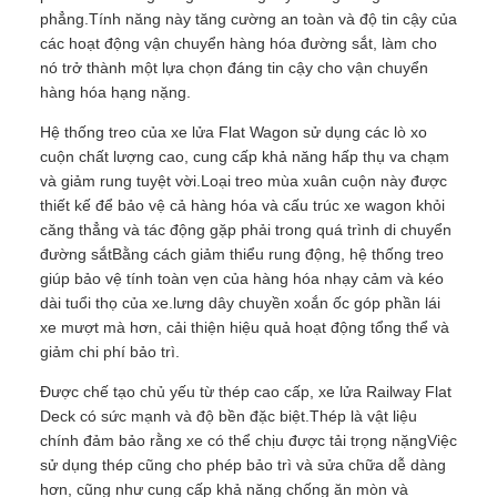
phẳng.Tính năng này tăng cường an toàn và độ tin cậy của
các hoạt động vận chuyển hàng hóa đường sắt, làm cho
nó trở thành một lựa chọn đáng tin cậy cho vận chuyển
hàng hóa hạng nặng.
Hệ thống treo của xe lửa Flat Wagon sử dụng các lò xo
cuộn chất lượng cao, cung cấp khả năng hấp thụ va chạm
và giảm rung tuyệt vời.Loại treo mùa xuân cuộn này được
thiết kế để bảo vệ cả hàng hóa và cấu trúc xe wagon khỏi
căng thẳng và tác động gặp phải trong quá trình di chuyển
đường sắtBằng cách giảm thiểu rung động, hệ thống treo
giúp bảo vệ tính toàn vẹn của hàng hóa nhạy cảm và kéo
dài tuổi thọ của xe.lưng dây chuyền xoắn ốc góp phần lái
xe mượt mà hơn, cải thiện hiệu quả hoạt động tổng thể và
giảm chi phí bảo trì.
Được chế tạo chủ yếu từ thép cao cấp, xe lửa Railway Flat
Deck có sức mạnh và độ bền đặc biệt.Thép là vật liệu
chính đảm bảo rằng xe có thể chịu được tải trọng nặngViệc
sử dụng thép cũng cho phép bảo trì và sửa chữa dễ dàng
hơn, cũng như cung cấp khả năng chống ăn mòn và