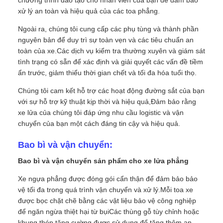
xử lý an toàn và hiệu quả của các toa phẳng.
Ngoài ra, chúng tôi cung cấp các phụ tùng và thành phần
nguyên bản để duy trì sự toàn vẹn và các tiêu chuẩn an
toàn của xe.Các dịch vụ kiểm tra thường xuyên và giám sát
tình trạng có sẵn để xác định và giải quyết các vấn đề tiềm
ẩn trước, giảm thiểu thời gian chết và tối đa hóa tuổi thọ.
Chúng tôi cam kết hỗ trợ các hoạt động đường sắt của bạn
với sự hỗ trợ kỹ thuật kịp thời và hiệu quả,Đảm bảo rằng
xe lửa của chúng tôi đáp ứng nhu cầu logistic và vận
chuyển của bạn một cách đáng tin cậy và hiệu quả.
Bao bì và vận chuyển:
Bao bì và vận chuyển sản phẩm cho xe lửa phẳng
Xe ngựa phẳng được đóng gói cẩn thận để đảm bảo bảo
vệ tối đa trong quá trình vận chuyển và xử lý.Mỗi toa xe
được bọc chặt chẽ bằng các vật liệu bảo vệ công nghiệp
để ngăn ngừa thiệt hại từ bụiCác thùng gỗ tùy chỉnh hoặc
khung thép tăng cường được sử dụng để tăng thêm an