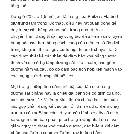
tổng thể.
Đứng ở độ cao 1,5 mét, xe tải hàng hóa Railway Flatbed
giữ trung tâm trọng lực thấp, điều này rất quan trọng để
duy trì sự cân bằng và an toàn trong quá trình di
chuyển.Hình dạng thấp này cũng tạo điều kiện vận chuyển
hàng hóa cao hơn bằng cách cung cấp một cơ sở ổn định
trong khi giảm thiểu nguy cơ té ngã hoặc di chuyển tảiĐộ
cao được thiết kế cẩn thận để đảm bảo khả năng tương
thích với cơ sở hạ tầng đường sắt tiêu chuẩn, bao gồm
đường hầm và cầu, do đó đảm bảo tích hợp liền mạch vào
các mạng lưới đường sắt hiện có.
Một trong những tính năng nổi bật của tàu chở hàng
đường sắt phẳng này là chiều dài bánh xe cố định của nó,
có kích thước 1727.2mm.Kích thước chiều dài chính xác
này góp phần đáng kể vào tính ổn định và đặc điểm chạy
trơn tru của xeBằng cách duy trì cấu hình xe đẩy cố định,
xe wagon đảm bảo phân phối trọng lượng nhất quán và
giảm nguy cơ thoát khỏi tuyến đường, đặc biệt là khi đàm
phán các đường cong và đường ray không bằng