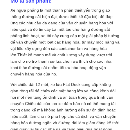
Mô tả sản phẩm:
Xe ngựa phẳng là một thành phần thiết yếu trong giao
thông đường sắt hiện đại, được thiết kế đặc biệt để đáp
ứng các nhu cầu đa dạng của vận chuyển hàng hóa với
hiệu quả và độ tin cậy.Là một tàu chở hàng đường sắt
phẳng linh hoạt, xe tải này cung cấp một giải pháp lý tưởng
để vận chuyển một loạt các hàng hóa, từ máy móc nặng và
vật liệu xây dựng đến các container lớn và hàng hóa
lớn.Thiết kế mạnh mẽ và chất lượng xây dựng vượt trội
làm cho nó trở thành sự lựa chọn ưa thích cho các nhà
khai thác đường sắt nhằm tối ưu hóa hoạt động vận
chuyển hàng hóa của họ.
Với chiều dài 12 mét, xe lửa Flat Deck cung cấp không
gian rộng rãi để chứa các mặt hàng lớn và cồng kềnh đòi
hỏi một nền tảng ổn định và an toàn trong quá trình vận
chuyển.Chiều dài của toa xe đảm bảo nó có thể mang tải
trọng đáng kể mà không ảnh hưởng đến sự ổn định hoặc
hiệu suất, làm cho nó phù hợp cho cả dịch vụ vận chuyển
hàng hóa đường ngắn và đường dài.làm giảm đáng kể thời
gian quay lại tại các nhà ga và tăng hiệu quả hoạt động