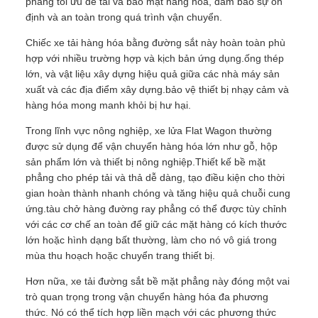
phẳng tối ưu để tải và bảo mật hàng hóa, đảm bảo sự ổn
định và an toàn trong quá trình vận chuyển.
Chiếc xe tải hàng hóa bằng đường sắt này hoàn toàn phù
hợp với nhiều trường hợp và kịch bản ứng dụng.ống thép
lớn, và vật liệu xây dựng hiệu quả giữa các nhà máy sản
xuất và các địa điểm xây dựng.bảo vệ thiết bị nhạy cảm và
hàng hóa mong manh khỏi bị hư hại.
Trong lĩnh vực nông nghiệp, xe lửa Flat Wagon thường
được sử dụng để vận chuyển hàng hóa lớn như gỗ, hộp
sản phẩm lớn và thiết bị nông nghiệp.Thiết kế bề mặt
phẳng cho phép tải và thả dễ dàng, tạo điều kiện cho thời
gian hoàn thành nhanh chóng và tăng hiệu quả chuỗi cung
ứng.tàu chở hàng đường ray phẳng có thể được tùy chỉnh
với các cơ chế an toàn để giữ các mặt hàng có kích thước
lớn hoặc hình dạng bất thường, làm cho nó vô giá trong
mùa thu hoạch hoặc chuyển trang thiết bị.
Hơn nữa, xe tải đường sắt bề mặt phẳng này đóng một vai
trò quan trọng trong vận chuyển hàng hóa đa phương
thức. Nó có thể tích hợp liền mạch với các phương thức