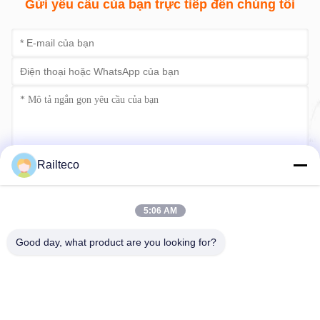
Gửi yêu cầu của bạn trực tiếp đến chúng tôi
Railteco
Gửi ngay
5:06 AM
Good day, what product are you looking for?
Điện thoại：0086-512-82509751
E-mail：read@railteco.com