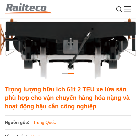
Trọng lượng hữu ích 61t 2 TEU xe lửa sàn
phù hợp cho vận chuyển hàng hóa nặng và
hoạt động hậu cần công nghiệp
Nguồn gốc:
Trung Quốc