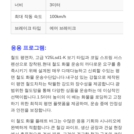
너비
3미터
최대 작동 속도
100km/h
브레이크 타입
에어 브레이크
응용 프로그램:
철도 평면차, 고급 Y25Lsd1-K 보기 타입과 코일 스프링 서스
펜션으로 장착된,현대 철도 화물 운송의 까다로운 요구를 충
족시키기 위해 설계된 매우 다재다능하고 신뢰할 수있는 평
면 철도 화물 운송수단입니다.내구성 있는 강철으로 제작된
이 평면 철도차차는 탁월한 강도와 장수성을 제공합니다.광
범위한 철도망을 통해 다양한 상품을 운송하는 데 이상적인
선택이됩니다.1.5미터 높이의 이 배는 화물을 로딩하고 고정
하기 위한 최적의 평면 플랫폼을 제공하며, 운송 중에 안정성
과 안전을 보장합니다.
이 철도 화물 플래트 바그는 수많은 응용 기회와 시나리오에
완벽하게 적합합니다.큰 철강 파이프, 생산 공장과 건설 현장
에서 효율적으로 건설 재료. 그것의 견고한 철강 구조와 코일