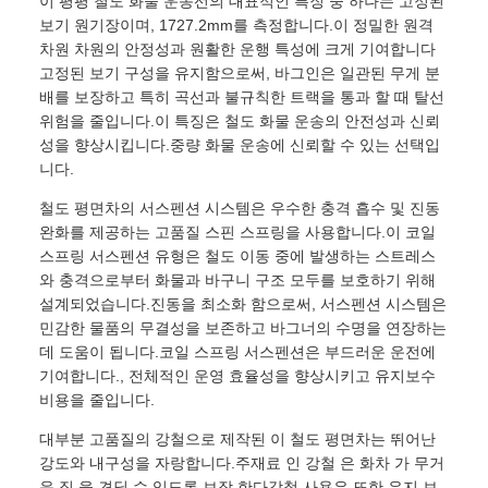
이 평평 철도 화물 운송선의 대표적인 특징 중 하나는 고정된
보기 원기장이며, 1727.2mm를 측정합니다.이 정밀한 원격
차원 차원의 안정성과 원활한 운행 특성에 크게 기여합니다
고정된 보기 구성을 유지함으로써, 바그인은 일관된 무게 분
배를 보장하고 특히 곡선과 불규칙한 트랙을 통과 할 때 탈선
위험을 줄입니다.이 특징은 철도 화물 운송의 안전성과 신뢰
성을 향상시킵니다.중량 화물 운송에 신뢰할 수 있는 선택입
니다.
철도 평면차의 서스펜션 시스템은 우수한 충격 흡수 및 진동
완화를 제공하는 고품질 스핀 스프링을 사용합니다.이 코일
스프링 서스펜션 유형은 철도 이동 중에 발생하는 스트레스
와 충격으로부터 화물과 바구니 구조 모두를 보호하기 위해
설계되었습니다.진동을 최소화 함으로써, 서스펜션 시스템은
민감한 물품의 무결성을 보존하고 바그너의 수명을 연장하는
데 도움이 됩니다.코일 스프링 서스펜션은 부드러운 운전에
기여합니다., 전체적인 운영 효율성을 향상시키고 유지보수
비용을 줄입니다.
대부분 고품질의 강철으로 제작된 이 철도 평면차는 뛰어난
강도와 내구성을 자랑합니다.주재료 인 강철 은 화차 가 무거
운 짐 을 견딜 수 있도록 보장 한다강철 사용은 또한 유지 보