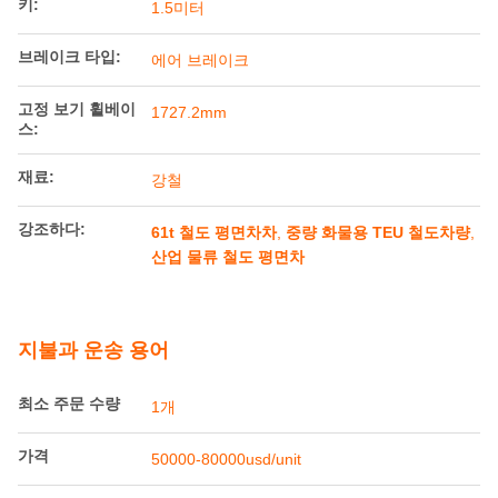
키:
1.5미터
브레이크 타입:
에어 브레이크
고정 보기 휠베이
1727.2mm
스:
재료:
강철
강조하다:
61t 철도 평면차차
,
중량 화물용 TEU 철도차량
,
산업 물류 철도 평면차
지불과 운송 용어
최소 주문 수량
1개
가격
50000-80000usd/unit