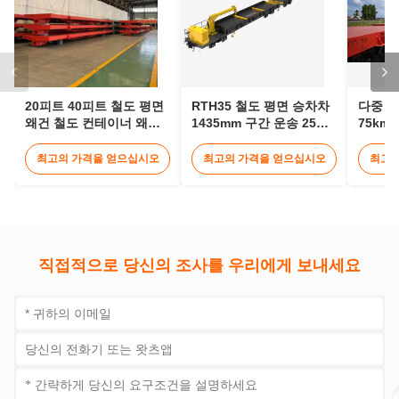
20피트 40피트 철도 평면
RTH35 철도 평면 승차차
다중 화
왜건 철도 컨테이너 왜건
1435mm 구간 운송 25m
75km
30톤
철도 승차차
건
최고의 가격을 얻으십시오
최고의 가격을 얻으십시오
최고의
직접적으로 당신의 조사를 우리에게 보내세요