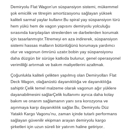
Demiryolu Flat Wagon'un süspansiyon sistemi, mükemmel
şok emicilik ve titreşim amortizasyonu sağlayan yüksek
kaliteli sarmal yaylar kullanır.Bu spiral yay süspansiyon türü
hem yükü hem de vagon yapısını demiryolu yolculuğu
sırasında karşılaşılan streslerden ve darbelerden korumak
için tasarlanmıştır.Titremeyi en aza indirerek, süspansiyon
sistemi hassas malların bütünlüğünü korumaya yardımcı
olur ve vagonun ömrünü uzatır.bobin yay süspansiyonu
daha düzgün bir sürüşe katkıda bulunur, genel operasyonel
verimliliği artırmak ve bakım maliyetlerini azaltmak.
Çoğunlukla kaliteli çelikten yapılmış olan Demiryolları Flat
Deck Wagon, olağanüstü dayanıklılığa ve dayanıklılığa
sahiptir.Çelik temel malzeme olarak vagonun ağır yüklere
dayanabilmesini sağlarÇelik kullanımı ayrıca daha kolay
bakım ve onarım sağlamanın yanı sıra korozyona ve
aşınmaya karşı dayanıklılık sağlar.Bu, Demiryolu Düz
Yataklı Kargo Vagonu'nu, zaman içinde tutarlı performans
sağlayan güvenilir ekipman arayan demiryolu kargo
şirketleri için uzun süreli bir yatırım haline getiriyor..