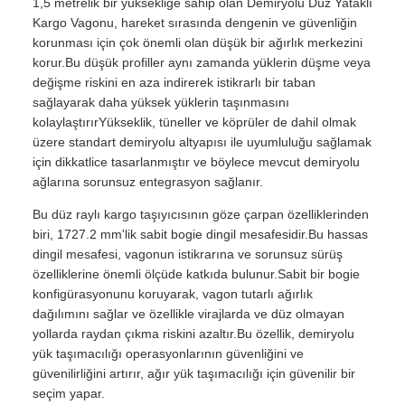
1,5 metrelik bir yüksekliğe sahip olan Demiryolu Düz Yataklı
Kargo Vagonu, hareket sırasında dengenin ve güvenliğin
korunması için çok önemli olan düşük bir ağırlık merkezini
korur.Bu düşük profiller aynı zamanda yüklerin düşme veya
değişme riskini en aza indirerek istikrarlı bir taban
sağlayarak daha yüksek yüklerin taşınmasını
kolaylaştırırYükseklik, tüneller ve köprüler de dahil olmak
üzere standart demiryolu altyapısı ile uyumluluğu sağlamak
için dikkatlice tasarlanmıştır ve böylece mevcut demiryolu
ağlarına sorunsuz entegrasyon sağlanır.
Bu düz raylı kargo taşıyıcısının göze çarpan özelliklerinden
biri, 1727.2 mm'lik sabit bogie dingil mesafesidir.Bu hassas
dingil mesafesi, vagonun istikrarına ve sorunsuz sürüş
özelliklerine önemli ölçüde katkıda bulunur.Sabit bir bogie
konfigürasyonunu koruyarak, vagon tutarlı ağırlık
dağılımını sağlar ve özellikle virajlarda ve düz olmayan
yollarda raydan çıkma riskini azaltır.Bu özellik, demiryolu
yük taşımacılığı operasyonlarının güvenliğini ve
güvenilirliğini artırır, ağır yük taşımacılığı için güvenilir bir
seçim yapar.