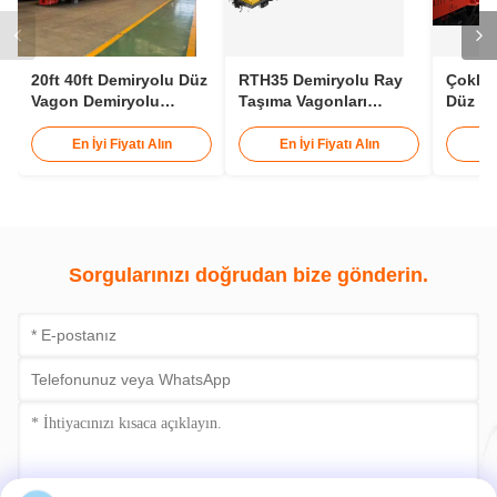
20ft 40ft Demiryolu Düz
RTH35 Demiryolu Ray
Çoklu 
Vagon Demiryolu
Taşıma Vagonları
Düz Va
Konteyner Vagonu 30t
1435mm Ray Açıklığı
Konte
25m Ray Vagonu
En İyi Fiyatı Alın
En İyi Fiyatı Alın
E
Sorgularınızı doğrudan bize gönderin.