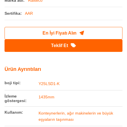
Marka adı:
Railteco
Sertifika:
AAR
En İyi Fiyatı Alın
Teklif Et
Ürün Ayrıntıları
boji tipi:
Y25LSD1-K
İzleme
1435mm
göstergesi:
Kullanım:
Konteynerlerin, ağır makinelerin ve büyük
eşyaların taşınması