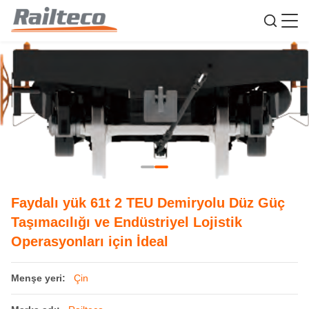
Faydalı yük 61t 2 TEU Demiryolu Düz Güç
Taşımacılığı ve Endüstriyel Lojistik
Operasyonları için İdeal
Menşe yeri:
Çin