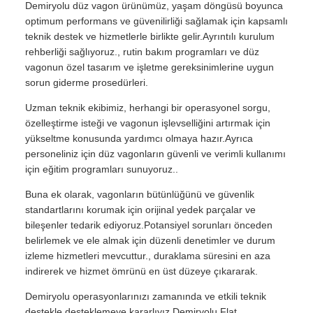
Demiryolu düz vagon ürünümüz, yaşam döngüsü boyunca
optimum performans ve güvenilirliği sağlamak için kapsamlı
teknik destek ve hizmetlerle birlikte gelir.Ayrıntılı kurulum
rehberliği sağlıyoruz., rutin bakım programları ve düz
vagonun özel tasarım ve işletme gereksinimlerine uygun
sorun giderme prosedürleri.
Uzman teknik ekibimiz, herhangi bir operasyonel sorgu,
özelleştirme isteği ve vagonun işlevselliğini artırmak için
yükseltme konusunda yardımcı olmaya hazır.Ayrıca
personeliniz için düz vagonların güvenli ve verimli kullanımı
için eğitim programları sunuyoruz..
Buna ek olarak, vagonların bütünlüğünü ve güvenlik
standartlarını korumak için orijinal yedek parçalar ve
bileşenler tedarik ediyoruz.Potansiyel sorunları önceden
belirlemek ve ele almak için düzenli denetimler ve durum
izleme hizmetleri mevcuttur., duraklama süresini en aza
indirerek ve hizmet ömrünü en üst düzeye çıkararak.
Demiryolu operasyonlarınızı zamanında ve etkili teknik
destekle desteklemeye kararlıyız.Demiryolu Flat