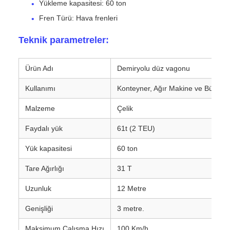
Yükleme kapasitesi: 60 ton
Fren Türü: Hava frenleri
Teknik parametreler:
Ürün Adı
Demiryolu düz vagonu
Kullanımı
Konteyner, Ağır Makine ve Büyük E
Malzeme
Çelik
Faydalı yük
61t (2 TEU)
Yük kapasitesi
60 ton
Tare Ağırlığı
31 T
Uzunluk
12 Metre
Genişliği
3 metre.
Maksimum Çalışma Hızı
100 Km/h