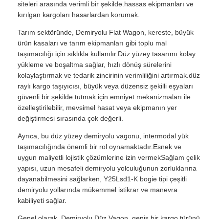
siteleri arasında verimli bir şekilde.hassas ekipmanları ve
kırılgan kargoları hasarlardan korumak.
Tarım sektöründe, Demiryolu Flat Wagon, kereste, büyük
ürün kasaları ve tarım ekipmanları gibi toplu mal
taşımacılığı için sıklıkla kullanılır.Düz yüzey tasarımı kolay
yükleme ve boşaltma sağlar, hızlı dönüş sürelerini
kolaylaştırmak ve tedarik zincirinin verimliliğini artırmak.düz
raylı kargo taşıyıcısı, büyük veya düzensiz şekilli eşyaları
güvenli bir şekilde tutmak için emniyet mekanizmaları ile
özelleştirilebilir, mevsimel hasat veya ekipmanın yer
değiştirmesi sırasında çok değerli.
Ayrıca, bu düz yüzey demiryolu vagonu, intermodal yük
taşımacılığında önemli bir rol oynamaktadır.Esnek ve
uygun maliyetli lojistik çözümlerine izin vermekSağlam çelik
yapısı, uzun mesafeli demiryolu yolculuğunun zorluklarına
dayanabilmesini sağlarken, Y25Lsd1-K bogie tipi çeşitli
demiryolu yollarında mükemmel istikrar ve manevra
kabiliyeti sağlar.
Genel olarak, Demiryolu Düz Vagon, geniş bir kargo türünü