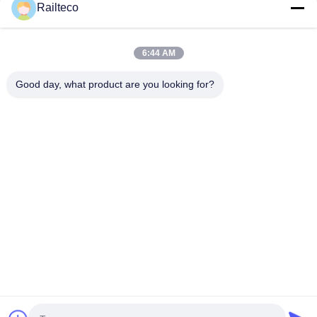
Railteco
Şimdi gönder
6:44 AM
Good day, what product are you looking for?
Tel：0086-512-82509751
E-posta：read@railteco.com
BIZIM HAKKIMIZDA
Şirket Profili
Fabrika turu
Kalite Kontrolü
Site Haritası