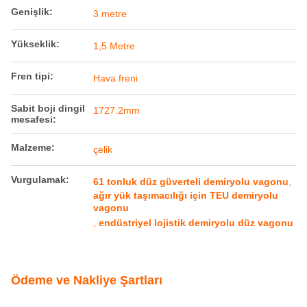
Genişlik:
3 metre
Yükseklik:
1,5 Metre
Fren tipi:
Hava freni
Sabit boji dingil
1727.2mm
mesafesi:
Malzeme:
çelik
Vurgulamak:
61 tonluk düz güverteli demiryolu vagonu
,
ağır yük taşımacılığı için TEU demiryolu
vagonu
,
endüstriyel lojistik demiryolu düz vagonu
Ödeme ve Nakliye Şartları