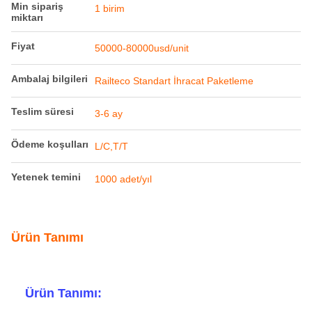
Min sipariş
1 birim
miktarı
Fiyat
50000-80000usd/unit
Ambalaj bilgileri
Railteco Standart İhracat Paketleme
Teslim süresi
3-6 ay
Ödeme koşulları
L/C,T/T
Yetenek temini
1000 adet/yıl
Ürün Tanımı
Ürün Tanımı: