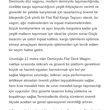
Demiryolu düz vagonu, modern demiryolu taşımacılığında,
özellikle kargo taşımacılığının çeşitli ihtiyaçlarını verimli ve
güvenilir bir şekilde karşılamak için tasarlanmış önemli bir
bileşendir.Çok yönlü bir Flat Rail Kargo Taşıyıcı olarak, bu
vagon, ağır makinelerden ve inşaat malzemelerinden
büyük konteynerlere ve aşırı boyutlu kargolara kadar çok
çeşitli malların taşınması için ideal bir çözüm sunar.Güçlü
tasarımı ve üstün inşaat kalitesi, kargo işlemlerini optimize
etmeyi amaçlayan demiryolu işletmecileri için tercih edilen
bir seçim haline getirir.
Uzunluğu 12 metre olan Demiryolu Flat Deck Wagon,
nakliye sırasında istikrarlı ve güvenli bir platform gerektiren
büyük ve hacimli eşyaları barındırmak için bol yer
sağlar.Vagonun uzunluğu, istikrarı veya performansını
tehlikeye atmadan önemli yükleri taşıyabilmesini sağlar.,
hem kısa mesafeli hem de uzun mesafeli kargo taşımacılığı
için uygundur. Düz güverte tasarımı kolay yükleme ve
boşaltmayı sağlar,Terminallerde dönüş sürelerini önemli
ölçüde azaltan ve genel operasyonel verimliliği artıran.