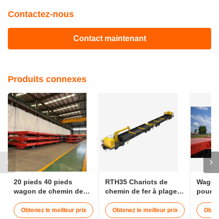
Contactez-nous
Contact maintenant
Produits connexes
20 pieds 40 pieds
RTH35 Chariots de
Wagon 
wagon de chemin de
chemin de fer à plage
pour m
fer plat wagon de
de 1435 mm d'échelle
cargai
conteneur 30t
transportant 25 m de
Wagon 
Obtenez le meilleur prix
Obtenez le meilleur prix
Obten
train
conte