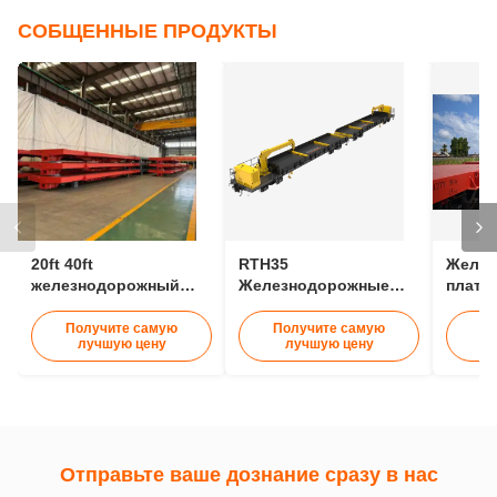
СОБЩЕННЫЕ ПРОДУКТЫ
20ft 40ft
RTH35
Желез
железнодорожный
Железнодорожные
платф
плоский вагон
плоские вагоны
перев
железнодорожный
пропускной
грузов
Получите самую
Получите самую
По
лучшую цену
лучшую цену
контейнерный вагон
способности 1435 мм
конте
30t
Транспортирующие 25
м железнодорожные
вагоны
Отправьте ваше дознание сразу в нас