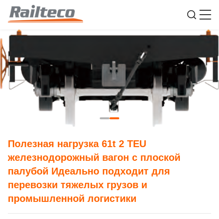
Полезная нагрузка 61t 2 TEU
железнодорожный вагон с плоской
палубой Идеально подходит для
перевозки тяжелых грузов и
промышленной логистики