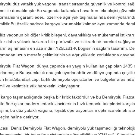
ryolu düz yataklı yük vagonu, transit sırasında güvenlik ve kontrol sağl
emi ile donatılmıştır.Bu vagonda kullanılan hava fren teknolojisi güvenil
ormansını garanti eder., özellikle ağır yük taşımalarında demiryollarınd
mlidir.Bu özellik sadece kargoyu korumakla kalmaz aynı zamanda demiry
üz vagonun bir diğer kritik bileşeni, dayanıklılığı ve mükemmel istikrarı 
ler daha yüksek hızlarda bile pürüzsüz ve istikrarlı bir hareket sağla
ların aşınmasını en aza indirir.Y25Lsd1-K bogisinin sağlam tasarımı, 
şmadan uzun mesafe çekimlerinin ve ağır yüklerin zorluklarına dayanab
ryolu Flat Wagon, dünya çapında en yaygın kullanılan çap olan 1435 mm
rlanmıştır.Bu uyumluluk onu çok uyarlanabilir ve dünya çapında çeşitli 
n kılar.Standart çap, farklı demiryolu operatörleri ve bölgeler arasında 
mli ve kesintisiz yük hareketini kolaylaştırır.
, kargo taşımacılığında başka bir kritik faktördür ve bu Demiryolu Fl
 ile öne çıkar.modern tedarik zincirlerinin hızlı tempolu taleplerini karşı
eşimi, bu düz yataklı vagonu, lojistik operasyonlarını optimize etmek i
seçim haline getiriyor.
cası, Deniz Demiryolu Flat Wagon, demiryolu yük taşımacılığı teknolojisi
kapasitesini, bir hava fren sisteminin güvenilirliği ve Y25Lsd1-K bogi'leri