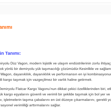
anımı
ün Tanımı:
ryolu Düz Vagon, modern lojistik ve ulaşım endüstrilerinin zorlu ihtiyaç
ok yönlü bir demiryolu yük taşımacılığı çözümüdür.Kesinlikle ve sağlam
 Wagon, dayanıklılık, dayanıklılık ve performansın en iyi kombinasyon
tli kargo taşımak için vazgeçilmez bir varlık haline getirmek.
emiryolu Flatcar Kargo Vagonu'nun dikkat çekici özelliklerinden biri, etk
k kargo eşyalarını güvenli ve verimli bir şekilde taşımak için bol yer ve
ı, işletmelerin taşıma çabalarını en üst düzeye çıkarmalarını, gerekli y
asyonel verimliliği arttırmalarını sağlar.