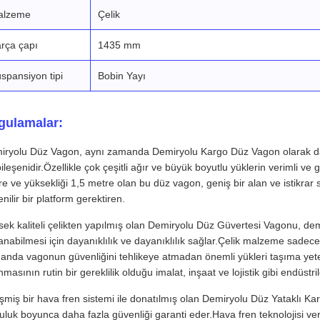
alzeme
Çelik
rça çapı
1435 mm
spansiyon tipi
Bobin Yayı
gulamalar:
iryolu Düz Vagon, aynı zamanda Demiryolu Kargo Düz Vagon olarak da b
bileşenidir.Özellikle çok çeşitli ağır ve büyük boyutlu yüklerin verimli v
e ve yüksekliği 1,5 metre olan bu düz vagon, geniş bir alan ve istikrar
nilir bir platform gerektiren.
ek kaliteli çelikten yapılmış olan Demiryolu Düz Güvertesi Vagonu, demi
nabilmesi için dayanıklılık ve dayanıklılık sağlar.Çelik malzeme sade
nda vagonun güvenliğini tehlikeye atmadan önemli yükleri taşıma yeten
nmasının rutin bir gereklilik olduğu imalat, inşaat ve lojistik gibi endüstri
şmiş bir hava fren sistemi ile donatılmış olan Demiryolu Düz Yataklı K
uluk boyunca daha fazla güvenliği garanti eder.Hava fren teknolojisi verim