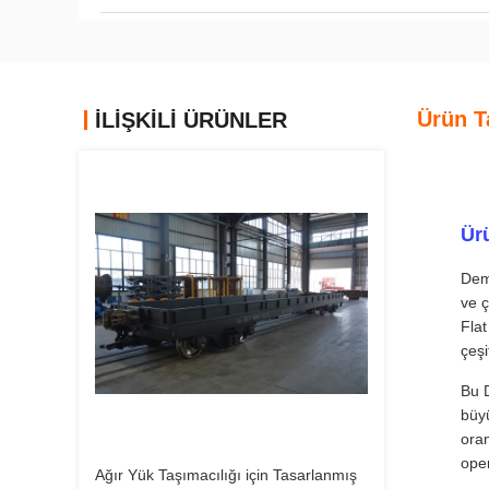
Ürün T
İLIŞKILI ÜRÜNLER
Ür
Demi
ve ç
Flat
çeşi
Bu D
büyü
oran
oper
Ağır Yük Taşımacılığı için Tasarlanmış