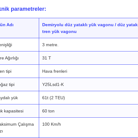
knik parametreler:
ün Adı
Demiryolu düz yataklı yük vagonu / düz yatak
tren yük vagonu
nişliği
3 metre.
re Ağırlığı
31 T
en tipi
Hava frenleri
ğaz tipi
Y25Lsd1-K
ydalı yük
61t (2 TEU)
k kapasitesi
60 ton
aksimum Çalışma
100 Km/h
zı