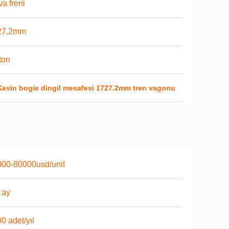
a freni
27.2mm
ton
Kesin bogie dingil mesafesi 1727.2mm tren vagonu
00-80000usd/unit
 ay
0 adet/yıl