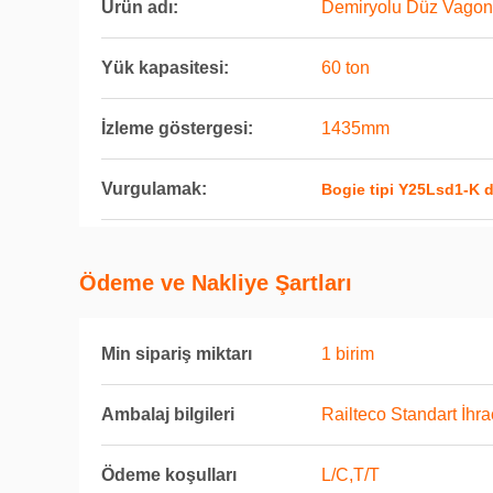
Ürün adı:
Demiryolu Düz Vago
Yük kapasitesi:
60 ton
İzleme göstergesi:
1435mm
Vurgulamak:
Bogie tipi Y25Lsd1-K d
Ödeme ve Nakliye Şartları
Min sipariş miktarı
1 birim
Ambalaj bilgileri
Railteco Standart İhr
Ödeme koşulları
L/C,T/T