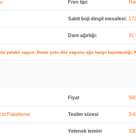
nu
Fren tipi:
Hav
Sabit boji dingil mesafesi:
17
Dare ağırlığı:
31 
,
,
üz yataklı vagon
Demir yolu düz vagonu ağır kargo taşımacılığı
Fiyat
500
acat Paketleme
Teslim süresi
3-6
Yetenek temini
100