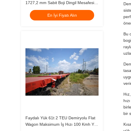
1727,2 mm Sabit Boji Dingil Mesafesi
Demi
Sunan Boji Tipi Y25Lsd1-K Düz Yataklı
sist
En İyi Fiyatı Alın
Raylı Taşıma Vagonu
perf
öne
Bu d
bogi
ray
uzla
Demi
tasa
uygu
veri
Hız
hızı
birl
bir 
Faydalı Yük 61t 2 TEU Demiryolu Flat
Wagon Maksimum İş Hızı 100 Kmh Yük
Kısa
Kapasitesi 60 Ton Uzun mesafe
yük 