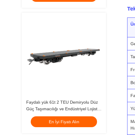
Te
Ür
Ge
Ta
Fr
Bo
Fa
Faydalı yük 61t 2 TEU Demiryolu Düz
Yü
Güç Taşımacılığı ve Endüstriyel Lojistik
Operasyonları için İdeal
M
En İyi Fiyatı Alın
Hı