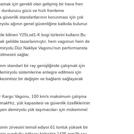
amak için gerekli olan gelişmiş bir hava fren
ir durdurucu gücü ve hızlı frenleme
a güvenlik standartlarının korunması için çok
olu ağının genel güvenliğine katkıda bulunur.
ile bilinen Y25Lsd1-K bogi türlerini kullanır.Bu
yacak şekilde tasarlanmıştır, hem vagonun hem de
Demiryolu Düz Nakliye Vagonu'nun performansta
ilmesini sağlar.
 standart bir ray genişliğinde çalışmak için
demiryolu sistemlerine entegre edilmesi için
kesintisiz bir değişim ve bağlantı sağlayarak
atcar Kargo Vagonu, 100 km/s maksimum çalışma
lamakHız, yük kapasitesi ve güvenlik özelliklerinin
steyen demiryolu yük taşımacıları için mükemmel
nin zirvesini temsil ediyor.61 tonluk yüksek bir
nin sunduğu istikrarı birleştirir.1435 mm'lik ray