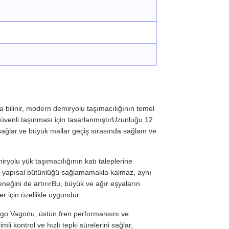
ilinir, modern demiryolu taşımacılığının temel
e güvenli taşınması için tasarlanmıştırUzunluğu 12
 sağlar.ve büyük mallar geçiş sırasında sağlam ve
ryolu yük taşımacılığının katı taleplerine
ce yapısal bütünlüğü sağlamamakla kalmaz, aynı
eğini de artırırBu, büyük ve ağır eşyaların
ler için özellikle uygundur.
argo Vagonu, üstün fren performansını ve
li kontrol ve hızlı tepki sürelerini sağlar,