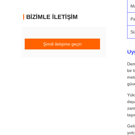
M
BIZIMLE İLETIŞIM
Pa
Sü
Şimdi iletişime geçin
Uy
Dem
bir 
metr
güve
Yüks
daya
zama
taşı
Geli
yolc