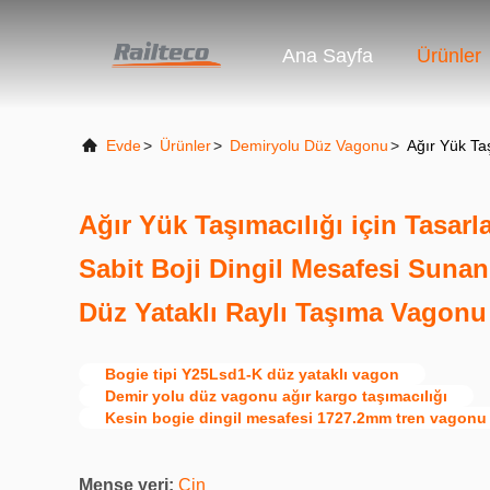
Ana Sayfa
Ürünler
Evde
>
Ürünler
>
Demiryolu Düz Vagonu
>
Ağır Yük Ta
Ağır Yük Taşımacılığı için Tasar
Sabit Boji Dingil Mesafesi Sunan
Düz Yataklı Raylı Taşıma Vagonu
Bogie tipi Y25Lsd1-K düz yataklı vagon
Demir yolu düz vagonu ağır kargo taşımacılığı
Kesin bogie dingil mesafesi 1727.2mm tren vagonu
Menşe yeri:
Çin