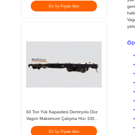
En İyi Fiyatı Alın
taşımacılığı için mükemmel
geni
hali
Vago
yatı
Öze
60 Ton Yük Kapasitesi Demiryolu Düz
Vagon Maksimum Çalışma Hızı 100
Km/h Genişlik 3 Metre Dayanıklı
En İyi Fiyatı Alın
Demiryolu Yük Taşımacılığı Çözümü