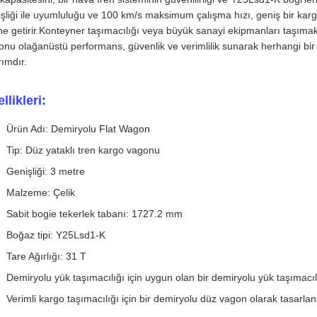
şliği ile uyumluluğu ve 100 km/s maksimum çalışma hızı, geniş bir kargo
ne getirir.Konteyner taşımacılığı veya büyük sanayi ekipmanları taşımak 
nu olağanüstü performans, güvenlik ve verimlilik sunarak herhangi bir 
rımdır.
llikleri:
Ürün Adı: Demiryolu Flat Wagon
Tip: Düz yataklı tren kargo vagonu
Genişliği: 3 metre
Malzeme: Çelik
Sabit bogie tekerlek tabanı: 1727.2 mm
Boğaz tipi: Y25Lsd1-K
Tare Ağırlığı: 31 T
Demiryolu yük taşımacılığı için uygun olan bir demiryolu yük taşımacı
Verimli kargo taşımacılığı için bir demiryolu düz vagon olarak tasarlan