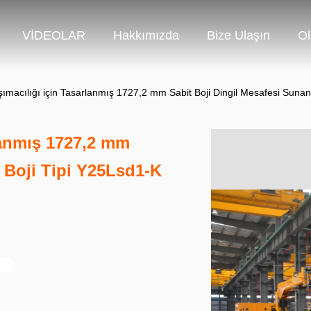
VİDEOLAR
Hakkımızda
Bize Ulaşın
Ol
şımacılığı için Tasarlanmış 1727,2 mm Sabit Boji Dingil Mesafesi Suna
lanmış 1727,2 mm
 Boji Tipi Y25Lsd1-K